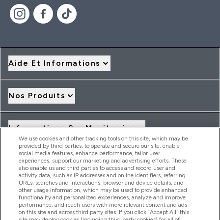
Aide Et Informations
Nos Produits
Informations Sur Myvitamins
We use cookies and other tracking tools on this site, which may be
provided by third parties, to operate and secure our site, enable
social media features, enhance performance, tailor user
Offres Et Réductions
experiences, support our marketing and advertising efforts. These
also enable us and third parties to access and record user and
activity data, such as IP addresses and online identifiers, referring
URLs, searches and interactions, browser and device details, and
other usage information, which may be used to provide enhanced
2026 THG Nutrition Limited (FRN: 1022962), trading as
functionality and personalized experiences, analyze and improve
MyVitamins.com is an Introducer Appointed Representative of
performance, and reach users with more relevant content and ads
on this site and across third party sites. If you click “Accept All” this
Frasers Group Financial Services Limited (FRN: 311908) who are
site may deploy cookies (including third party cookies) for all of