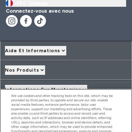
FR |
Changer
Connectez-vous avec nous
Aide Et Informations
Nos Produits
Informations Sur Myvitamins
We use cookies and other tracking tools on this site, which may be
provided by third parties, to operate and secure our site, enable
social media features, enhance performance, tailor user
Offres Et Réductions
experiences, support our marketing and advertising efforts. These
also enable us and third parties to access and record user and
activity data, such as IP addresses and online identifiers, referring
URLs, searches and interactions, browser and device details, and
other usage information, which may be used to provide enhanced
2026 THG Nutrition Limited (FRN: 1022962), trading as
functionality and personalized experiences, analyze and improve