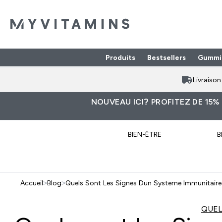
Produits
Bestsellers
Gummi
Enter Produits submenu
⌄
Livraiso
NOUVEAU ICI? PROFITEZ DE 15%
BIEN-ÊTRE
B
Accueil
>
Blog
>
Quels Sont Les Signes Dun Systeme Immunitaire
QUEL