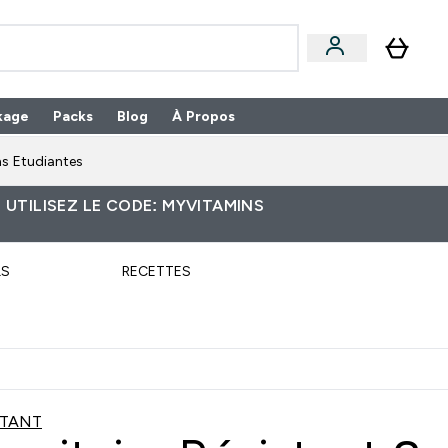
kage
Packs
Blog
À Propos
Enter Packs submenu
⌄
s Etudiantes
 UTILISEZ LE CODE: MYVITAMINS
LS
RECETTES
STANT