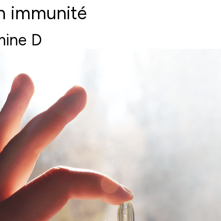
on immunité
mine D