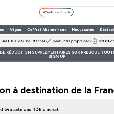
Wellness Coach
es
Végan
Coffret Abonnement
Nouveautés
Déstoc
n GRATUITE dès 35€ d'achat
Créez votre propre pack
Réduction
 DE RÉDUCTION SUPPLÉMENTAIRES SUR PRESQUE TOUT!
SIGN UP
:
:
:
Days
Hours
Minutes
Seconds
son à destination de la Fra
ivraison Standard Gratuite dès 40€ d'achat