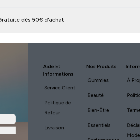
raison Express Gratuite dès 50€ d'achat
Aide Et
Nos Produits
Infor
Informations
Gummies
À Pro
Service Client
Beauté
Polit
Politique de
Bien-Être
Terme
Retour
Essentiels
Décla
Livraison
Mode