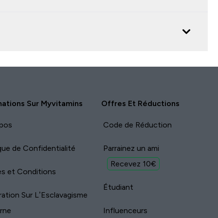
mations Sur Myvitamins
Offres Et Réductions
pos
Code de Réduction
ique de Confidentialité
Parrainez un ami
Recevez 10€
s et Conditions
Étudiant
ration Sur L’Esclavagisme
rne
Influenceurs