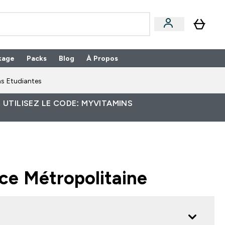
kage
Packs
Blog
À Propos
Enter Packs submenu
⌄
s Etudiantes
 UTILISEZ LE CODE: MYVITAMINS
nce Métropolitaine