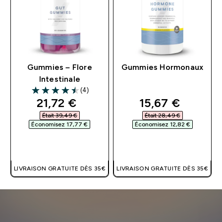
Gummies – Flore
Gummies Hormonaux
Intestinale
(4)
4.5 out of 5 stars
discounted price
discounted pri
21,72 €‎
15,67 €‎
Était 39,49 €‎
Était 28,49 €‎
Économisez 17,77 €‎
Économisez 12,82 €‎
APERÇU RAPIDE
APERÇU RAPIDE
LIVRAISON GRATUITE DÈS 35€
LIVRAISON GRATUITE DÈS 35€