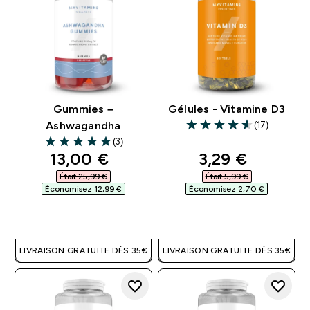
Gummies –
Gélules - Vitamine D3
(17)
Ashwagandha
4.59 out of 5 stars
(3)
5 out of 5 stars
discounted price
discounted pri
13,00 €‎
3,29 €‎
Était 25,99 €‎
Était 5,99 €‎
Économisez 12,99 €‎
Économisez 2,70 €‎
APERÇU RAPIDE
APERÇU RAPIDE
LIVRAISON GRATUITE DÈS 35€
LIVRAISON GRATUITE DÈS 35€