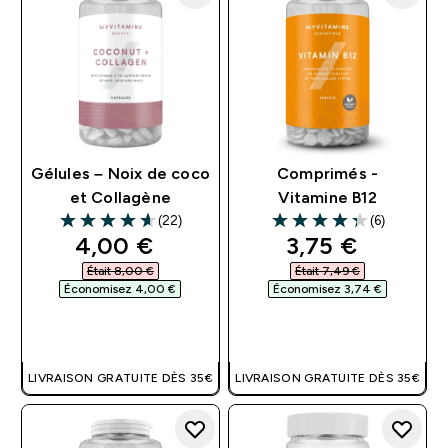
Gélules – Noix de coco
Comprimés -
et Collagène
Vitamine B12
(22)
(6)
4.64 out of 5 stars
4.33 out of 5 stars
discounted price
discounted pri
4,00 €‎
3,75 €‎
Était 8,00 €‎
Était 7,49 €‎
Économisez 4,00 €‎
Économisez 3,74 €‎
APERÇU RAPIDE
APERÇU RAPIDE
LIVRAISON GRATUITE DÈS 35€
LIVRAISON GRATUITE DÈS 35€