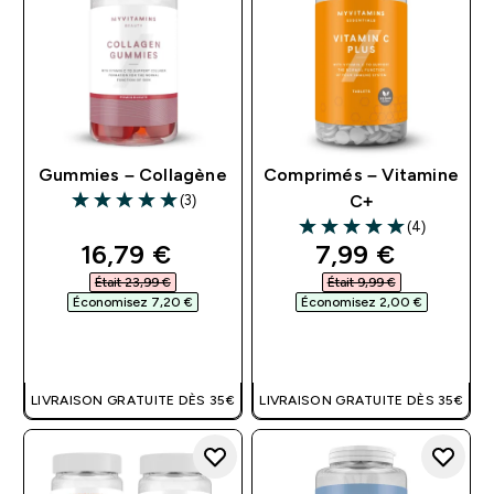
Gummies – Collagène
Comprimés – Vitamine
(3)
C+
5 out of 5 stars
(4)
5 out of 5 stars
discounted price
discounted pri
16,79 €‎
7,99 €‎
Était 23,99 €‎
Était 9,99 €‎
Économisez 7,20 €‎
Économisez 2,00 €‎
APERÇU RAPIDE
APERÇU RAPIDE
LIVRAISON GRATUITE DÈS 35€
LIVRAISON GRATUITE DÈS 35€