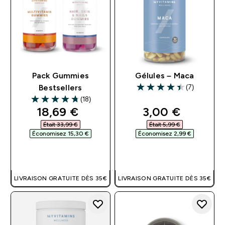
Pack Gummies
Gélules – Maca
(7)
Bestsellers
4.43 out of 5 stars
(18)
4.72 out of 5 stars
discounted price
discounted pri
18,69 €‎
3,00 €‎
Était 33,99 €‎
Était 5,99 €‎
Économisez 15,30 €‎
Économisez 2,99 €‎
APERÇU RAPIDE
APERÇU RAPIDE
LIVRAISON GRATUITE DÈS 35€
LIVRAISON GRATUITE DÈS 35€