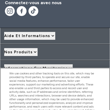
Connectez-vous avec nous
Aide Et Informations
Nos Produits
Informations Sur Myvitamins
We use cookies and other tracking tools on this site, which may be
provided by third parties, to operate and secure our site, enable
social media features, enhance performance, tailor user
Offres Et Réductions
experiences, support our marketing and advertising efforts. These
also enable us and third parties to access and record user and
activity data, such as IP addresses and online identifiers, referring
URLs, searches and interactions, browser and device details, and
other usage information, which may be used to provide enhanced
2026 THG Nutrition Limited (FRN: 1022962), trading as
functionality and personalized experiences, analyze and improve
MyVitamins.com is an Introducer Appointed Representative of
performance, and reach users with more relevant content and ads