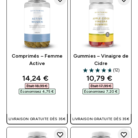
Comprimés – Femme
Gummies – Vinaigre de
Active
Cidre
(12)
4.67 out of 5 stars
discounted price
discounted pri
14,24 €‎
10,79 €‎
Était 18,99 €‎
Était 17,99 €‎
Économisez 4,75 €‎
Économisez 7,20 €‎
APERÇU RAPIDE
APERÇU RAPIDE
LIVRAISON GRATUITE DÈS 35€
LIVRAISON GRATUITE DÈS 35€