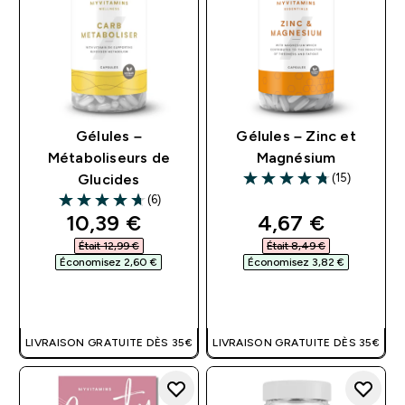
Gélules –
Gélules – Zinc et
Métaboliseurs de
Magnésium
(15)
Glucides
4.73 out of 5 stars
(6)
4.67 out of 5 stars
discounted price
discounted pri
10,39 €‎
4,67 €‎
Était 12,99 €‎
Était 8,49 €‎
Économisez 2,60 €‎
Économisez 3,82 €‎
APERÇU RAPIDE
APERÇU RAPIDE
LIVRAISON GRATUITE DÈS 35€
LIVRAISON GRATUITE DÈS 35€