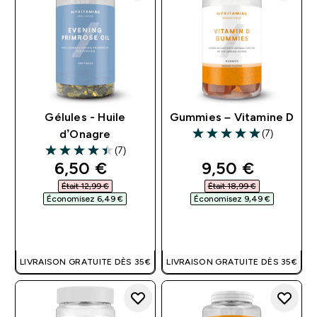
Gélules - Huile
Gummies – Vitamine D
(7)
d’Onagre
5 out of 5 stars
(7)
4.43 out of 5 stars
discounted price
discounted pri
6,50 €‎
9,50 €‎
Était 12,99 €‎
Était 18,99 €‎
Économisez 6,49 €‎
Économisez 9,49 €‎
APERÇU RAPIDE
APERÇU RAPIDE
LIVRAISON GRATUITE DÈS 35€
LIVRAISON GRATUITE DÈS 35€