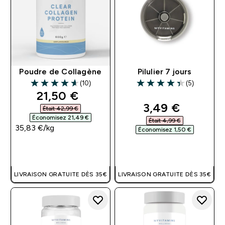
Poudre de Collagène
Pilulier 7 jours
(10)
(5)
4.6 out of 5 stars
4.4 out of 5 stars
discounted price
21,50 €‎
discounted pri
3,49 €‎
Était 42,99 €‎
Économisez 21,49 €‎
Était 4,99 €‎
35,83 €‎/kg
Économisez 1,50 €‎
APERÇU RAPIDE
APERÇU RAPIDE
LIVRAISON GRATUITE DÈS 35€
LIVRAISON GRATUITE DÈS 35€