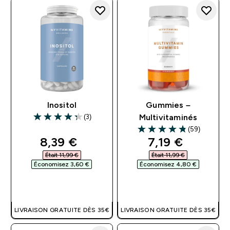
Inositol
Gummies –
(3)
Multivitaminés
4.33 out of 5 stars
(59)
4.81 out of 5 stars
discounted price
discounted pri
8,39 €‎
7,19 €‎
Était 11,99 €‎
Était 11,99 €‎
Économisez 3,60 €‎
Économisez 4,80 €‎
APERÇU RAPIDE
APERÇU RAPIDE
LIVRAISON GRATUITE DÈS 35€
LIVRAISON GRATUITE DÈS 35€