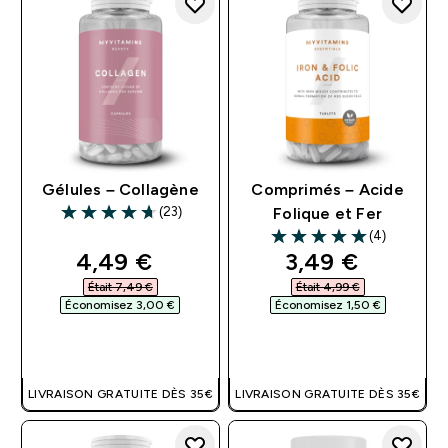
Gélules – Collagène
Comprimés – Acide
(23)
Folique et Fer
4.7 out of 5 stars
(4)
5 out of 5 stars
discounted price
discounted pri
4,49 €‎
3,49 €‎
Était 7,49 €‎
Était 4,99 €‎
Économisez 3,00 €‎
Économisez 1,50 €‎
APERÇU RAPIDE
APERÇU RAPIDE
LIVRAISON GRATUITE DÈS 35€
LIVRAISON GRATUITE DÈS 35€