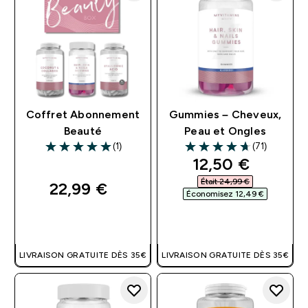
Coffret Abonnement
Gummies – Cheveux,
Beauté
Peau et Ongles
(1)
(71)
5 out of 5 stars
4.66 out of 5 stars
discounted pri
12,50 €‎
Était 24,99 €‎
22,99 €‎
Économisez 12,49 €‎
APERÇU RAPIDE
APERÇU RAPIDE
LIVRAISON GRATUITE DÈS 35€
LIVRAISON GRATUITE DÈS 35€