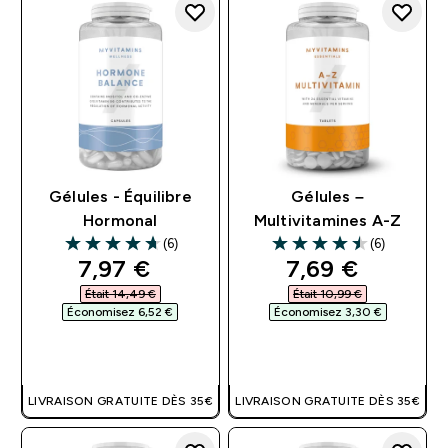
Gélules - Équilibre
Gélules –
Hormonal
Multivitamines A-Z
(6)
(6)
4.67 out of 5 stars
4.5 out of 5 stars
discounted price
discounted pri
7,97 €‎
7,69 €‎
Était 14,49 €‎
Était 10,99 €‎
Économisez 6,52 €‎
Économisez 3,30 €‎
APERÇU RAPIDE
APERÇU RAPIDE
LIVRAISON GRATUITE DÈS 35€
LIVRAISON GRATUITE DÈS 35€