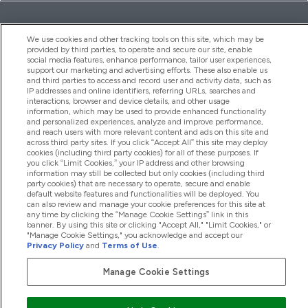
2026 THG Nutrition Limited (FRN: 1022962), trading as
We use cookies and other tracking tools on this site, which may be
MyVitamins.com is an Introducer Appointed Representative of
provided by third parties, to operate and secure our site, enable
Frasers Group Financial Services Limited (FRN: 311908) who are
social media features, enhance performance, tailor user experiences,
authorised and regulated by the Financial Conduct Authority as
support our marketing and advertising efforts. These also enable us
a lender. Frasers Plus is a credit product provided by Frasers
and third parties to access and record user and activity data, such as
Group Financial Services Limited (FRN: 311908) and is subject
IP addresses and online identifiers, referring URLs, searches and
to your financial circumstances. For regulated payment
interactions, browser and device details, and other usage
services, Frasers Group Financial Services Limited is a payment
information, which may be used to provide enhanced functionality
agent of Transact Payments Limited, a company authorised
and personalized experiences, analyze and improve performance,
and regulated by the Gibraltar Financial Services Commission
and reach users with more relevant content and ads on this site and
as an electronic money institution. Missed payments may
across third party sites. If you click “Accept All” this site may deploy
affect your credit score
cookies (including third party cookies) for all of these purposes. If
you click “Limit Cookies,” your IP address and other browsing
information may still be collected but only cookies (including third
party cookies) that are necessary to operate, secure and enable
default website features and functionalities will be deployed. You
can also review and manage your cookie preferences for this site at
any time by clicking the “Manage Cookie Settings” link in this
Pay with
banner. By using this site or clicking "Accept All," "Limit Cookies," or
"Manage Cookie Settings," you acknowledge and accept our
Privacy Policy
and
Terms of Use
.
Manage Cookie Settings