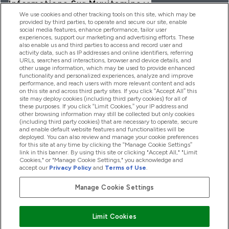
Informations Sur Myvitamins
We use cookies and other tracking tools on this site, which may be
provided by third parties, to operate and secure our site, enable
social media features, enhance performance, tailor user
Offres Et Réductions
experiences, support our marketing and advertising efforts. These
also enable us and third parties to access and record user and
activity data, such as IP addresses and online identifiers, referring
URLs, searches and interactions, browser and device details, and
other usage information, which may be used to provide enhanced
2026 THG Nutrition Limited (FRN: 1022962), trading as
functionality and personalized experiences, analyze and improve
MyVitamins.com is an Introducer Appointed Representative of
performance, and reach users with more relevant content and ads
on this site and across third party sites. If you click “Accept All” this
Frasers Group Financial Services Limited (FRN: 311908) who are
site may deploy cookies (including third party cookies) for all of
authorised and regulated by the Financial Conduct Authority as
these purposes. If you click “Limit Cookies,” your IP address and
a lender. Frasers Plus is a credit product provided by Frasers
other browsing information may still be collected but only cookies
Group Financial Services Limited (FRN: 311908) and is subject
(including third party cookies) that are necessary to operate, secure
to your financial circumstances. For regulated payment
and enable default website features and functionalities will be
services, Frasers Group Financial Services Limited is a payment
deployed. You can also review and manage your cookie preferences
agent of Transact Payments Limited, a company authorised
for this site at any time by clicking the “Manage Cookie Settings”
and regulated by the Gibraltar Financial Services Commission
link in this banner. By using this site or clicking "Accept All," "Limit
as an electronic money institution. Missed payments may
Cookies," or "Manage Cookie Settings," you acknowledge and
affect your credit score
accept our
Privacy Policy
and
Terms of Use
.
Manage Cookie Settings
Pay with
Limit Cookies