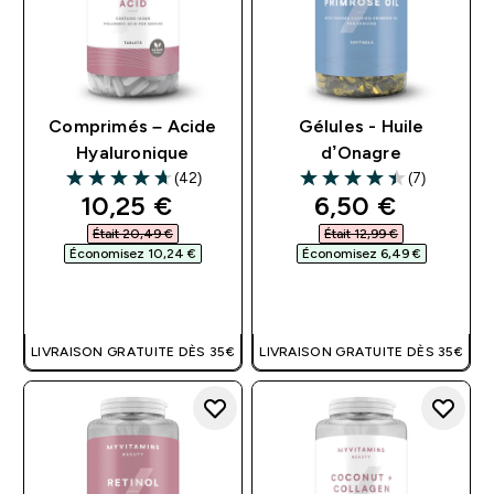
Comprimés – Acide
Gélules - Huile
Hyaluronique
d’Onagre
(42)
(7)
4.67 out of 5 stars
4.43 out of 5 stars
discounted price
discounted pri
10,25 €‎
6,50 €‎
Était 20,49 €‎
Était 12,99 €‎
Économisez 10,24 €‎
Économisez 6,49 €‎
APERÇU RAPIDE
APERÇU RAPIDE
LIVRAISON GRATUITE DÈS 35€
LIVRAISON GRATUITE DÈS 35€