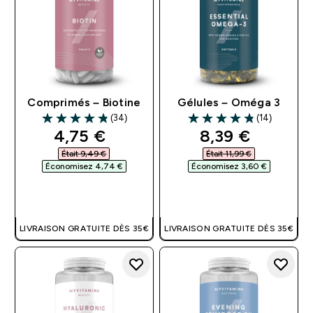
Comprimés – Biotine
Gélules – Oméga 3
(34)
(14)
4.82 out of 5 stars
4.79 out of 5 stars
discounted price
discounted pri
4,75 €‎
8,39 €‎
Était 9,49 €‎
Était 11,99 €‎
Économisez 4,74 €‎
Économisez 3,60 €‎
APERÇU RAPIDE
APERÇU RAPIDE
LIVRAISON GRATUITE DÈS 35€
LIVRAISON GRATUITE DÈS 35€