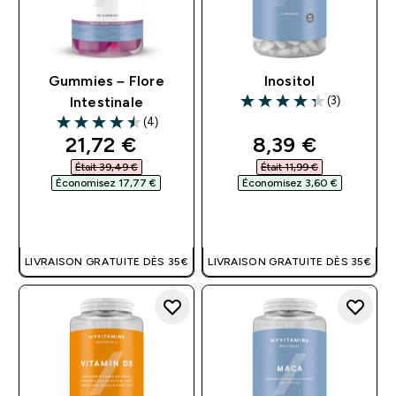
Gummies – Flore
Inositol
(3)
Intestinale
4.33 out of 5 stars
(4)
4.5 out of 5 stars
discounted price
discounted pri
21,72 €‎
8,39 €‎
Était 39,49 €‎
Était 11,99 €‎
Économisez 17,77 €‎
Économisez 3,60 €‎
APERÇU RAPIDE
APERÇU RAPIDE
LIVRAISON GRATUITE DÈS 35€
LIVRAISON GRATUITE DÈS 35€