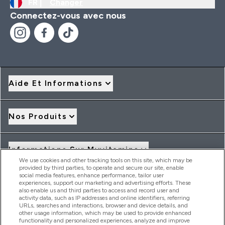
FR |
Changer
Connectez-vous avec nous
Aide Et Informations
Nos Produits
Informations Sur Myvitamins
We use cookies and other tracking tools on this site, which may be
provided by third parties, to operate and secure our site, enable
social media features, enhance performance, tailor user
Offres Et Réductions
experiences, support our marketing and advertising efforts. These
also enable us and third parties to access and record user and
activity data, such as IP addresses and online identifiers, referring
URLs, searches and interactions, browser and device details, and
other usage information, which may be used to provide enhanced
2026 THG Nutrition Limited (FRN: 1022962), trading as
functionality and personalized experiences, analyze and improve