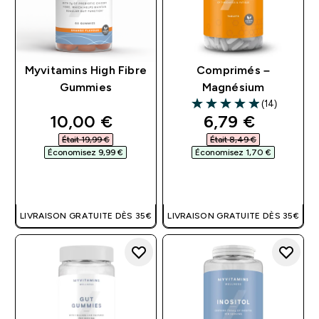
Myvitamins High Fibre
Comprimés –
Gummies
Magnésium
(14)
4.93 out of 5 stars
discounted price
discounted pri
10,00 €‎
6,79 €‎
Était 19,99 €‎
Était 8,49 €‎
Économisez 9,99 €‎
Économisez 1,70 €‎
APERÇU RAPIDE
APERÇU RAPIDE
LIVRAISON GRATUITE DÈS 35€
LIVRAISON GRATUITE DÈS 35€