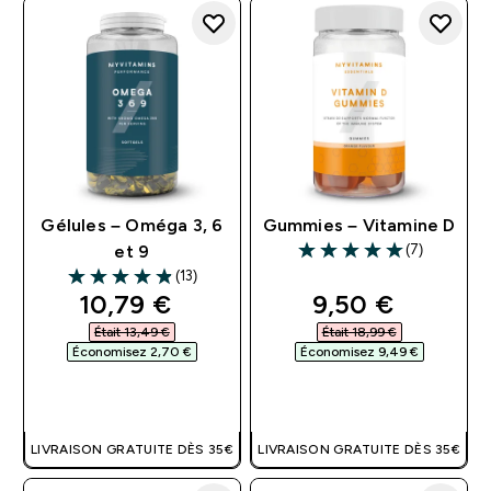
Gélules – Oméga 3, 6
Gummies – Vitamine D
(7)
et 9
5 out of 5 stars
(13)
4.85 out of 5 stars
discounted price
discounted pri
10,79 €‎
9,50 €‎
Était 13,49 €‎
Était 18,99 €‎
Économisez 2,70 €‎
Économisez 9,49 €‎
APERÇU RAPIDE
APERÇU RAPIDE
LIVRAISON GRATUITE DÈS 35€
LIVRAISON GRATUITE DÈS 35€