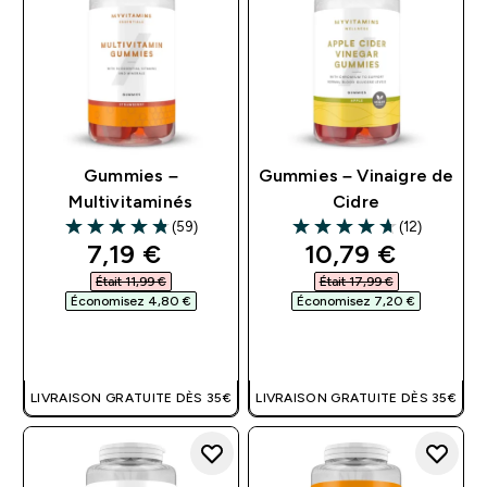
Gummies –
Gummies – Vinaigre de
Multivitaminés
Cidre
(59)
(12)
4.81 out of 5 stars
4.67 out of 5 stars
discounted price
discounted pri
7,19 €‎
10,79 €‎
Était 11,99 €‎
Était 17,99 €‎
Économisez 4,80 €‎
Économisez 7,20 €‎
APERÇU RAPIDE
APERÇU RAPIDE
LIVRAISON GRATUITE DÈS 35€
LIVRAISON GRATUITE DÈS 35€