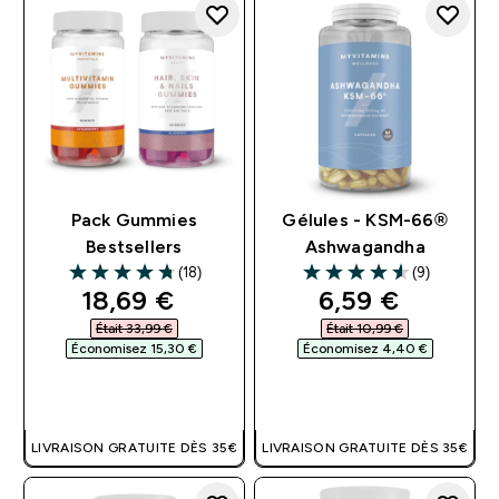
Pack Gummies
Gélules - KSM-66®
Bestsellers
Ashwagandha
(18)
(9)
4.72 out of 5 stars
4.56 out of 5 stars
discounted price
discounted pri
18,69 €‎
6,59 €‎
Était 33,99 €‎
Était 10,99 €‎
Économisez 15,30 €‎
Économisez 4,40 €‎
APERÇU RAPIDE
APERÇU RAPIDE
LIVRAISON GRATUITE DÈS 35€
LIVRAISON GRATUITE DÈS 35€