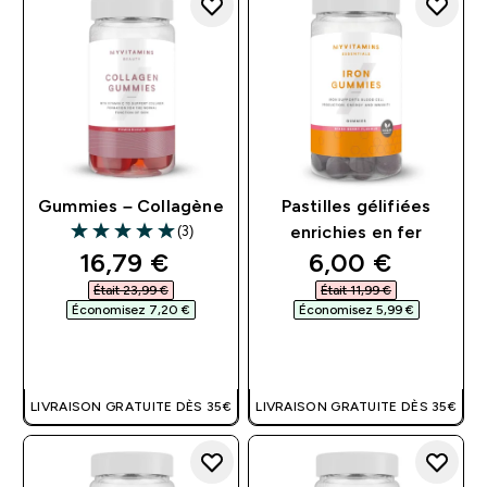
Gummies – Collagène
Pastilles gélifiées
(3)
enrichies en fer
5 out of 5 stars
discounted price
discounted pri
16,79 €‎
6,00 €‎
Était 23,99 €‎
Était 11,99 €‎
Économisez 7,20 €‎
Économisez 5,99 €‎
APERÇU RAPIDE
APERÇU RAPIDE
LIVRAISON GRATUITE DÈS 35€
LIVRAISON GRATUITE DÈS 35€