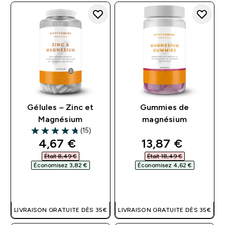
Gélules – Zinc et
Gummies de
Magnésium
magnésium
(15)
4.73 out of 5 stars
discounted price
discounted pri
4,67 €‎
13,87 €‎
Était 8,49 €‎
Était 18,49 €‎
Économisez 3,82 €‎
Économisez 4,62 €‎
APERÇU RAPIDE
APERÇU RAPIDE
LIVRAISON GRATUITE DÈS 35€
LIVRAISON GRATUITE DÈS 35€