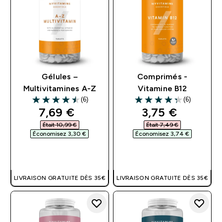
Gélules –
Comprimés -
Multivitamines A-Z
Vitamine B12
(6)
(6)
4.5 out of 5 stars
4.33 out of 5 stars
discounted price
discounted pri
7,69 €‎
3,75 €‎
Était 10,99 €‎
Était 7,49 €‎
Économisez 3,30 €‎
Économisez 3,74 €‎
APERÇU RAPIDE
APERÇU RAPIDE
LIVRAISON GRATUITE DÈS 35€
LIVRAISON GRATUITE DÈS 35€