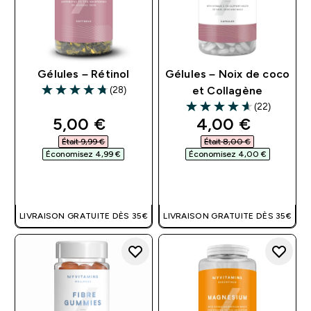
Gélules – Rétinol
Gélules – Noix de coco
(28)
et Collagène
4.75 out of 5 stars
(22)
4.64 out of 5 stars
discounted price
discounted pri
5,00 €‎
4,00 €‎
Était 9,99 €‎
Était 8,00 €‎
Économisez 4,99 €‎
Économisez 4,00 €‎
APERÇU RAPIDE
APERÇU RAPIDE
LIVRAISON GRATUITE DÈS 35€
LIVRAISON GRATUITE DÈS 35€