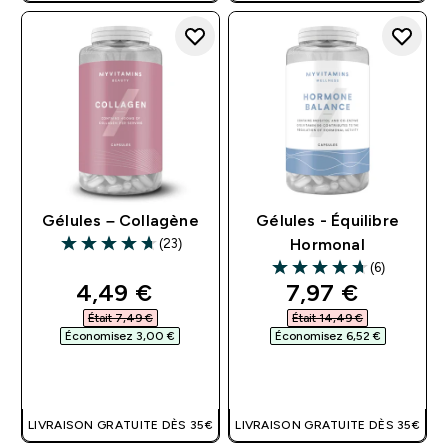
Gélules – Collagène
Gélules - Équilibre
(23)
Hormonal
4.7 out of 5 stars
(6)
4.67 out of 5 stars
discounted price
discounted pri
4,49 €‎
7,97 €‎
Était 7,49 €‎
Était 14,49 €‎
Économisez 3,00 €‎
Économisez 6,52 €‎
APERÇU RAPIDE
APERÇU RAPIDE
LIVRAISON GRATUITE DÈS 35€
LIVRAISON GRATUITE DÈS 35€