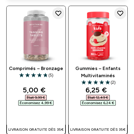
Comprimés – Bronzage
Gummies – Enfants
(5)
Multivitaminés
4.8 out of 5 stars
(2)
5 out of 5 stars
discounted price
discounted pri
5,00 €‎
6,25 €‎
Était 9,99 €‎
Était 12,49 €‎
Économisez 4,99 €‎
Économisez 6,24 €‎
APERÇU RAPIDE
APERÇU RAPIDE
LIVRAISON GRATUITE DÈS 35€
LIVRAISON GRATUITE DÈS 35€