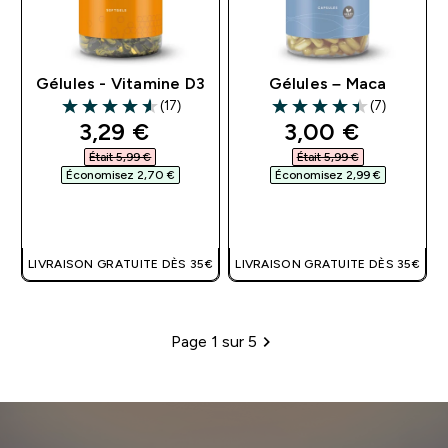
Gélules - Vitamine D3
Gélules – Maca
(17)
(7)
4.59 out of 5 stars
4.43 out of 5 stars
discounted price
discounted pri
3,29 €‎
3,00 €‎
Était 5,99 €‎
Était 5,99 €‎
Économisez 2,70 €‎
Économisez 2,99 €‎
APERÇU RAPIDE
APERÇU RAPIDE
LIVRAISON GRATUITE DÈS 35€
LIVRAISON GRATUITE DÈS 35€
Page 1 sur 5
Pagination