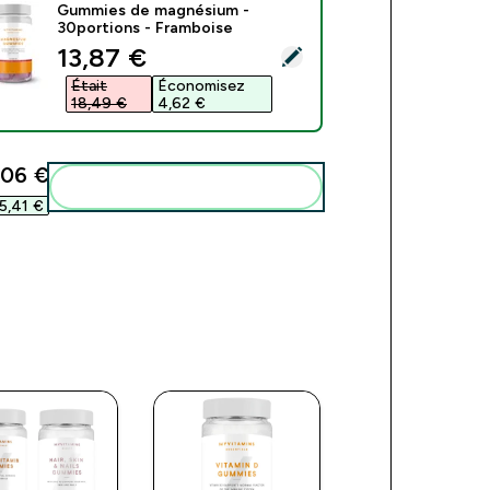
Gummies de magnésium -
30portions - Framboise
discounted price
13,87 €‎
ect this product - Gummies de magnésium - 30portions - Fram
Était
Économisez
18,49 €‎
4,62 €‎
06 €‎
Add these to your routine
5,41 €‎