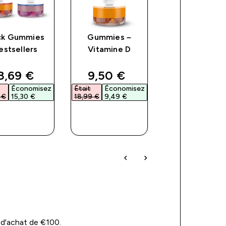
ck Gummies
Gummies –
Gummies –
estsellers
Vitamine D
Cheveux, Pe
et Ongles
ce
iscounted price
discounted price
discount
8,69 €‎
9,50 €‎
12,50 €‎
Économisez
Était
Économisez
Était
Économ
€‎
15,30 €‎
18,99 €‎
9,49 €‎
24,99 €‎
12,49 €‎
APERÇU
APERÇU
APERÇU
RAPIDE
RAPIDE
RAPIDE
 d'achat de €100.