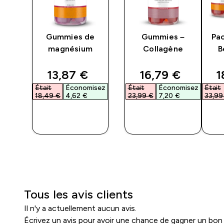
–
Gummies de
Gummies –
Pa
 et
magnésium
Collagène
B
ted price
discounted price
discounted pri
d
13,87 €‎
16,79 €‎
1
sez
Était
Économisez
Était
Économisez
Était
18,49 €‎
4,62 €‎
23,99 €‎
7,20 €‎
33,99 
APERÇU
APERÇU
RAPIDE
RAPIDE
Tous les avis clients
Il n'y a actuellement aucun avis.
Écrivez un avis pour avoir une chance de gagner un bon