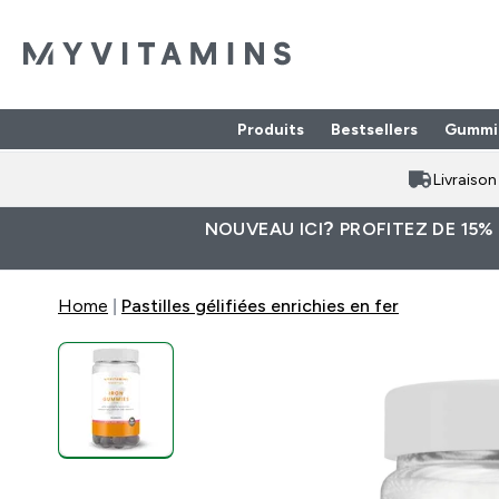
Produits
Bestsellers
Gummi
Enter Produits submenu
⌄
Livraiso
NOUVEAU ICI? PROFITEZ DE 15%
Home
Pastilles gélifiées enrichies en fer