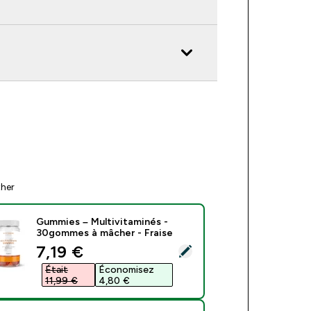
ther
Gummies – Multivitaminés -
30gommes à mâcher - Fraise
discounted price
7,19 €‎
ect this product - Gummies – Multivitaminés - 30gommes à mâc
Était
Économisez
11,99 €‎
4,80 €‎