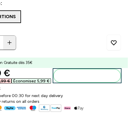
:
RTIONS
on Gratuite dès 35€
ounted price
 €‎
Ajouter au panier
,99 €‎
Économisez 5,99 €‎
k
before 00:30 for next day delivery
 returns on all orders