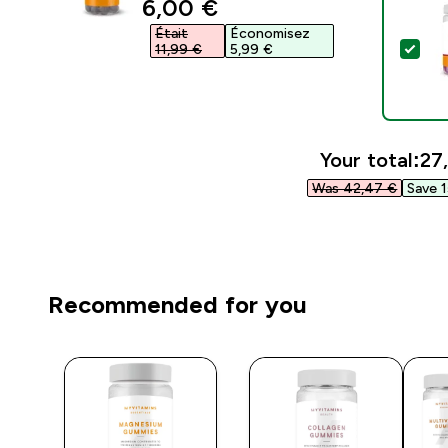
discounted price
6,00 €‎
Était
Économisez
Sel
11,99 €‎
5,99 €‎
Your total:
27,
Was 42,47 €‎
Save 1
Recommended for you