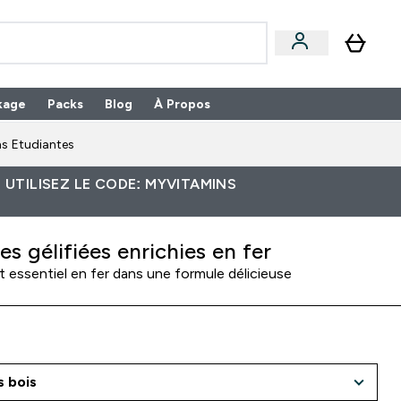
kage
Packs
Blog
À Propos
Enter Packs submenu
⌄
s Etudiantes
 UTILISEZ LE CODE: MYVITAMINS
les gélifiées enrichies en fer
 essentiel en fer dans une formule délicieuse