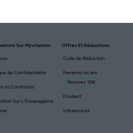
mations Sur Myvitamins
Offres Et Réductions
pos
Code de Réduction
ique de Confidentialité
Parrainez un ami
Recevez 10€
s et Conditions
Étudiant
ration Sur L’Esclavagisme
rne
Influenceurs