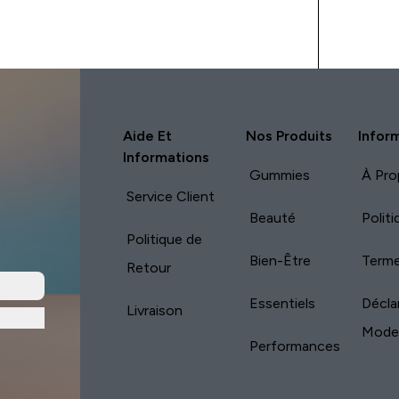
Aide Et
Nos Produits
Infor
Informations
Gummies
À Pro
Service Client
Beauté
Polit
Politique de
Bien-Être
Terme
Retour
Essentiels
Décla
Livraison
Mode
Performances