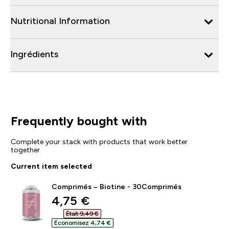
Nutritional Information
Ingrédients
Frequently bought with
Complete your stack with products that work better
together
Current item selected
Comprimés – Biotine - 30Comprimés
discounted price
4,75 €‎
Était 9,49 €‎
Économisez 4,74 €‎