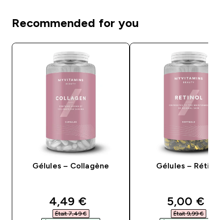
Recommended for you
Gélules – Collagène
Gélules – Rétino
discounted price
discounte
4,49 €‎
5,00 €‎
Était 7,49 €‎
Était 9,99 €‎