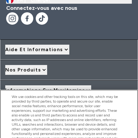
Connectez-vous avec nous
Aide Et Informations
Nos Produits
Informations Sur Myvitamins
We use cookies and other tracking tools on this site, which may be
provided by third parties, to operate and secure our site, enable
social media features, enhance performance, tailor user
Offres Et Réductions
experiences, support our marketing and advertising efforts. These
also enable us and third parties to access and record user and
activity data, such as IP addresses and online identifiers, referring
URLs, searches and interactions, browser and device details, and
other usage information, which may be used to provide enhanced
2026 THG Nutrition Limited (FRN: 1022962), trading as
functionality and personalized experiences, analyze and improve