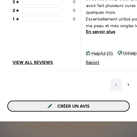
3
★
0
3 stars rating 0 reviews
avoir fait plusieurs cures
2
★
0
quelques mois.
2 stars rating 0 reviews
1
★
0
Essentiellement utilisé p
1 stars rating 0 reviews
ma peau et mes ongles l
En savoir plus
résultat est au rendez-vo
Très bon produit acheté
promotion.
Unhelp
Helpful (0)
VIEW ALL REVIEWS
Report
CRÉER UN AVIS