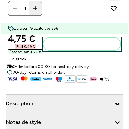
Livraison Gratuite dès 35€
discounted price
4,75 €‎
Ajouter au panier
Était 9,49 €‎
Économisez 4,74 €‎
In stock
Order before 00:30 for next day delivery
30-day returns on all orders
Description
Notes de style