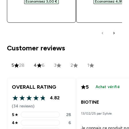
Économisez 3,00 €‎
Économisez 4,99 €‎
APERÇU RAPIDE
APERÇU RAPID
Customer reviews
5
28
4
6
3
2
1
OVERALL RATING
5
Achat vérifié
4.82
4.82 out of 5 stars
BIOTINE
(34 reviews)
13/02/25 par Sylvie
5
★
28
5 stars rating 28 reviews
4
★
6
4 stars rating 6 reviews
Je connais ce produit p