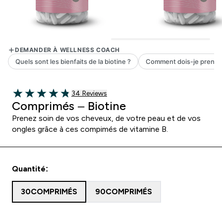
34 customer reviews
34 Reviews
4.82 out of 5 stars
Comprimés – Biotine
Prenez soin de vos cheveux, de votre peau et de vos
ongles grâce à ces compimés de vitamine B.
Quantité:
30COMPRIMÉS
90COMPRIMÉS