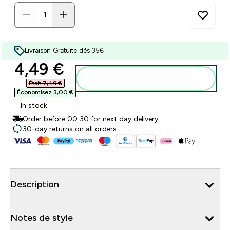
Livraison Gratuite dès 35€
discounted price
4,49 €‎
Ajouter au panier
Était 7,49 €‎
Économisez 3,00 €‎
In stock
Order before 00:30 for next day delivery
30-day returns on all orders
Description
Notes de style