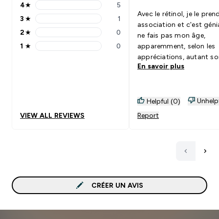
4
★
5
4 stars rating 5 reviews
Avec le rétinol, je le pren
3
★
1
3 stars rating 1 reviews
association et c'est génia
2
★
0
ne fais pas mon âge,
2 stars rating 0 reviews
1
★
0
apparemment, selon les
1 stars rating 0 reviews
appréciations, autant so
En savoir plus
sa peau et ses cheveux, 
les os, j'imagine que c'es
pareil, un bien être intérie
Unhelp
Helpful (0)
VIEW ALL REVIEWS
Report
CRÉER UN AVIS