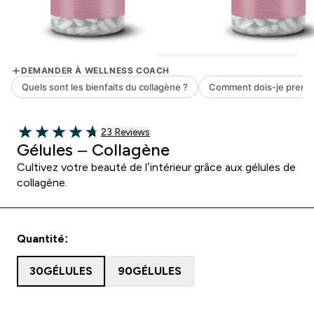
23 customer reviews
23 Reviews
4.7 out of 5 stars
Gélules – Collagène
Cultivez votre beauté de l’intérieur grâce aux gélules de
collagène.
Quantité:
30GÉLULES
90GÉLULES