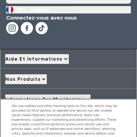
FR |
Changer
Connectez-vous avec nous
Aide Et Informations
Nos Produits
Informations Sur Myvitamins
We use cookies and other tracking tools on this site, which may be
provided by third parties, to operate and secure our site, enable
social media features, enhance performance, tailor user
Offres Et Réductions
experiences, support our marketing and advertising efforts. These
also enable us and third parties to access and record user and
activity data, such as IP addresses and online identifiers, referring
URLs, searches and interactions, browser and device details, and