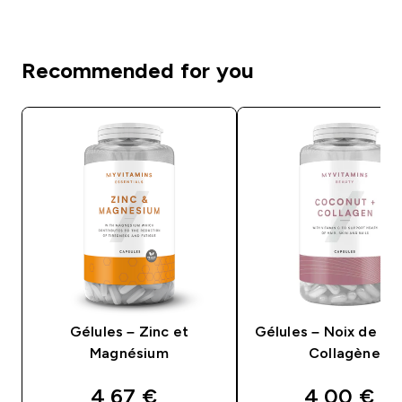
Recommended for you
Gélules – Zinc et
Gélules – Noix de co
Magnésium
Collagène
discounted price
discounte
4,67 €‎
4,00 €‎