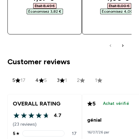
Était 8,49 €‎
Était 8,00 €‎
Économisez 3,82 €‎
Économisez 4,00 €‎
APERÇU RAPIDE
APERÇU RAPID
Customer reviews
5
17
4
5
3
1
2
1
OVERALL RATING
5
Achat vérifié
4.7
4.7 out of 5 stars
génial
(23 reviews)
16/07/26 par
5
★
17
5 stars rating 17 reviews