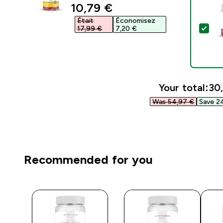
discounted price
10,79 €‎
Était
Économisez
Sel
17,99 €‎
7,20 €‎
Your total:
30,
Was 54,97 €‎
Save 24
Recommended for you