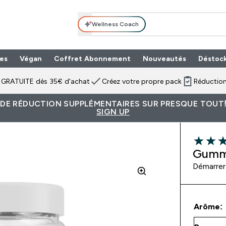
Wellness Coach
es
Végan
Coffret Abonnement
Nouveautés
Déstoc
n GRATUITE dès 35€ d'achat
Créez votre propre pack
Réduction
 DE RÉDUCTION SUPPLÉMENTAIRES SUR PRESQUE TOUT!
SIGN UP
4.67 out 
Gummi
Démarrer 
Arôme: