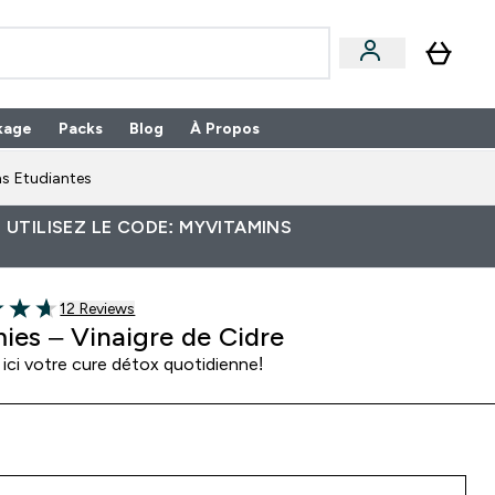
kage
Packs
Blog
À Propos
Enter Packs submenu
⌄
s Etudiantes
 UTILISEZ LE CODE: MYVITAMINS
12 customer reviews
12 Reviews
of 5 stars
es – Vinaigre de Cidre
ici votre cure détox quotidienne!