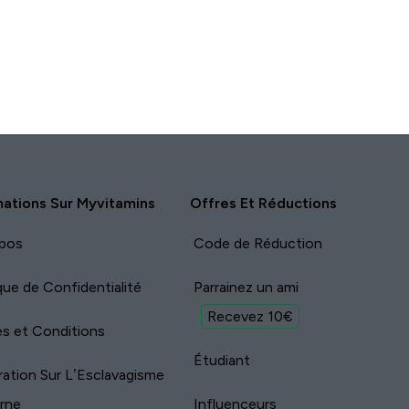
Report
Report
mations Sur Myvitamins
Offres Et Réductions
pos
Code de Réduction
ique de Confidentialité
Parrainez un ami
Recevez 10€
s et Conditions
Étudiant
ration Sur L’Esclavagisme
rne
Influenceurs