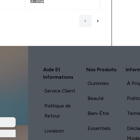
Report
Report
Aide Et
Nos Produits
Infor
Informations
Gummies
À Pro
Service Client
Beauté
Polit
Politique de
Bien-Être
Terme
Retour
Essentiels
Décla
Livraison
Mode