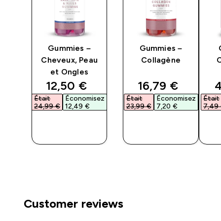
es
Gummies –
Gummies –
Cheveux, Peau
Collagène
et Ongles
ed price
discounted price
discounted pri
d
12,50 €‎
16,79 €‎
4
isez
Était
Économisez
Était
Économisez
Était
24,99 €‎
12,49 €‎
23,99 €‎
7,20 €‎
7,49 
APERÇU
APERÇU
RAPIDE
RAPIDE
Customer reviews