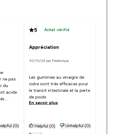
5
5
Achat vérifié
Achat vér
parfair
Appréciation
15/05/24 par fassi
30/10/24 par Frederique
ne
le gout est vrai
Les gummies au vinaigre de
r ne pas
on ne sent pas le
cidre sont très efficaces pour
er du
attention il est 
le transit intestinale et la perte
est acide
prendre qu’un «
de poids
rès
jour mais on est
En savoir plus
En savoir plus
à mâcher
pour les effets s
 et le
le taf
elpful (0)
Unhelpful (0)
Helpful (0)
Helpful (1)