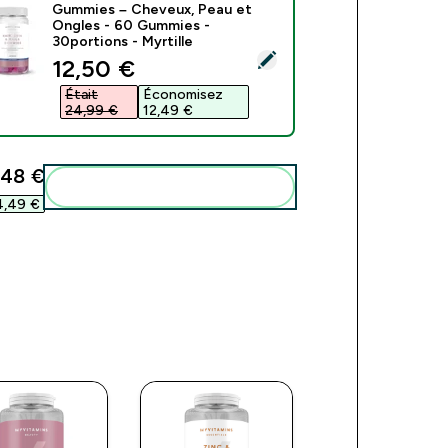
Gummies – Cheveux, Peau et
Ongles - 60 Gummies -
30portions - Myrtille
ect this product - Gummies – Cheveux, Peau et Ongles - 60 Gu
discounted price
12,50 €‎
Était
Économisez
24,99 €‎
12,49 €‎
48 €‎
Add these to your routine
,49 €‎