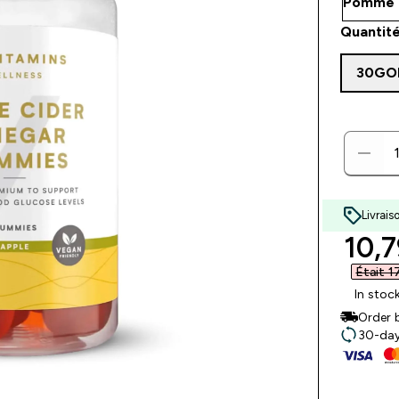
Quantité
30GO
Livrais
disc
10,7
Était 1
In stoc
Order 
30-day