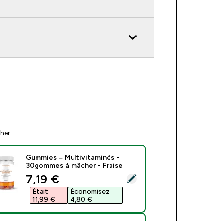
ther
Gummies – Multivitaminés -
30gommes à mâcher - Fraise
discounted price
7,19 €‎
ect this product - Gummies – Multivitaminés - 30gommes à mâc
Était
Économisez
11,99 €‎
4,80 €‎