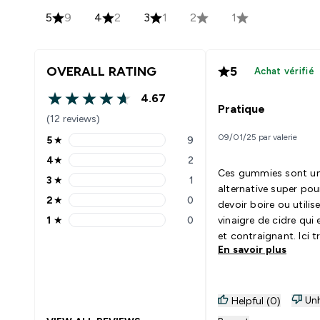
5
9
4
2
3
1
2
1
OVERALL RATING
5
Achat vérifié
4.67
4.67 out of 5 stars
Pratique
(12 reviews)
09/01/25 par valerie
5
★
9
5 stars rating 9 reviews
4
★
2
4 stars rating 2 reviews
Ces gummies sont u
3
★
1
3 stars rating 1 reviews
alternative super pou
2
★
0
devoir boire ou utilis
2 stars rating 0 reviews
1
★
0
vinaigre de cidre qui 
1 stars rating 0 reviews
et contraignant. Ici t
En savoir plus
simple, une gomme 
par jour pour la detox
bien être
Unh
Helpful (0)