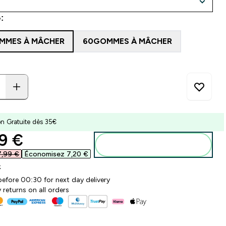
:
MMES À MÂCHER
60GOMMES À MÂCHER
on Gratuite dès 35€
ounted price
9 €‎
Ajouter au panier
7,99 €‎
Économisez 7,20 €‎
k
before 00:30 for next day delivery
 returns on all orders