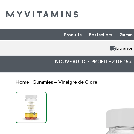
Produits
Bestsellers
Gummi
Enter Produits submenu
⌄
Livraiso
NOUVEAU ICI? PROFITEZ DE 15%
Home
Gummies – Vinaigre de Cidre