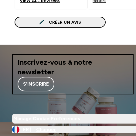
VIEW ALL REVIEWS
Report
CRÉER UN AVIS
Inscrivez-vous à notre
newsletter
S'INSCRIRE
Manage Cookie Preferences
FR |
Changer