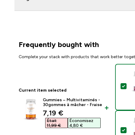
Frequently bought with
Complete your stack with products that work better toge
Sel
Current item selected
Gummies – Multivitaminés -
30gommes à mâcher - Fraise
discounted price
7,19 €‎
Était
Économisez
11,99 €‎
4,80 €‎
Sel