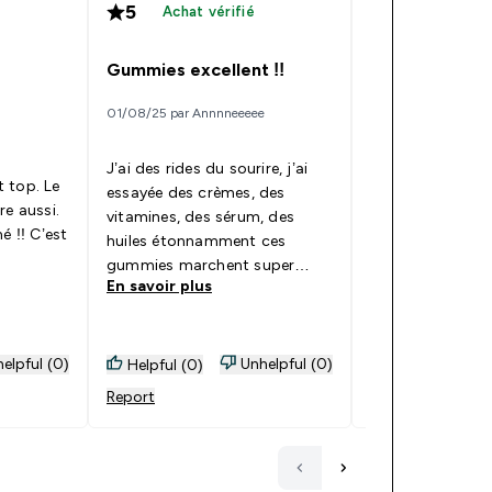
5
5
Achat vérifié
Achat vér
Gummies excellent !!
Pratique
01/08/25 par Annnneeeee
09/01/25 par valerie
J’ai des rides du sourire, j’ai
Premièrement el
 top. Le
essayée des crèmes, des
goût de fruits, c
re aussi.
vitamines, des sérum, des
pratique et mieu
é !! C’est
huiles étonnamment ces
plein de gélules
gummies marchent super
l'immunité, ici e
En savoir plus
En savoir plus
bien, ma copine m’a pris, j’ai
gummies par jou
manger un mais j’ai eu un
tout pour garde
effet secondaire j’ai pris un
système immunit
deuxième et puis je lui ai
elpful (0)
Unhelpful (0)
Helpful (0)
Helpful (1)
redonné et je n’aurais jamais
Report
Report
du… car pendant 1 mois
entier mes rides ont un peu
diminué. C’est quand mm
incroyable faut le dire. J’ai