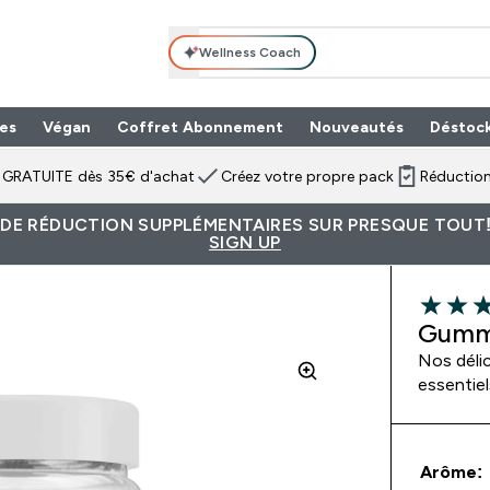
Wellness Coach
es
Végan
Coffret Abonnement
Nouveautés
Déstoc
n GRATUITE dès 35€ d'achat
Créez votre propre pack
Réduction
 DE RÉDUCTION SUPPLÉMENTAIRES SUR PRESQUE TOUT!
SIGN UP
4.81 out 
Gummi
Nos déli
essentiel
Arôme: