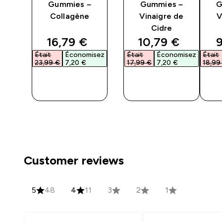
es
Gummies –
Gummies –
G
Collagène
Vinaigre de
V
Cidre
ed price
discounted price
discounted pri
d
16,79 €‎
10,79 €‎
9
isez
Était
Économisez
Était
Économisez
Était
23,99 €‎
7,20 €‎
17,99 €‎
7,20 €‎
18,99 
APERÇU
APERÇU
RAPIDE
RAPIDE
Customer reviews
5
48
4
11
3
2
1