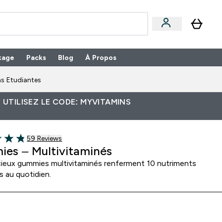
kage
Packs
Blog
À Propos
Enter Packs submenu
⌄
s Etudiantes
 UTILISEZ LE CODE: MYVITAMINS
59 customer reviews
59 Reviews
of 5 stars
es – Multivitaminés
cieux gummies multivitaminés renferment 10 nutriments
s au quotidien.