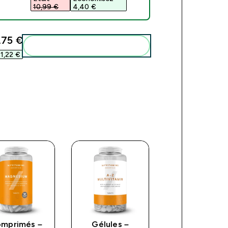
10,99 €‎
4,40 €‎
,75 €‎
Add these to your routine
1,22 €‎
mprimés –
Gélules –
Gummies –