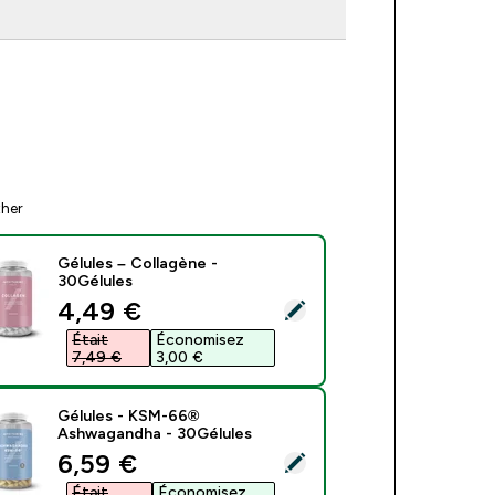
ther
Gélules – Collagène -
30Gélules
discounted price
4,49 €‎
ect this product - Gélules – Collagène - 30Gélules
Était
Économisez
7,49 €‎
3,00 €‎
Gélules - KSM-66®
Ashwagandha - 30Gélules
discounted price
6,59 €‎
ect this product - Gélules - KSM-66® Ashwagandha - 30Gélul
Était
Économisez