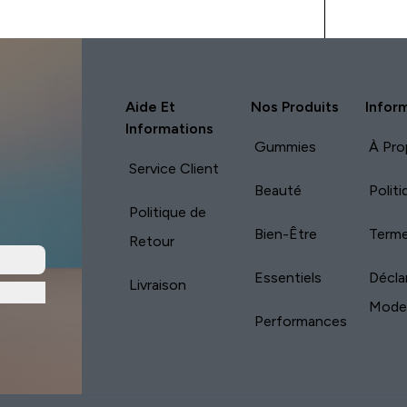
Aide Et
Nos Produits
Infor
Informations
Gummies
À Pro
Service Client
Beauté
Polit
Politique de
Bien-Être
Terme
Retour
Essentiels
Décla
Livraison
Mode
Performances