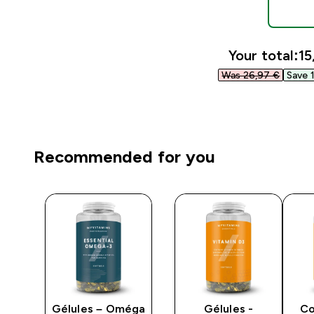
Your total:
15
Was 26,97 €‎
Save 1
Recommended for you
M-
Gélules – Oméga
Gélules -
Co