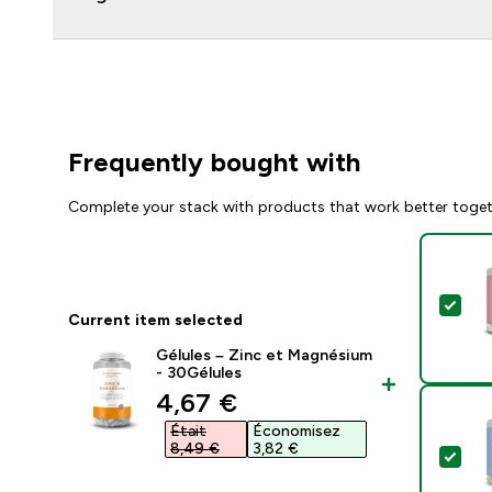
Frequently bought with
Complete your stack with products that work better toge
Sel
Current item selected
Gélules – Zinc et Magnésium
- 30Gélules
discounted price
4,67 €‎
Était
Économisez
8,49 €‎
3,82 €‎
Sel