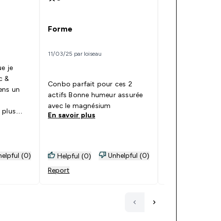
Forme
Zinc et magné
11/03/25 par loiseau
26/01/25 par Cassa
ue je
c &
Conbo parfait pour ces 2
Je le trouve très 
ens un
actifs Bonne humeur assurée
des résultats ra
avec le magnésium
conseille
 plus
En savoir plus
En savoir plus
est plus
ande ce
elpful (0)
Unhelpful (0)
Helpful (0)
Helpful (0)
Report
Report