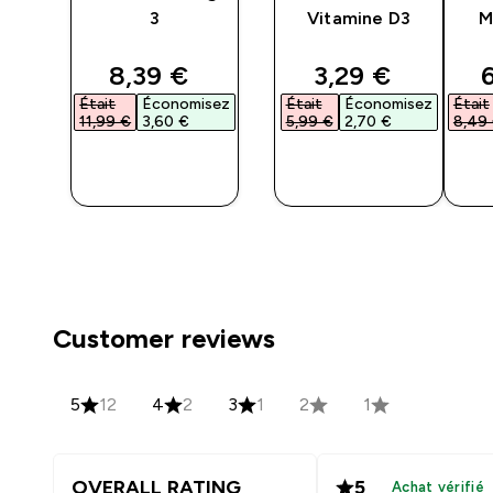
3
Vitamine D3
M
a
ted price
discounted price
discounted pri
d
8,39 €‎
3,29 €‎
6
isez
Était
Économisez
Était
Économisez
Était
11,99 €‎
3,60 €‎
5,99 €‎
2,70 €‎
8,49 
APERÇU
APERÇU
RAPIDE
RAPIDE
Customer reviews
5
12
4
2
3
1
2
1
OVERALL RATING
5
Achat vérifié