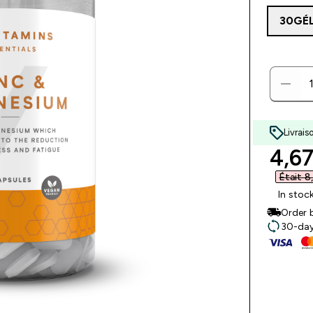
30GÉ
Livrais
disc
4,67
Était 8
In stoc
Order 
30-day