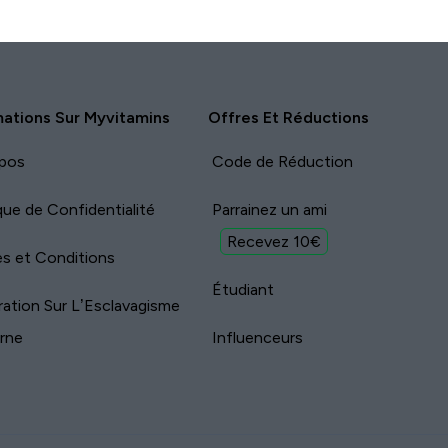
mations Sur Myvitamins
Offres Et Réductions
pos
Code de Réduction
ique de Confidentialité
Parrainez un ami
Recevez 10€
s et Conditions
Étudiant
ration Sur L’Esclavagisme
rne
Influenceurs