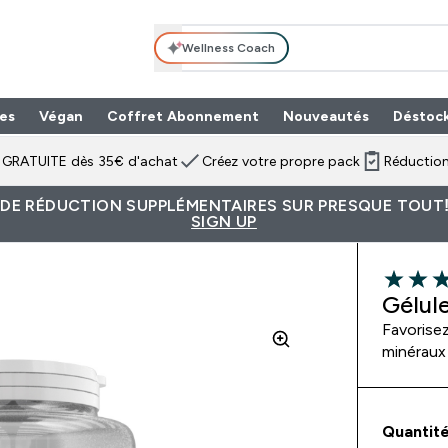
Wellness Coach
es
Végan
Coffret Abonnement
Nouveautés
Déstoc
n GRATUITE dès 35€ d'achat
Créez votre propre pack
Réduction
 DE RÉDUCTION SUPPLÉMENTAIRES SUR PRESQUE TOUT!
SIGN UP
4.73 out 
Gélul
Favorise
minéraux 
Quantité