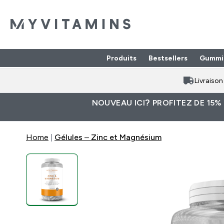
Produits
Bestsellers
Gummi
Enter Produits submenu
⌄
Livraiso
NOUVEAU ICI? PROFITEZ DE 15%
Home
Gélules – Zinc et Magnésium