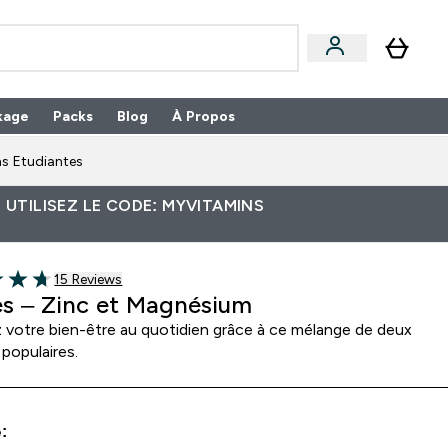
kage
Packs
Blog
À Propos
Enter Packs submenu
⌄
s Etudiantes
 UTILISEZ LE CODE: MYVITAMINS
15 customer reviews
15 Reviews
of 5 stars
es – Zinc et Magnésium
z votre bien-être au quotidien grâce à ce mélange de deux
populaires.
: