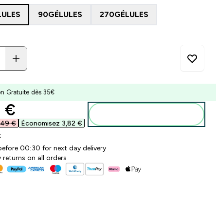
LULES
90GÉLULES
270GÉLULES
on Gratuite dès 35€
ounted price
 €‎
Ajouter au panier
,49 €‎
Économisez 3,82 €‎
k
before 00:30 for next day delivery
 returns on all orders