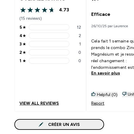
4.73
4.73 out of 5 stars
Efficace
(15 reviews)
26/10/25 par Laurence
5
★
12
5 stars rating 12 reviews
4
★
2
4 stars rating 2 reviews
Cela fait 1 semaine q
3
★
1
3 stars rating 1 reviews
prends le combo Zin
2
★
0
Magnésium et je ress
2 stars rating 0 reviews
1
★
0
réel changement :
1 stars rating 0 reviews
l'endormissement est
En savoir plus
rapide et le sommeil 
profond. Je recomm
produit.
Unh
Helpful (0)
VIEW ALL REVIEWS
Report
CRÉER UN AVIS