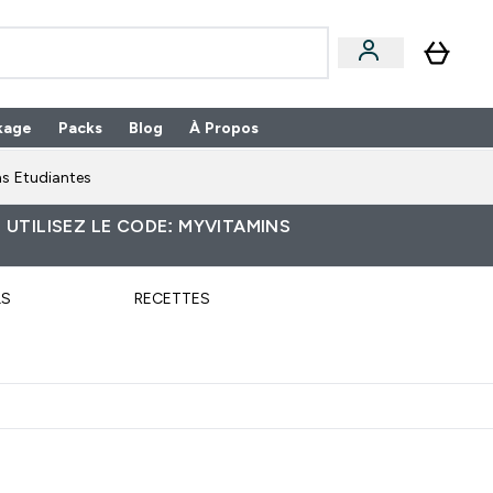
kage
Packs
Blog
À Propos
Enter Packs submenu
⌄
s Etudiantes
 UTILISEZ LE CODE: MYVITAMINS
LS
RECETTES