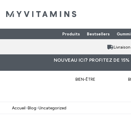
Produits
Bestsellers
Gummi
Enter Produits submenu
⌄
Livraiso
NOUVEAU ICI? PROFITEZ DE 15%
BIEN-ÊTRE
B
Accueil
>
Blog
>
Uncategorized