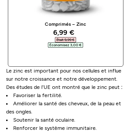
Comprimés – Zinc
discounted price
6,99 €‎
Était 9,99 €‎
Économisez 3,00 €‎
APERÇU RAPIDE
Le zinc est important pour nos cellules et influe
sur notre croissance et notre développement.
Des études de l’UE ont montré que le zinc peut :
Favoriser la fertilité.
Améliorer la santé des cheveux, de la peau et
des ongles.
Soutenir la santé oculaire.
Renforcer le système immunitaire.