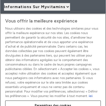
Informations Sur Myvitamins
Vous offrir la meilleure expérience
Offres Et Réductions
Nous utilisons des cookies et des technologies similaires pour vous
offrir la meilleure expérience sur nos sites. Les cookies nous
permettent de garantir la sécurité de nos sites, d'améliorer leur
2026 THG Nutrition Limited (FRN: 1022962), trading as
performance opérationnelle et de vous apporter une expérience
MyVitamins.com is an Introducer Appointed Representative of
d'achat et de publicité personnalisée. Dans certains cas, les
Frasers Group Financial Services Limited (FRN: 311908) who are
données collectées par nos cookies peuvent également être
authorised and regulated by the Financial Conduct Authority as
a lender. Frasers Plus is a credit product provided by Frasers
divulguées à des partenaires tiers, qui peuvent les utiliser pour
Group Financial Services Limited (FRN: 311908) and is subject
obtenir des informations agrégées sur le comportement des
to your financial circumstances. For regulated payment
consommateurs ou dans le cadre de leurs propres campagnes
services, Frasers Group Financial Services Limited is a payment
publicitaires ciblées. En sélectionnant « Accepter les cookies », vous
agent of Transact Payments Limited, a company authorised
acceptez notre utilisation des cookies et acceptez également que
and regulated by the Gibraltar Financial Services Commission
as an electronic money institution. Missed payments may
nous partagions ces informations avec nos partenaires. Si vous
affect your credit score
refusez, votre expérience sur le site sera limitée aux cookies
essentiels uniquement et vous ne verrez pas de contenu
personnalisé. Pour modifier vos préférences, sélectionnez « Définir
les préférences ». Vous pourrez les modifier à tout moment.
ici
.
Pay with
Paramètres des cookies