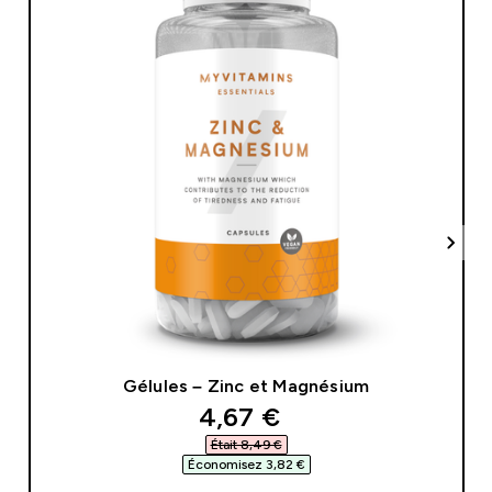
Gélules – Zinc et Magnésium
discounted price
4,67 €‎
Était 8,49 €‎
Économisez 3,82 €‎