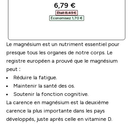
discounted price
6,79 €‎
Était 8,49 €‎
Économisez 1,70 €‎
APERÇU RAPIDE
Le magnésium est un nutriment essentiel pour
presque tous les organes de notre corps. Le
registre européen a prouvé que le magnésium
peut :
Réduire la fatigue.
Maintenir la santé des os.
Soutenir la fonction cognitive.
La carence en magnésium est la deuxième
carence la plus importante dans les pays
développés, juste après celle en vitamine D.