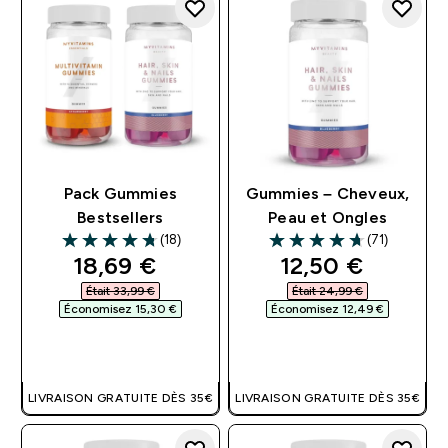
Pack Gummies
Gummies – Cheveux,
Bestsellers
Peau et Ongles
(18)
(71)
4.72 out of 5 stars
4.66 out of 5 stars
discounted price
discounted pri
18,69 €‎
12,50 €‎
Était 33,99 €‎
Était 24,99 €‎
Économisez 15,30 €‎
Économisez 12,49 €‎
APERÇU RAPIDE
APERÇU RAPIDE
LIVRAISON GRATUITE DÈS 35€
LIVRAISON GRATUITE DÈS 35€