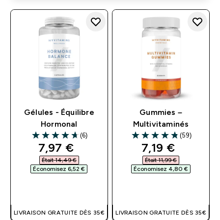
Gélules - Équilibre
Gummies –
Hormonal
Multivitaminés
(6)
(59)
4.67 out of 5 stars
4.81 out of 5 stars
discounted price
discounted pri
7,97 €‎
7,19 €‎
Était 14,49 €‎
Était 11,99 €‎
Économisez 6,52 €‎
Économisez 4,80 €‎
APERÇU RAPIDE
APERÇU RAPIDE
LIVRAISON GRATUITE DÈS 35€
LIVRAISON GRATUITE DÈS 35€