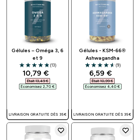
Gélules – Oméga 3, 6
Gélules - KSM-66®
et 9
Ashwagandha
(13)
(9)
4.85 out of 5 stars
4.56 out of 5 stars
discounted price
discounted pri
10,79 €‎
6,59 €‎
Était 13,49 €‎
Était 10,99 €‎
Économisez 2,70 €‎
Économisez 4,40 €‎
APERÇU RAPIDE
APERÇU RAPIDE
LIVRAISON GRATUITE DÈS 35€
LIVRAISON GRATUITE DÈS 35€