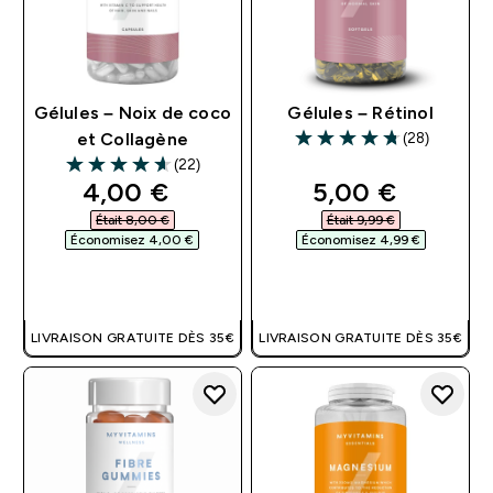
Gélules – Noix de coco
Gélules – Rétinol
(28)
et Collagène
4.75 out of 5 stars
(22)
4.64 out of 5 stars
discounted price
discounted pri
4,00 €‎
5,00 €‎
Était 8,00 €‎
Était 9,99 €‎
Économisez 4,00 €‎
Économisez 4,99 €‎
APERÇU RAPIDE
APERÇU RAPIDE
LIVRAISON GRATUITE DÈS 35€
LIVRAISON GRATUITE DÈS 35€