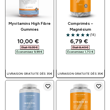
Myvitamins High Fibre
Comprimés –
Gummies
Magnésium
(14)
4.93 out of 5 stars
discounted price
discounted pri
10,00 €‎
6,79 €‎
Était 19,99 €‎
Était 8,49 €‎
Économisez 9,99 €‎
Économisez 1,70 €‎
APERÇU RAPIDE
APERÇU RAPIDE
LIVRAISON GRATUITE DÈS 35€
LIVRAISON GRATUITE DÈS 35€