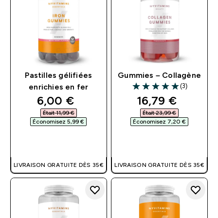
Pastilles gélifiées
Gummies – Collagène
(3)
enrichies en fer
5 out of 5 stars
discounted price
discounted pri
6,00 €‎
16,79 €‎
Était 11,99 €‎
Était 23,99 €‎
Économisez 5,99 €‎
Économisez 7,20 €‎
APERÇU RAPIDE
APERÇU RAPIDE
LIVRAISON GRATUITE DÈS 35€
LIVRAISON GRATUITE DÈS 35€