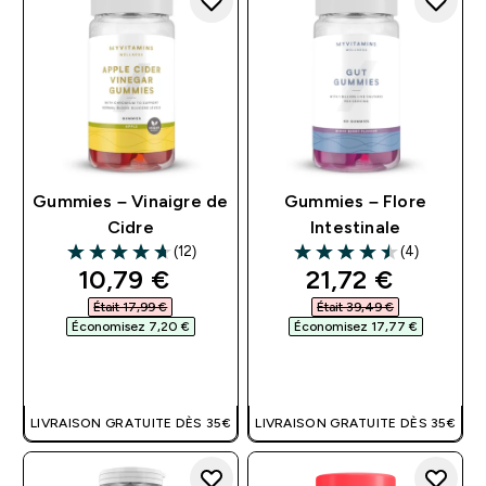
Gummies – Vinaigre de
Gummies – Flore
Cidre
Intestinale
(12)
(4)
4.67 out of 5 stars
4.5 out of 5 stars
discounted price
discounted pri
10,79 €‎
21,72 €‎
Était 17,99 €‎
Était 39,49 €‎
Économisez 7,20 €‎
Économisez 17,77 €‎
APERÇU RAPIDE
APERÇU RAPIDE
LIVRAISON GRATUITE DÈS 35€
LIVRAISON GRATUITE DÈS 35€