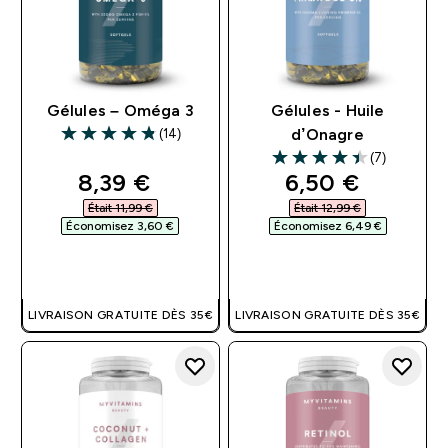
Gélules – Oméga 3
Gélules - Huile
(14)
d’Onagre
4.79 out of 5 stars
(7)
4.43 out of 5 stars
discounted price
discounted pri
8,39 €‎
6,50 €‎
Était 11,99 €‎
Était 12,99 €‎
Économisez 3,60 €‎
Économisez 6,49 €‎
APERÇU RAPIDE
APERÇU RAPIDE
LIVRAISON GRATUITE DÈS 35€
LIVRAISON GRATUITE DÈS 35€