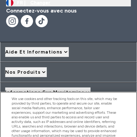
FR |
Changer
Connectez-vous avec nous
Aide Et Informations
Nos Produits
Informations Sur Myvitamins
We use cookies and other tracking tools on this site, which may be
provided by third parties, to operate and secure our site, enable
social media features, enhance performance, tailor user
Offres Et Réductions
experiences, support our marketing and advertising efforts. These
also enable us and third parties to access and record user and
activity data, such as IP addresses and online identifiers, referring
URLs, searches and interactions, browser and device details, and
other usage information, which may be used to provide enhanced
2026 THG Nutrition Limited (FRN: 1022962), trading as
functionality and personalized experiences, analyze and improve