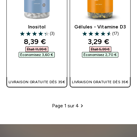
Inositol
Gélules - Vitamine D3
(3)
(17)
4.33 out of 5 stars
4.59 out of 5 stars
discounted price
discounted pri
8,39 €‎
3,29 €‎
Était 11,99 €‎
Était 5,99 €‎
Économisez 3,60 €‎
Économisez 2,70 €‎
APERÇU RAPIDE
APERÇU RAPIDE
LIVRAISON GRATUITE DÈS 35€
LIVRAISON GRATUITE DÈS 35€
Page 1 sur 4
Pagination