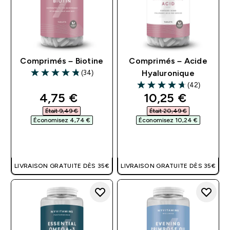
Comprimés – Biotine
Comprimés – Acide
(34)
Hyaluronique
4.82 out of 5 stars
(42)
4.67 out of 5 stars
discounted price
discounted pri
4,75 €‎
10,25 €‎
Était 9,49 €‎
Était 20,49 €‎
Économisez 4,74 €‎
Économisez 10,24 €‎
APERÇU RAPIDE
APERÇU RAPIDE
LIVRAISON GRATUITE DÈS 35€
LIVRAISON GRATUITE DÈS 35€