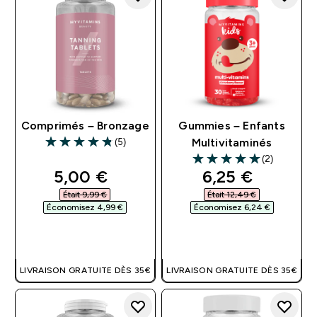
Comprimés – Bronzage
Gummies – Enfants
(5)
Multivitaminés
4.8 out of 5 stars
(2)
5 out of 5 stars
discounted price
discounted pri
5,00 €‎
6,25 €‎
Était 9,99 €‎
Était 12,49 €‎
Économisez 4,99 €‎
Économisez 6,24 €‎
APERÇU RAPIDE
APERÇU RAPIDE
LIVRAISON GRATUITE DÈS 35€
LIVRAISON GRATUITE DÈS 35€