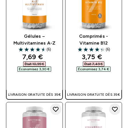
Gélules –
Comprimés -
Multivitamines A-Z
Vitamine B12
(6)
(6)
4.5 out of 5 stars
4.33 out of 5 stars
discounted price
discounted pri
7,69 €‎
3,75 €‎
Était 10,99 €‎
Était 7,49 €‎
Économisez 3,30 €‎
Économisez 3,74 €‎
APERÇU RAPIDE
APERÇU RAPIDE
LIVRAISON GRATUITE DÈS 35€
LIVRAISON GRATUITE DÈS 35€