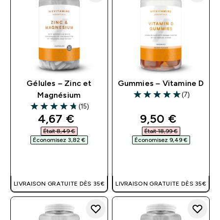
Gélules – Zinc et
Gummies – Vitamine D
(7)
Magnésium
5 out of 5 stars
(15)
4.73 out of 5 stars
discounted price
discounted pri
4,67 €‎
9,50 €‎
Était 8,49 €‎
Était 18,99 €‎
Économisez 3,82 €‎
Économisez 9,49 €‎
APERÇU RAPIDE
APERÇU RAPIDE
LIVRAISON GRATUITE DÈS 35€
LIVRAISON GRATUITE DÈS 35€