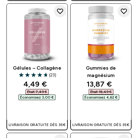
Gélules – Collagène
Gummies de
(23)
magnésium
4.7 out of 5 stars
discounted price
discounted pri
4,49 €‎
13,87 €‎
Était 7,49 €‎
Était 18,49 €‎
Économisez 3,00 €‎
Économisez 4,62 €‎
APERÇU RAPIDE
APERÇU RAPIDE
LIVRAISON GRATUITE DÈS 35€
LIVRAISON GRATUITE DÈS 35€