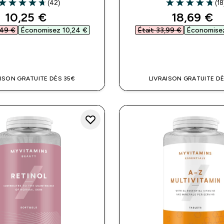
(42)
(18
4.67 out of 5 stars
4.72 out of 5 st
discounted price
discounte
10,25 €‎
18,69 €‎
49 €‎
Économisez 10,24 €‎
Était 33,99 €‎
Économisez
APERÇU RAPIDE
APERÇU RAPI
AISON GRATUITE DÈS 35€
LIVRAISON GRATUITE DÈ