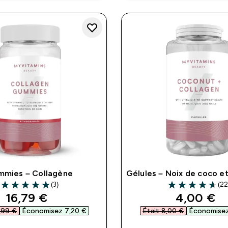
mies – Collagène
Gélules – Noix de coco e
(3)
(22
5 out of 5 stars
4.64 out of 5 st
discounted price
discounte
16,79 €‎
4,00 €‎
,99 €‎
Économisez 7,20 €‎
Était 8,00 €‎
Économisez