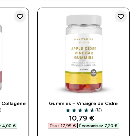
t Collagène
Gummies – Vinaigre de Cidre
)
(12)
ars
4.67 out of 5 stars
d price
discounted price
10,79 €‎
 4,00 €‎
Était 17,99 €‎
Économisez 7,20 €‎