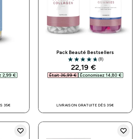
a
Pack Beauté Bestsellers
)
(8)
ars
4.75 out of 5 stars
ed price
discounted price
22,19 €‎
 2,99 €‎
Était 36,99 €‎
Économisez 14,80 €‎
DE
APERÇU RAPIDE
S 35€
LIVRAISON GRATUITE DÈS 35€