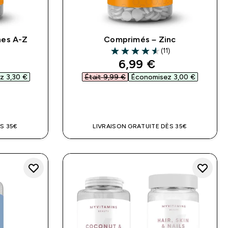
nes A-Z
Comprimés – Zinc
(11)
rs
4.55 out of 5 stars
ed price
discounted price
6,99 €‎
 3,30 €‎
Était 9,99 €‎
Économisez 3,00 €‎
DE
APERÇU RAPIDE
S 35€
LIVRAISON GRATUITE DÈS 35€