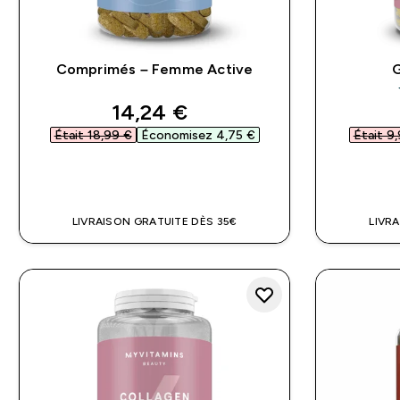
Comprimés – Femme Active
G
discounted price
14,24 €‎
Était 18,99 €‎
Économisez 4,75 €‎
Était 9,
APERÇU RAPIDE
LIVRAISON GRATUITE DÈS 35€
LIVR