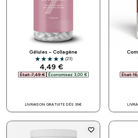
Gélules – Collagène
Comp
(23)
4.7 out of 5 stars
discounted price
4,49 €‎
Était 7,49 €‎
Économisez 3,00 €‎
Était 16
APERÇU RAPIDE
LIVRAISON GRATUITE DÈS 35€
LIVR