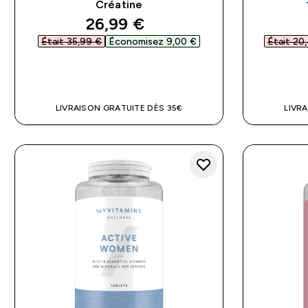
Créatine
discounted price
26,99 €‎
Était 35,99 €‎
Économisez 9,00 €‎
Était 20,
APERÇU RAPIDE
LIVRAISON GRATUITE DÈS 35€
LIVR