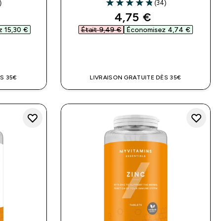
)
(34)
ars
4.82 out of 5 stars
d price
discounted price
4,75 €‎
 15,30 €‎
Était 9,49 €‎
Économisez 4,74 €‎
DE
APERÇU RAPIDE
S 35€
LIVRAISON GRATUITE DÈS 35€