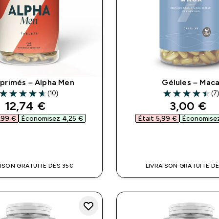
rimés – Alpha Men
Gélules – Mac
(10)
(7
4.6 out of 5 stars
4.43 out of 5 st
discounted price
discount
12,74 €‎
3,00 €‎
,99 €‎
Économisez 4,25 €‎
Était 5,99 €‎
Économisez
APERÇU RAPIDE
APERÇU RAPI
AISON GRATUITE DÈS 35€
LIVRAISON GRATUITE DÈ