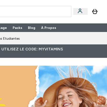
kage
Packs
Blog
À Propos
Enter Packs submenu
⌄
s Etudiantes
 UTILISEZ LE CODE: MYVITAMINS