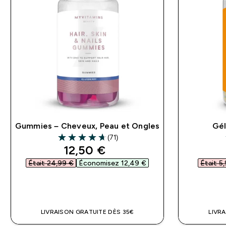
Gummies – Cheveux, Peau et Ongles
Gél
(71)
4.66 out of 5 stars
discounted price
12,50 €‎
Était 24,99 €‎
Économisez 12,49 €‎
Était 5,
APERÇU RAPIDE
LIVRAISON GRATUITE DÈS 35€
LIVR