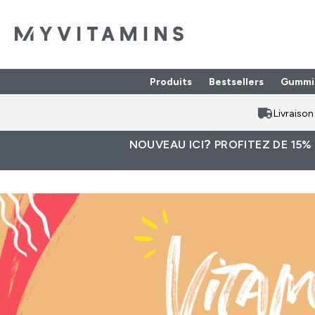
Produits
Bestsellers
Gummi
Enter Produits submenu
⌄
Livraiso
NOUVEAU ICI? PROFITEZ DE 15%