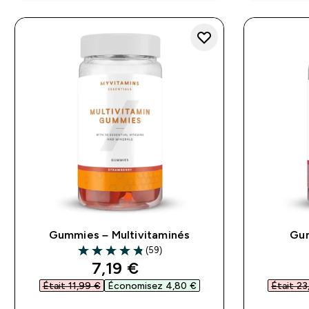
Gummies – Multivitaminés
Gum
(59)
4.81 out of 5 stars
discounted price
7,19 €‎
Était 11,99 €‎
Économisez 4,80 €‎
Était 23