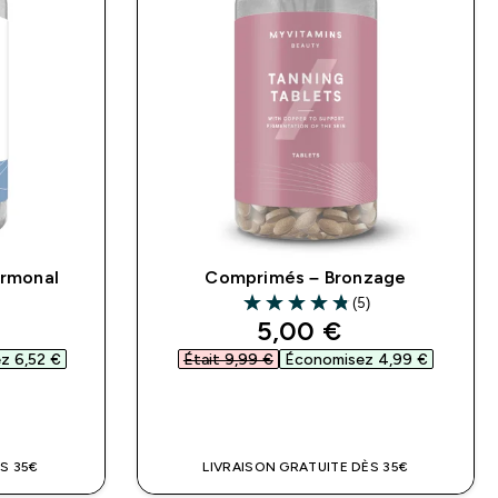
ormonal
Comprimés – Bronzage
(5)
ars
4.8 out of 5 stars
ed price
discounted price
5,00 €‎
 6,52 €‎
Était 9,99 €‎
Économisez 4,99 €‎
DE
APERÇU RAPIDE
S 35€
LIVRAISON GRATUITE DÈS 35€