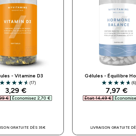
ules - Vitamine D3
Gélules - Équilibre H
(17)
(6)
4.59 out of 5 stars
4.67 out of 5 st
discounted price
discount
3,29 €‎
7,97 €‎
99 €‎
Économisez 2,70 €‎
Était 14,49 €‎
Économisez
APERÇU RAPIDE
APERÇU RAPI
AISON GRATUITE DÈS 35€
LIVRAISON GRATUITE DÈ