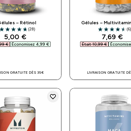
élules – Rétinol
Gélules – Multivitami
(28)
(6)
4.75 out of 5 stars
4.5 out of 5 sta
discounted price
discount
5,00 €‎
7,69 €‎
99 €‎
Économisez 4,99 €‎
Était 10,99 €‎
Économisez
APERÇU RAPIDE
APERÇU RAPI
AISON GRATUITE DÈS 35€
LIVRAISON GRATUITE DÈ