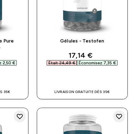
e Pure
Gélules - Testofen
)
rs
ed price
discounted price
17,14 €‎
 2,50 €‎
Était 24,49 €‎
Économisez 7,35 €‎
DE
APERÇU RAPIDE
S 35€
LIVRAISON GRATUITE DÈS 35€