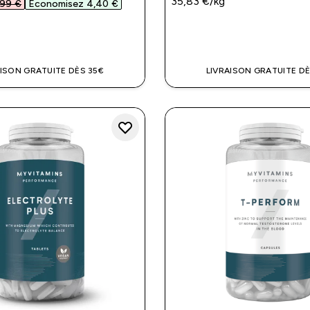
35,83 €‎/kg
,99 €‎
Économisez 4,40 €‎
APERÇU RAPIDE
APERÇU RAPI
AISON GRATUITE DÈS 35€
LIVRAISON GRATUITE DÈ