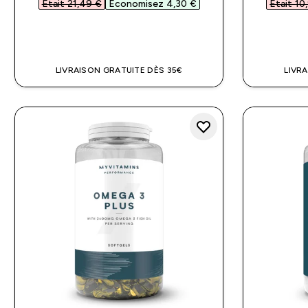
Était 21,49 €‎
Économisez 4,30 €‎
Était 10
APERÇU RAPIDE
LIVRAISON GRATUITE DÈS 35€
LIVR