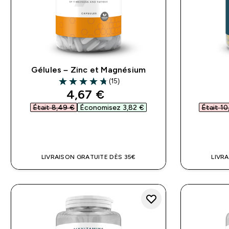
Gélules – Zinc et Magnésium
(15)
4.73 out of 5 stars
discounted price
4,67 €‎
Était 8,49 €‎
Économisez 3,82 €‎
Était 10
APERÇU RAPIDE
LIVRAISON GRATUITE DÈS 35€
LIVR