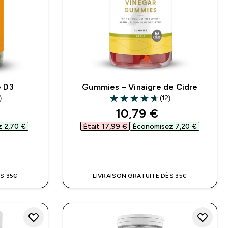
e D3
Gummies – Vinaigre de Cidre
)
(12)
ars
4.67 out of 5 stars
ed price
discounted price
10,79 €‎
 2,70 €‎
Était 17,99 €‎
Économisez 7,20 €‎
DE
APERÇU RAPIDE
S 35€
LIVRAISON GRATUITE DÈS 35€