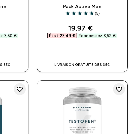
orm
Pack Active Men
(5)
4.8 out of 5 stars
d price
discounted price
19,97 €‎
 7,50 €‎
Était 23,49 €‎
Économisez 3,52 €‎
DE
APERÇU RAPIDE
S 35€
LIVRAISON GRATUITE DÈS 35€