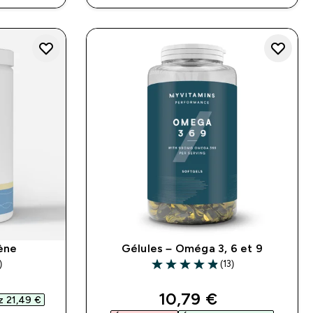
ène
Gélules – Oméga 3, 6 et 9
)
(13)
rs
4.85 out of 5 stars
d price
discounted price
10,79 €‎
 21,49 €‎