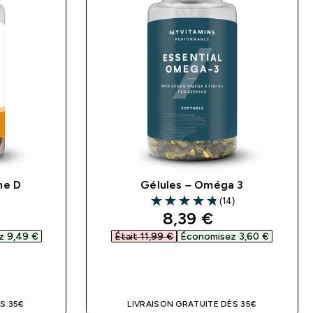
ne D
Gélules – Oméga 3
)
(14)
4.79 out of 5 stars
ed price
discounted price
8,39 €‎
 9,49 €‎
Était 11,99 €‎
Économisez 3,60 €‎
DE
APERÇU RAPIDE
S 35€
LIVRAISON GRATUITE DÈS 35€