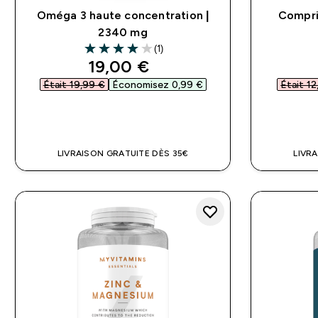
Oméga 3 haute concentration |
Compri
2340 mg
(1)
4 out of 5 stars
discounted price
19,00 €‎
Était 19,99 €‎
Économisez 0,99 €‎
Était 12
APERÇU RAPIDE
LIVRAISON GRATUITE DÈS 35€
LIVR