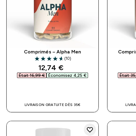
Comprimés – Alpha Men
Compri
(10)
4.6 out of 5 stars
discounted price
12,74 €‎
Était 16,99 €‎
Économisez 4,25 €‎
Était 35
APERÇU RAPIDE
LIVRAISON GRATUITE DÈS 35€
LIVR