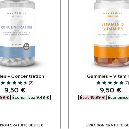
les – Concentration
Gummies – Vitami
(2)
(7
4.5 out of 5 stars
5 out of 5 stars
discounted price
discount
9,50 €‎
9,50 €‎
,99 €‎
Économisez 9,49 €‎
Était 18,99 €‎
Économisez
APERÇU RAPIDE
APERÇU RAPI
AISON GRATUITE DÈS 35€
LIVRAISON GRATUITE DÈ