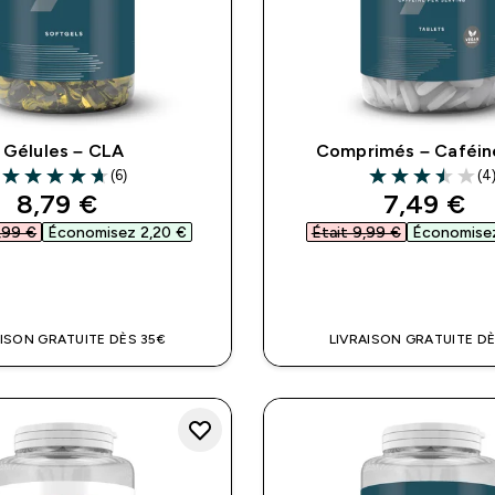
Gélules – CLA
Comprimés – Caféin
(6)
(4
4.67 out of 5 stars
3.5 out of 5 sta
discounted price
discount
8,79 €‎
7,49 €‎
,99 €‎
Économisez 2,20 €‎
Était 9,99 €‎
Économisez
APERÇU RAPIDE
APERÇU RAPI
AISON GRATUITE DÈS 35€
LIVRAISON GRATUITE DÈ