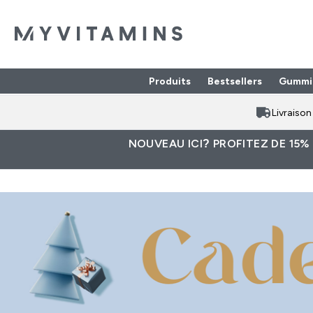
Produits
Bestsellers
Gummi
Enter Produits submenu
⌄
Livraiso
NOUVEAU ICI? PROFITEZ DE 15%