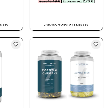
Était 13,49 €‎
Économisez 2,70 €‎
DE
APERÇU RAPIDE
S 35€
LIVRAISON GRATUITE DÈS 35€