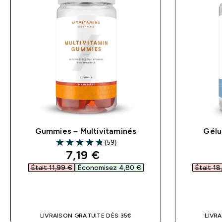
Gummies – Multivitaminés
Gélu
(59)
4.81 out of 5 stars
discounted price
7,19 €‎
Était 11,99 €‎
Économisez 4,80 €‎
Était 18
APERÇU RAPIDE
LIVRAISON GRATUITE DÈS 35€
LIVR