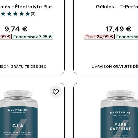
més - Électrolyte Plus
Gélules – T-Perf
(3)
5 out of 5 stars
discounted price
discounte
9,74 €‎
17,49 €‎
,99 €‎
Économisez 3,25 €‎
Était 24,99 €‎
Économisez
APERÇU RAPIDE
APERÇU RAPI
AISON GRATUITE DÈS 35€
LIVRAISON GRATUITE DÈ