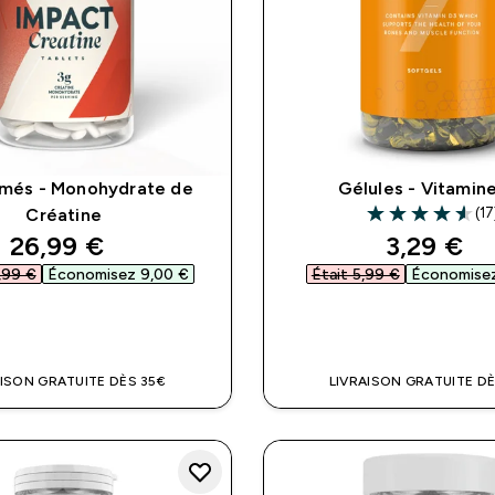
més - Monohydrate de
Gélules - Vitamin
(17
Créatine
4.59 out of 5 st
discounted price
discount
26,99 €‎
3,29 €‎
,99 €‎
Économisez 9,00 €‎
Était 5,99 €‎
Économisez
APERÇU RAPIDE
APERÇU RAPI
AISON GRATUITE DÈS 35€
LIVRAISON GRATUITE DÈ