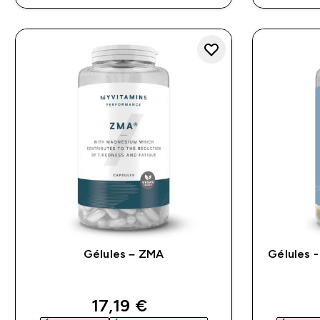
Gélules – ZMA
Gélules 
discounted price
17,19 €‎