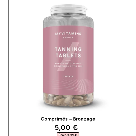
Comprimés – Bronzage
discounted price
5,00 €‎
Était 9,99 €‎