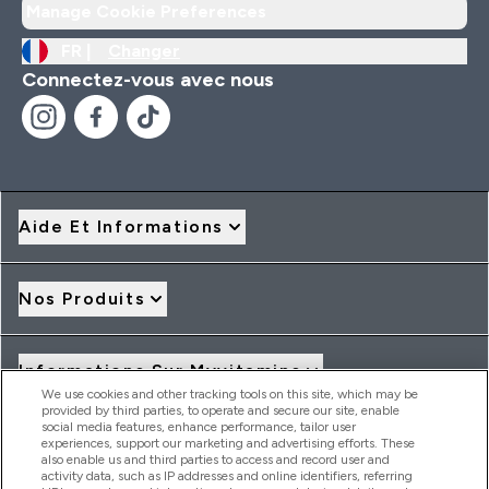
Manage Cookie Preferences
FR |
Changer
Connectez-vous avec nous
Aide Et Informations
Nos Produits
Informations Sur Myvitamins
We use cookies and other tracking tools on this site, which may be
provided by third parties, to operate and secure our site, enable
social media features, enhance performance, tailor user
Offres Et Réductions
experiences, support our marketing and advertising efforts. These
also enable us and third parties to access and record user and
activity data, such as IP addresses and online identifiers, referring