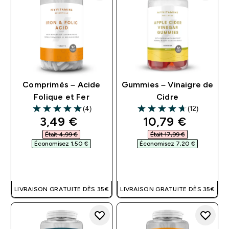
Comprimés – Acide
Gummies – Vinaigre de
Folique et Fer
Cidre
(4)
(12)
5 out of 5 stars
4.67 out of 5 stars
discounted price
discounted pri
3,49 €‎
10,79 €‎
Était 4,99 €‎
Était 17,99 €‎
Économisez 1,50 €‎
Économisez 7,20 €‎
APERÇU RAPIDE
APERÇU RAPIDE
LIVRAISON GRATUITE DÈS 35€
LIVRAISON GRATUITE DÈS 35€