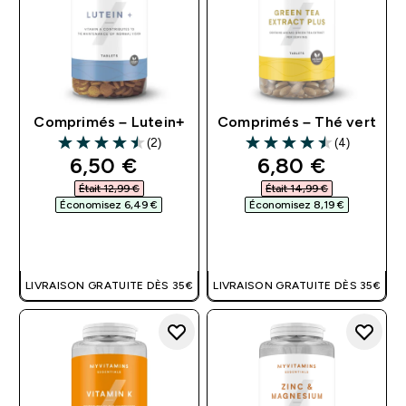
Comprimés – Lutein+
Comprimés – Thé vert
(2)
(4)
4.5 out of 5 stars
4.5 out of 5 stars
discounted price
discounted pri
6,50 €‎
6,80 €‎
Était 12,99 €‎
Était 14,99 €‎
Économisez 6,49 €‎
Économisez 8,19 €‎
APERÇU RAPIDE
APERÇU RAPIDE
LIVRAISON GRATUITE DÈS 35€
LIVRAISON GRATUITE DÈS 35€