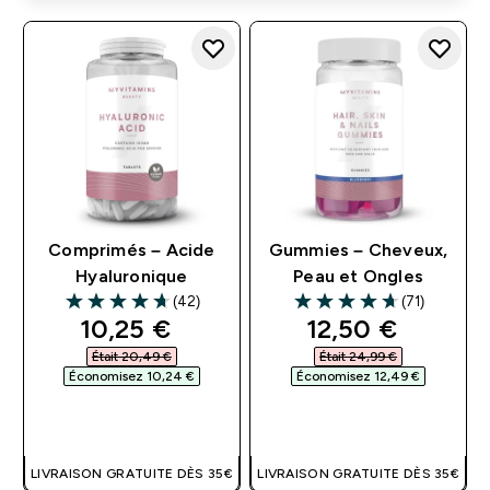
Comprimés – Acide
Gummies – Cheveux,
Hyaluronique
Peau et Ongles
(42)
(71)
4.67 out of 5 stars
4.66 out of 5 stars
discounted price
discounted pri
10,25 €‎
12,50 €‎
Était 20,49 €‎
Était 24,99 €‎
Économisez 10,24 €‎
Économisez 12,49 €‎
APERÇU RAPIDE
APERÇU RAPIDE
LIVRAISON GRATUITE DÈS 35€
LIVRAISON GRATUITE DÈS 35€