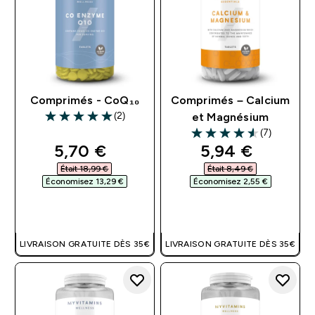
Comprimés - CoQ₁₀
Comprimés – Calcium
(2)
et Magnésium
5 out of 5 stars
(7)
4.57 out of 5 stars
discounted price
discounted pri
5,70 €‎
5,94 €‎
Était 18,99 €‎
Était 8,49 €‎
Économisez 13,29 €‎
Économisez 2,55 €‎
APERÇU RAPIDE
APERÇU RAPIDE
LIVRAISON GRATUITE DÈS 35€
LIVRAISON GRATUITE DÈS 35€