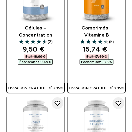
Gélules –
Comprimés -
Concentration
Vitamine B
(2)
(5)
4.5 out of 5 stars
4.4 out of 5 stars
discounted price
discounted pri
9,50 €‎
15,74 €‎
Était 18,99 €‎
Était 17,49 €‎
Économisez 9,49 €‎
Économisez 1,75 €‎
APERÇU RAPIDE
APERÇU RAPIDE
LIVRAISON GRATUITE DÈS 35€
LIVRAISON GRATUITE DÈS 35€