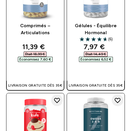
Comprimés –
Gélules - Équilibre
Articulations
Hormonal
(6)
4.67 out of 5 stars
discounted price
discounted pri
11,39 €‎
7,97 €‎
Était 18,99 €‎
Était 14,49 €‎
Économisez 7,60 €‎
Économisez 6,52 €‎
APERÇU RAPIDE
APERÇU RAPIDE
LIVRAISON GRATUITE DÈS 35€
LIVRAISON GRATUITE DÈS 35€