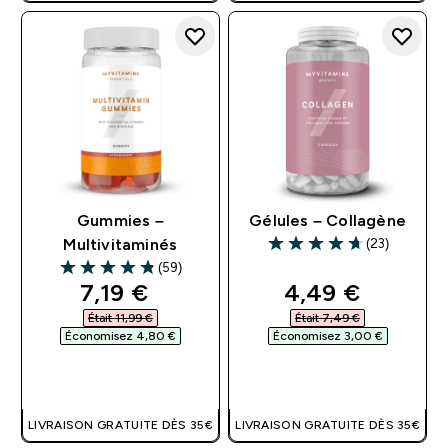
Gummies –
Gélules – Collagène
(23)
Multivitaminés
4.7 out of 5 stars
(59)
4.81 out of 5 stars
discounted price
discounted pri
7,19 €‎
4,49 €‎
Était 11,99 €‎
Était 7,49 €‎
Économisez 4,80 €‎
Économisez 3,00 €‎
APERÇU RAPIDE
APERÇU RAPIDE
LIVRAISON GRATUITE DÈS 35€
LIVRAISON GRATUITE DÈS 35€