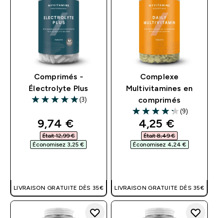
Comprimés -
Complexe
Électrolyte Plus
Multivitamines en
(3)
comprimés
5 out of 5 stars
(9)
4.22 out of 5 stars
discounted price
discounted pri
9,74 €‎
4,25 €‎
Était 12,99 €‎
Était 8,49 €‎
Économisez 3,25 €‎
Économisez 4,24 €‎
APERÇU RAPIDE
APERÇU RAPIDE
LIVRAISON GRATUITE DÈS 35€
LIVRAISON GRATUITE DÈS 35€