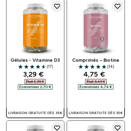
Gélules - Vitamine D3
Comprimés – Biotine
(17)
(34)
4.59 out of 5 stars
4.82 out of 5 stars
discounted price
discounted pri
3,29 €‎
4,75 €‎
Était 5,99 €‎
Était 9,49 €‎
Économisez 2,70 €‎
Économisez 4,74 €‎
APERÇU RAPIDE
APERÇU RAPIDE
LIVRAISON GRATUITE DÈS 35€
LIVRAISON GRATUITE DÈS 35€