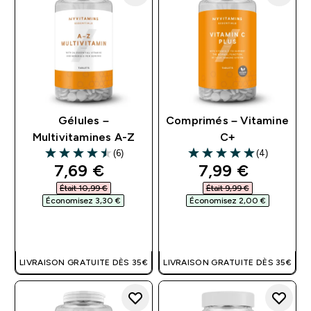
Gélules –
Comprimés – Vitamine
Multivitamines A-Z
C+
(6)
(4)
4.5 out of 5 stars
5 out of 5 stars
discounted price
discounted pri
7,69 €‎
7,99 €‎
Était 10,99 €‎
Était 9,99 €‎
Économisez 3,30 €‎
Économisez 2,00 €‎
APERÇU RAPIDE
APERÇU RAPIDE
LIVRAISON GRATUITE DÈS 35€
LIVRAISON GRATUITE DÈS 35€