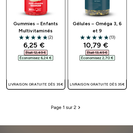
Gummies – Enfants
Gélules – Oméga 3, 6
Multivitaminés
et 9
(2)
(13)
5 out of 5 stars
4.85 out of 5 stars
discounted price
discounted pri
6,25 €‎
10,79 €‎
Était 12,49 €‎
Était 13,49 €‎
Économisez 6,24 €‎
Économisez 2,70 €‎
APERÇU RAPIDE
APERÇU RAPIDE
LIVRAISON GRATUITE DÈS 35€
LIVRAISON GRATUITE DÈS 35€
Page 1 sur 2
Pagination