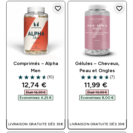
Comprimés – Alpha
Gélules – Cheveux,
Men
Peau et Ongles
(10)
(7)
4.6 out of 5 stars
4.71 out of 5 stars
discounted price
discounted pri
12,74 €‎
11,99 €‎
Était 16,99 €‎
Était 19,99 €‎
Économisez 4,25 €‎
Économisez 8,00 €‎
APERÇU RAPIDE
APERÇU RAPIDE
LIVRAISON GRATUITE DÈS 35€
LIVRAISON GRATUITE DÈS 35€