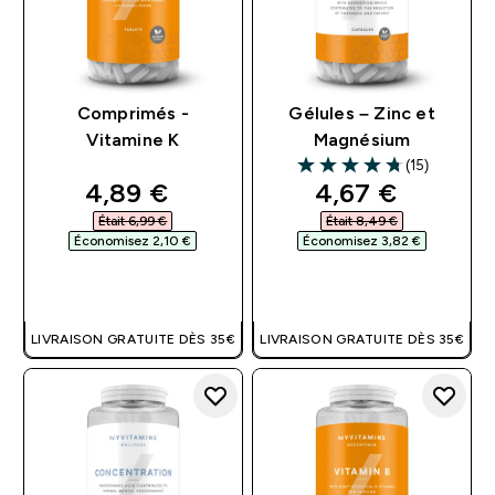
Comprimés -
Gélules – Zinc et
Vitamine K
Magnésium
(15)
4.73 out of 5 stars
discounted price
discounted pri
4,89 €‎
4,67 €‎
Était 6,99 €‎
Était 8,49 €‎
Économisez 2,10 €‎
Économisez 3,82 €‎
APERÇU RAPIDE
APERÇU RAPIDE
LIVRAISON GRATUITE DÈS 35€
LIVRAISON GRATUITE DÈS 35€