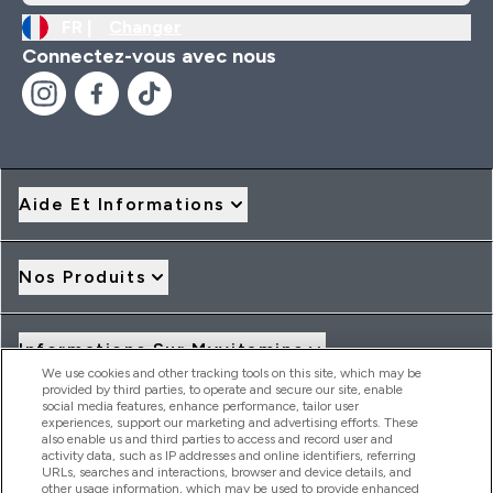
FR |
Changer
Connectez-vous avec nous
Aide Et Informations
Nos Produits
Informations Sur Myvitamins
We use cookies and other tracking tools on this site, which may be
provided by third parties, to operate and secure our site, enable
social media features, enhance performance, tailor user
Offres Et Réductions
experiences, support our marketing and advertising efforts. These
also enable us and third parties to access and record user and
activity data, such as IP addresses and online identifiers, referring
URLs, searches and interactions, browser and device details, and
other usage information, which may be used to provide enhanced