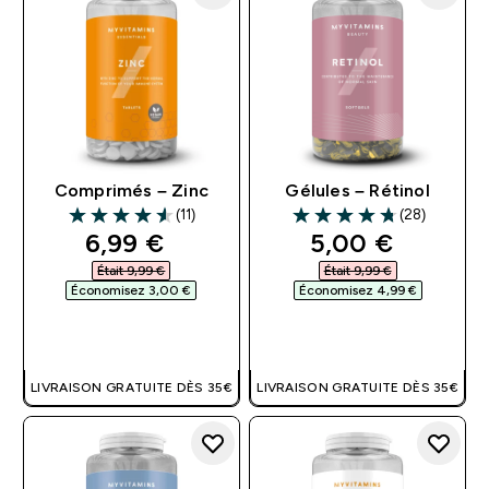
Comprimés – Zinc
Gélules – Rétinol
(11)
(28)
4.55 out of 5 stars
4.75 out of 5 stars
discounted price
discounted pri
6,99 €‎
5,00 €‎
Était 9,99 €‎
Était 9,99 €‎
Économisez 3,00 €‎
Économisez 4,99 €‎
APERÇU RAPIDE
APERÇU RAPIDE
LIVRAISON GRATUITE DÈS 35€
LIVRAISON GRATUITE DÈS 35€