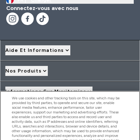
Connectez-vous avec nous
Aide Et Informations
Nos Produits
Informations Sur Myvitamins
We use cookies and other tracking tools on this site, which may be
provided by third parties, to operate and secure our site, enable
social media features, enhance performance, tailor user
Offres Et Réductions
experiences, support our marketing and advertising efforts. These
also enable us and third parties to access and record user and
activity data, such as IP addresses and online identifiers, referring
URLs, searches and interactions, browser and device details, and
other usage information, which may be used to provide enhanced
2026 THG Nutrition Limited (FRN: 1022962), trading as
functionality and personalized experiences, analyze and improve