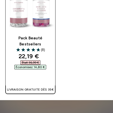
Pack Beauté
Bestsellers
(8)
4.75 out of 5 stars
discounted price
22,19 €‎
Était 36,99 €‎
Économisez 14,80 €‎
APERÇU RAPIDE
LIVRAISON GRATUITE DÈS 35€