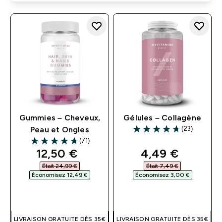
Gummies – Cheveux,
Gélules – Collagène
(23)
Peau et Ongles
4.7 out of 5 stars
(71)
4.66 out of 5 stars
discounted price
discounted pri
12,50 €‎
4,49 €‎
Était 24,99 €‎
Était 7,49 €‎
Économisez 12,49 €‎
Économisez 3,00 €‎
APERÇU RAPIDE
APERÇU RAPIDE
LIVRAISON GRATUITE DÈS 35€
LIVRAISON GRATUITE DÈS 35€