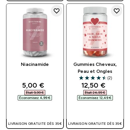
Niacinamide
Gummies Cheveux,
Peau et Ongles
(2)
4.5 out of 5 stars
discounted price
discounted pri
5,00 €‎
12,50 €‎
Était 9,99 €‎
Était 24,99 €‎
Économisez 4,99 €‎
Économisez 12,49 €‎
APERÇU RAPIDE
APERÇU RAPIDE
LIVRAISON GRATUITE DÈS 35€
LIVRAISON GRATUITE DÈS 35€