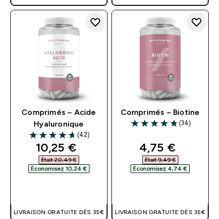
Comprimés – Acide
Comprimés – Biotine
(34)
Hyaluronique
4.82 out of 5 stars
(42)
4.67 out of 5 stars
discounted price
discounted pri
10,25 €‎
4,75 €‎
Était 20,49 €‎
Était 9,49 €‎
Économisez 10,24 €‎
Économisez 4,74 €‎
APERÇU RAPIDE
APERÇU RAPIDE
LIVRAISON GRATUITE DÈS 35€
LIVRAISON GRATUITE DÈS 35€