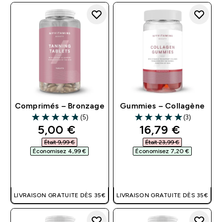
Comprimés – Bronzage
Gummies – Collagène
(5)
(3)
4.8 out of 5 stars
5 out of 5 stars
discounted price
discounted pri
5,00 €‎
16,79 €‎
Était 9,99 €‎
Était 23,99 €‎
Économisez 4,99 €‎
Économisez 7,20 €‎
APERÇU RAPIDE
APERÇU RAPIDE
LIVRAISON GRATUITE DÈS 35€
LIVRAISON GRATUITE DÈS 35€