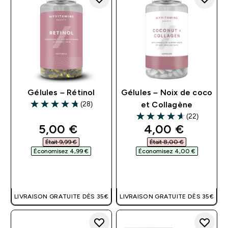
Gélules – Rétinol
Gélules – Noix de coco
(28)
et Collagène
4.75 out of 5 stars
(22)
4.64 out of 5 stars
discounted price
discounted pri
5,00 €‎
4,00 €‎
Était 9,99 €‎
Était 8,00 €‎
Économisez 4,99 €‎
Économisez 4,00 €‎
APERÇU RAPIDE
APERÇU RAPIDE
LIVRAISON GRATUITE DÈS 35€
LIVRAISON GRATUITE DÈS 35€