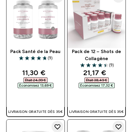
Pack Santé de la Peau
Pack de 12 – Shots de
(9)
Collagène
4.78 out of 5 stars
(9)
4.44 out of 5 stars
discounted price
discounted pri
11,30 €‎
21,17 €‎
Était 24,99 €‎
Était 38,49 €‎
Économisez 13,69 €‎
Économisez 17,32 €‎
APERÇU RAPIDE
APERÇU RAPIDE
LIVRAISON GRATUITE DÈS 35€
LIVRAISON GRATUITE DÈS 35€