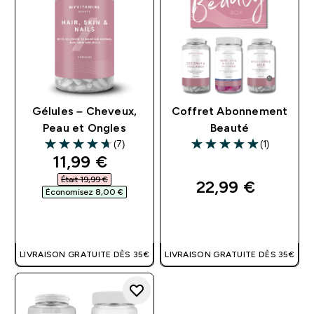
Gélules – Cheveux,
Coffret Abonnement
Peau et Ongles
Beauté
(7)
(1)
4.71 out of 5 stars
5 out of 5 stars
discounted price
11,99 €‎
Était 19,99 €‎
22,99 €‎
Économisez 8,00 €‎
APERÇU RAPIDE
APERÇU RAPIDE
LIVRAISON GRATUITE DÈS 35€
LIVRAISON GRATUITE DÈS 35€