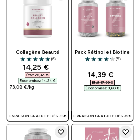
Collagène Beauté
Pack Rétinol et Biotine
(6)
(5)
5 out of 5 stars
4.2 out of 5 stars
discounted price
14,25 €‎
discounted pri
14,39 €‎
Était 28,49 €‎
Économisez 14,24 €‎
Était 17,99 €‎
73,08 €‎/kg
Économisez 3,60 €‎
APERÇU RAPIDE
APERÇU RAPIDE
LIVRAISON GRATUITE DÈS 35€
LIVRAISON GRATUITE DÈS 35€