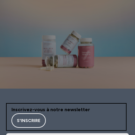
beaucoup mieux, plus en
forme, j'ai à nouveau env
faire des choses simples
nécessaires, non seulem
mes cheveux ne cassent 
mais ils ont pris 3cm de
longueur! Quant à mon v
il est transformé! Un joli 
dès le réveil, une peau pl
rebondie, beaucoup moi
cernes sous les yeux et el
disparaissent très vite d
matinée, c'est à nouveau
plaisir de me maquiller!! 
continue bien sûr mes
vitamines et minéraux et 
suis certaine qu'il y aura
Inscrivez-vous à notre newsletter
encore du positif d'ici 1 
S'INSCRIRE
Alors à bientôt pour un 
avis! Et merci à MYVITA
pour la qualité de leurs