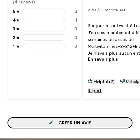
(4 reviews)
21/01/22 par MYRIAM
5
★
3
5 stars rating 3 reviews
4
★
1
4 stars rating 1 reviews
Bonjour à toutes et à to
3
★
0
3 stars rating 0 reviews
J'en suis maintenant à 8
2
★
0
semaines de prises de
2 stars rating 0 reviews
1
★
0
Multivitamines+B+B12+Bi
1 stars rating 0 reviews
Je n'avais plus aucun ent
En savoir plus
toujours fatiguée, le vis
terne et très cerné, je pe
beaucoup mes cheveux et
etaient cassants en plus
Unhelp
Helpful (2)
ça mis bout à bout me
Report
démoralisait beaucoup! J
les 1er resultats positifs
15 jours de prises des
multivitamines sur mon t
et mes cheveux! Après 8
CRÉER UN AVIS
semaines c'est franchem
incroyable!! Je me sent