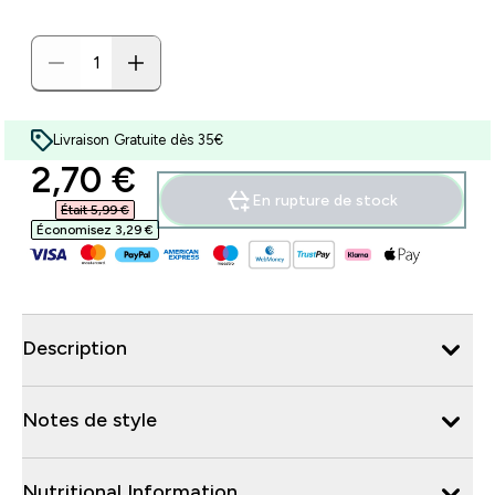
Livraison Gratuite dès 35€
discounted price
2,70 €‎
En rupture de stock
Était 5,99 €‎
Économisez 3,29 €‎
Description
Notes de style
Nutritional Information