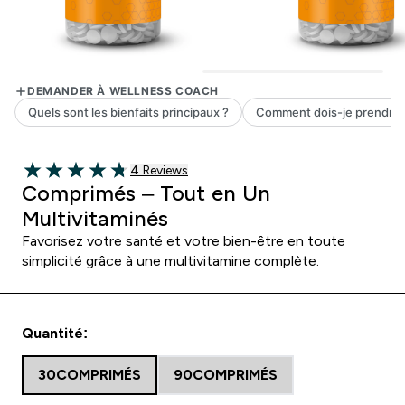
4 customer reviews
4 Reviews
4.75 out of 5 stars
Comprimés – Tout en Un
Multivitaminés
Favorisez votre santé et votre bien-être en toute
simplicité grâce à une multivitamine complète.
Quantité:
30COMPRIMÉS
90COMPRIMÉS