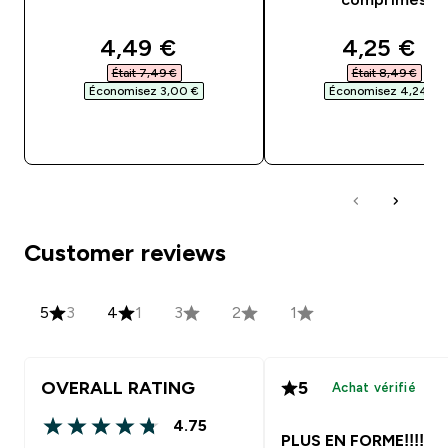
discounted price
discounte
4,49 €‎
4,25 €‎
Était 7,49 €‎
Était 8,49 €‎
Économisez 3,00 €‎
Économisez 4,24 €‎
APERÇU RAPIDE
APERÇU RAPID
Customer reviews
5
3
4
1
3
2
1
OVERALL RATING
5
Achat vérifié
4.75
4.75 out of 5 stars
PLUS EN FORME!!!!