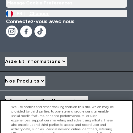
Manage Cookie Preferences
produits, on peut leurs fa
confiance!!!!
FR |
Changer
Connectez-vous avec nous
Aide Et Informations
Nos Produits
Informations Sur Myvitamins
We use cookies and other tracking tools on this site, which may be
provided by third parties, to operate and secure our site, enable
social media features, enhance performance, tailor user
Offres Et Réductions
experiences, support our marketing and advertising efforts. These
also enable us and third parties to access and record user and
activity data, such as IP addresses and online identifiers, referring