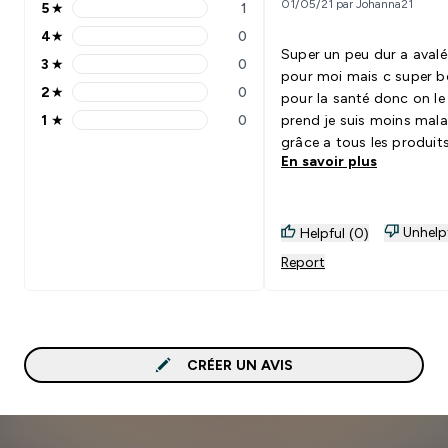
01/05/21 par Johanna21
5
★
1
5 stars rating 1 reviews
4
★
0
4 stars rating 0 reviews
Super un peu dur a avalé
3
★
0
3 stars rating 0 reviews
pour moi mais c super 
2
★
0
pour la santé donc on le
2 stars rating 0 reviews
1
★
0
prend je suis moins mal
1 stars rating 0 reviews
grâce a tous les produit
En savoir plus
chez vous entre la vitami
magnesium et la baie de
godgi je vois de l'amélio
dans mon état général. 
Unhelp
Helpful (0)
recommande à 100%
Report
CRÉER UN AVIS