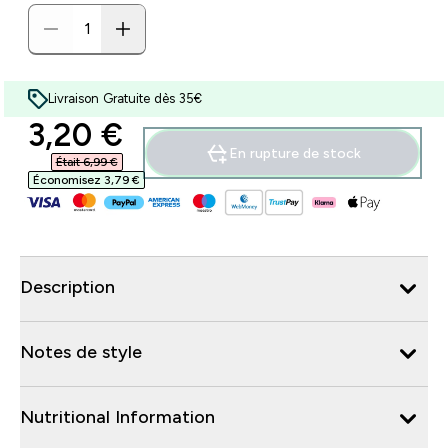
Livraison Gratuite dès 35€
discounted price
3,20 €‎
En rupture de stock
Était 6,99 €‎
Économisez 3,79 €‎
Description
Notes de style
Nutritional Information