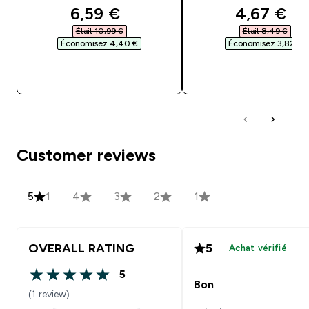
discounted price
discounte
6,59 €‎
4,67 €‎
Était 10,99 €‎
Était 8,49 €‎
Économisez 4,40 €‎
Économisez 3,82 €‎
APERÇU RAPIDE
APERÇU RAPID
Customer reviews
5
1
4
3
2
1
OVERALL RATING
5
Achat vérifié
5
5 out of 5 stars
Bon
(1 review)