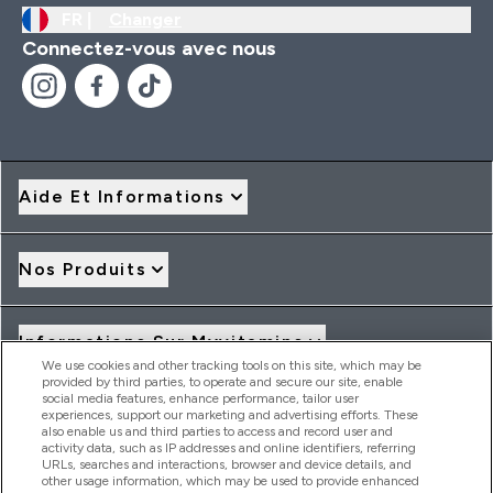
FR |
Changer
Connectez-vous avec nous
Aide Et Informations
Nos Produits
Informations Sur Myvitamins
We use cookies and other tracking tools on this site, which may be
provided by third parties, to operate and secure our site, enable
social media features, enhance performance, tailor user
Offres Et Réductions
experiences, support our marketing and advertising efforts. These
also enable us and third parties to access and record user and
activity data, such as IP addresses and online identifiers, referring
URLs, searches and interactions, browser and device details, and
other usage information, which may be used to provide enhanced