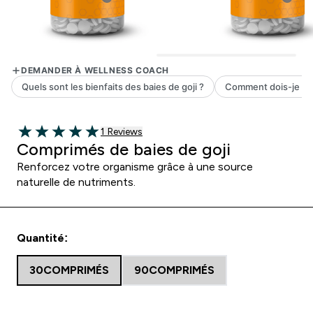
1 customer reviews
1 Reviews
5 out of 5 stars
Comprimés de baies de goji
Renforcez votre organisme grâce à une source
naturelle de nutriments.
Quantité:
30COMPRIMÉS
90COMPRIMÉS