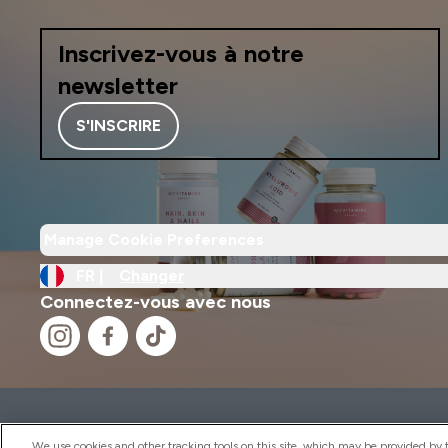
Inscrivez-vous à notre
newsletter
S'INSCRIRE
Manage Cookie Preferences
FR |
Changer
Connectez-vous avec nous
2026 THG Nutrition Limited (FRN: 1022962), trading as M
Representative of Frasers Group Financial Services Limite
We use cookies and other tracking tools on this site, which may be provided by th