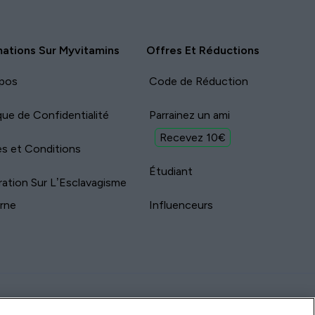
mations Sur Myvitamins
Offres Et Réductions
pos
Code de Réduction
ique de Confidentialité
Parrainez un ami
Recevez 10€
s et Conditions
Étudiant
ration Sur L’Esclavagisme
rne
Influenceurs