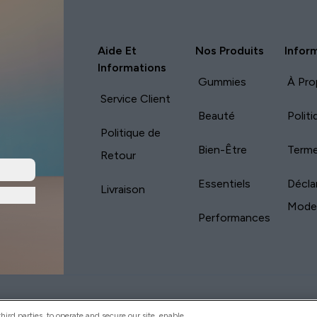
Aide Et
Nos Produits
Infor
Informations
Gummies
À Pro
Service Client
Beauté
Polit
Politique de
Bien-Être
Terme
Retour
Essentiels
Décla
Livraison
Mode
Performances
yVitamins.com is an Introducer Appointed
Pay with
d (FRN: 311908) who are authorised and regulated
ird parties, to operate and secure our site, enable