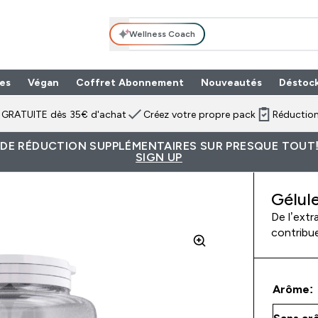
Wellness Coach
es
Végan
Coffret Abonnement
Nouveautés
Déstoc
n GRATUITE dès 35€ d'achat
Créez votre propre pack
Réduction
 DE RÉDUCTION SUPPLÉMENTAIRES SUR PRESQUE TOUT!
SIGN UP
Gélul
De l’extr
contribu
Arôme: