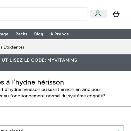
kage
Packs
Blog
À Propos
Enter Packs submenu
⌄
s Etudiantes
 UTILISEZ LE CODE: MYVITAMINS
es à l’hydne hérisson
ait d’hydne hérisson puissant enrichi en zinc pour
er au fonctionnement normal du système cognitif¹.