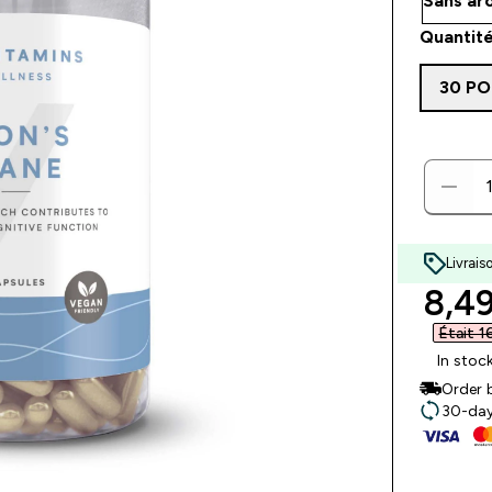
Quantité
30 P
Livrais
disc
8,49
Était 1
In stoc
Order 
30-day