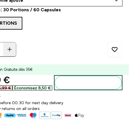
: 30 Portions / 60 Capsules
ORTIONS
on Gratuite dès 35€
ounted price
 €‎
Ajouter au panier
6,99 €‎
Économisez 8,50 €‎
k
before 00:30 for next day delivery
 returns on all orders