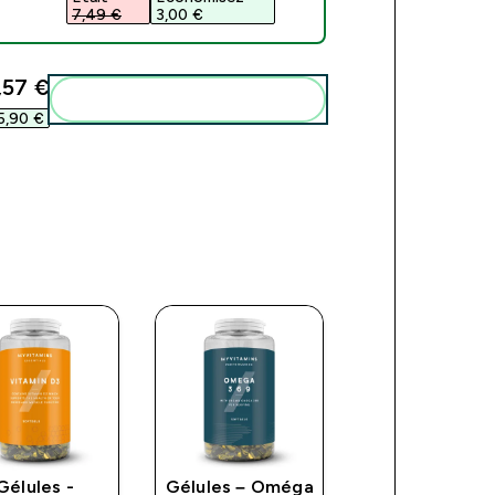
7,49 €‎
3,00 €‎
,57 €‎
Add these to your routine
5,90 €‎
Gélules -
Gélules – Oméga
Gélules – Om