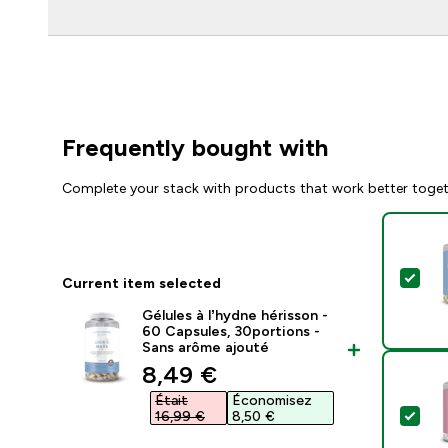
Frequently bought with
Complete your stack with products that work better toge
Sel
Current item selected
Gélules à l’hydne hérisson -
60 Capsules, 30portions -
Sans arôme ajouté
discounted price
8,49 €‎
Était
Économisez
Sel
16,99 €‎
8,50 €‎