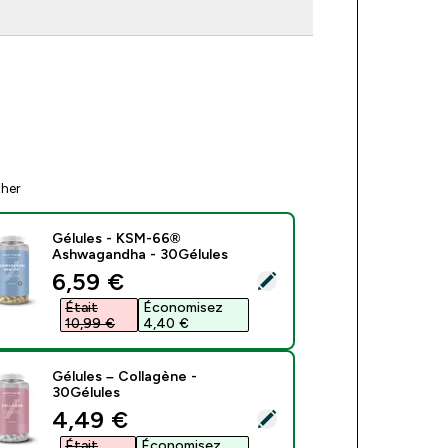
ther
Gélules - KSM-66®
Ashwagandha - 30Gélules
discounted price
6,59 €‎
ect this product - Gélules - KSM-66® Ashwagandha - 30Gélul
Était
Économisez
10,99 €‎
4,40 €‎
Gélules – Collagène -
30Gélules
discounted price
4,49 €‎
ect this product - Gélules – Collagène - 30Gélules
Était
Économisez