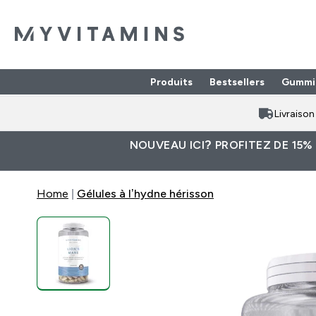
Produits
Bestsellers
Gummi
Enter Produits submenu
⌄
Livraiso
NOUVEAU ICI? PROFITEZ DE 15%
Home
Gélules à l’hydne hérisson