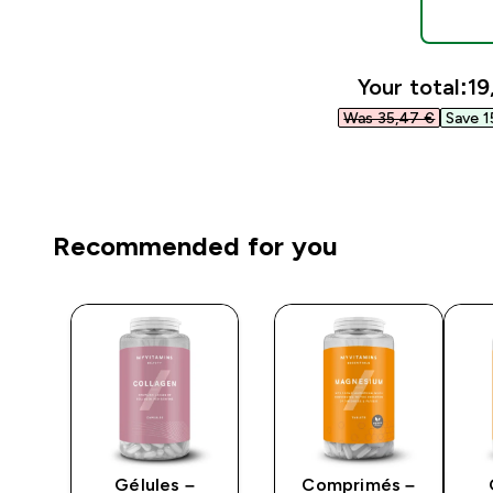
Your total:
19
Was 35,47 €‎
Save 1
Recommended for you
 et
Gélules –
Comprimés –