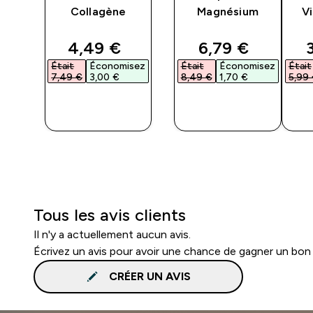
Collagène
Magnésium
V
ted price
discounted price
discounted pri
4,49 €‎
6,79 €‎
sez
Était
Économisez
Était
Économisez
Était
7,49 €‎
3,00 €‎
8,49 €‎
1,70 €‎
5,99 
APERÇU
APERÇU
RAPIDE
RAPIDE
Tous les avis clients
Il n'y a actuellement aucun avis.
Écrivez un avis pour avoir une chance de gagner un bon
CRÉER UN AVIS