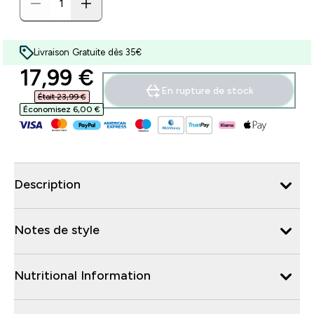
Livraison Gratuite dès 35€
discounted price
17,99 €‎
En rupture de stock
Était 23,99 €‎
Économisez 6,00 €‎
Description
Notes de style
Nutritional Information