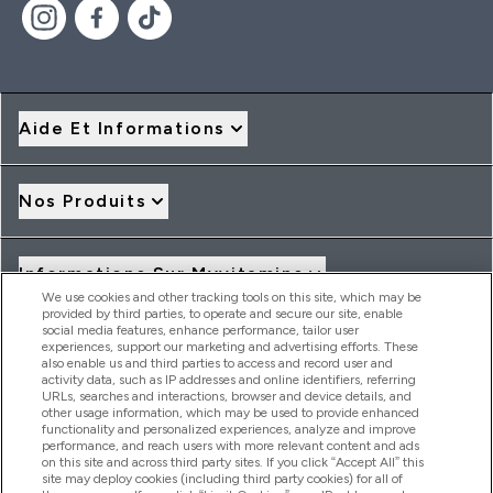
Aide Et Informations
Nos Produits
Informations Sur Myvitamins
We use cookies and other tracking tools on this site, which may be
provided by third parties, to operate and secure our site, enable
social media features, enhance performance, tailor user
Offres Et Réductions
experiences, support our marketing and advertising efforts. These
also enable us and third parties to access and record user and
activity data, such as IP addresses and online identifiers, referring
URLs, searches and interactions, browser and device details, and
other usage information, which may be used to provide enhanced
2026 THG Nutrition Limited (FRN: 1022962), trading as
functionality and personalized experiences, analyze and improve
MyVitamins.com is an Introducer Appointed Representative of
performance, and reach users with more relevant content and ads
Frasers Group Financial Services Limited (FRN: 311908) who are
on this site and across third party sites. If you click “Accept All” this
site may deploy cookies (including third party cookies) for all of
authorised and regulated by the Financial Conduct Authority as