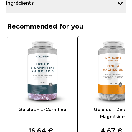
Ingrédients
Recommended for you
Gélules - L-Carnitine
Gélules – Zinc e
Magnésium
discounted price
discounte
16,64 €‎
4,67 €‎