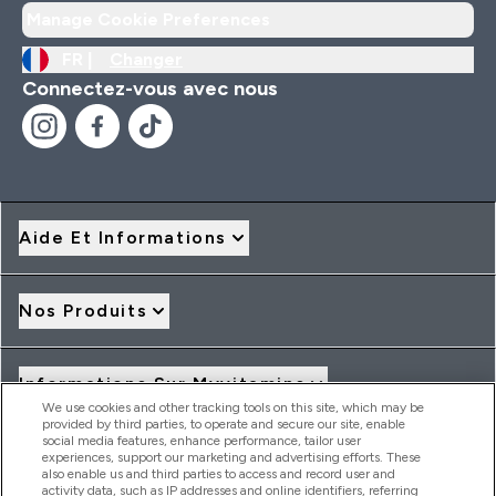
Manage Cookie Preferences
FR |
Changer
Connectez-vous avec nous
Aide Et Informations
Nos Produits
Informations Sur Myvitamins
We use cookies and other tracking tools on this site, which may be
provided by third parties, to operate and secure our site, enable
social media features, enhance performance, tailor user
Offres Et Réductions
experiences, support our marketing and advertising efforts. These
also enable us and third parties to access and record user and
activity data, such as IP addresses and online identifiers, referring