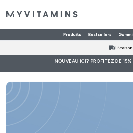
Produits
Bestsellers
Gummi
Enter Produits submenu
⌄
Livraiso
NOUVEAU ICI? PROFITEZ DE 15%