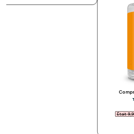
Compr
5
Était 9,9