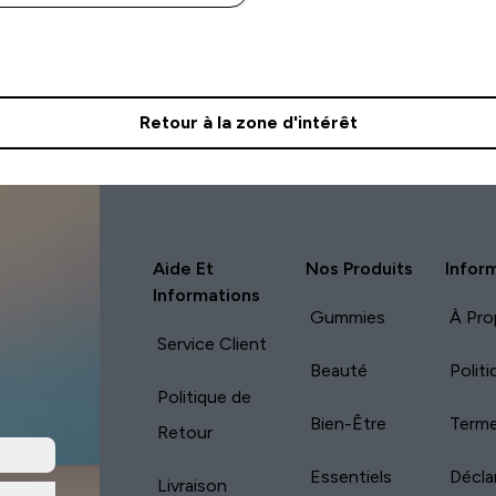
Retour à la zone d'intérêt
Aide Et
Nos Produits
Infor
Informations
Gummies
À Pro
Service Client
Beauté
Polit
Politique de
Bien-Être
Terme
Retour
Essentiels
Décla
Livraison