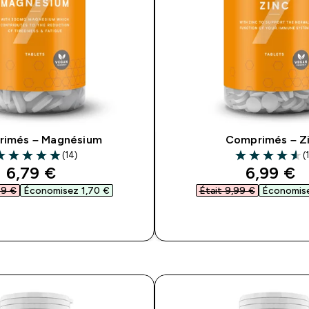
imés – Magnésium
Comprimés – Z
(14)
(1
.93 out of 5 stars
4.55 out of 5 s
discounted price
discount
6,79 €‎
6,99 €‎
9 €‎
Économisez 1,70 €‎
Était 9,99 €‎
Économise
APERÇU RAPIDE
APERÇU RAP