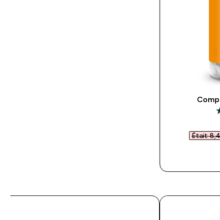
Compr
4
Était 8,4
APERÇU RAPIDE