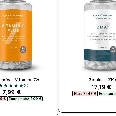
imés – Vitamine C+
Gélules – ZM
discount
17,19 €‎
(4)
 out of 5 stars
discounted price
7,99 €‎
Était 21,49 €‎
Économise
9 €‎
Économisez 2,00 €‎
APERÇU RAP
APERÇU RAPIDE