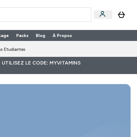
kage
Packs
Blog
À Propos
Enter Packs submenu
⌄
s Etudiantes
 UTILISEZ LE CODE: MYVITAMINS