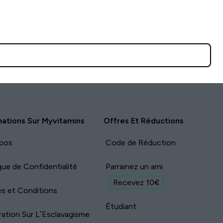
mations Sur Myvitamins
Offres Et Réductions
pos
Code de Réduction
ique de Confidentialité
Parrainez un ami
Recevez 10€
s et Conditions
Étudiant
ration Sur L’Esclavagisme