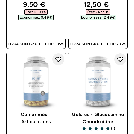
discounted price
discounted pri
9,50 €‎
12,50 €‎
Était 18,99 €‎
Était 24,99 €‎
Économisez 9,49 €‎
Économisez 12,49 €‎
APERÇU RAPIDE
APERÇU RAPIDE
LIVRAISON GRATUITE DÈS 35€
LIVRAISON GRATUITE DÈS 35€
Comprimés –
Gélules - Glucosamine
Articulations
Chondroïtine
(1)
5 out of 5 stars