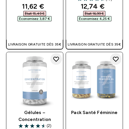
4.6 out of 5 stars
discounted price
discounted pri
11,62 €‎
12,74 €‎
Était 15,49 €‎
Était 16,99 €‎
Économisez 3,87 €‎
Économisez 4,25 €‎
APERÇU RAPIDE
APERÇU RAPIDE
LIVRAISON GRATUITE DÈS 35€
LIVRAISON GRATUITE DÈS 35€
Gélules –
Pack Santé Féminine
Concentration
(2)
4.5 out of 5 stars