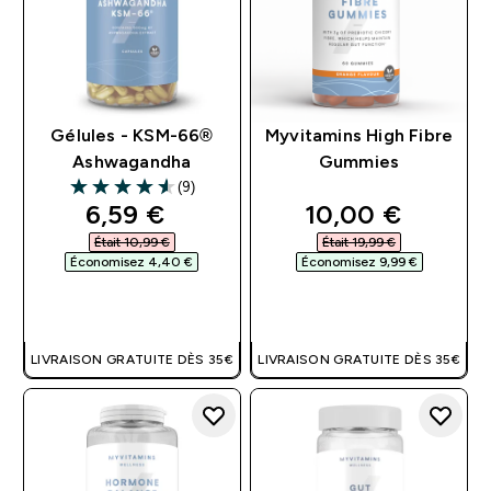
Gélules - KSM-66®
Myvitamins High Fibre
Ashwagandha
Gummies
(9)
4.56 out of 5 stars
discounted price
discounted pri
6,59 €‎
10,00 €‎
Était 10,99 €‎
Était 19,99 €‎
Économisez 4,40 €‎
Économisez 9,99 €‎
APERÇU RAPIDE
APERÇU RAPIDE
LIVRAISON GRATUITE DÈS 35€
LIVRAISON GRATUITE DÈS 35€