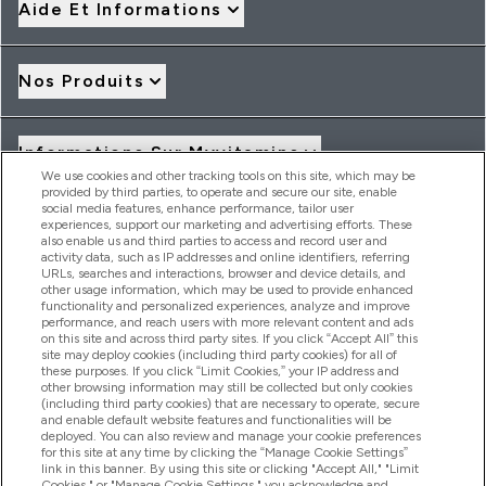
Aide Et Informations
Nos Produits
Informations Sur Myvitamins
We use cookies and other tracking tools on this site, which may be
provided by third parties, to operate and secure our site, enable
social media features, enhance performance, tailor user
Offres Et Réductions
experiences, support our marketing and advertising efforts. These
also enable us and third parties to access and record user and
activity data, such as IP addresses and online identifiers, referring
URLs, searches and interactions, browser and device details, and
other usage information, which may be used to provide enhanced
2026 THG Nutrition Limited (FRN: 1022962), trading as
functionality and personalized experiences, analyze and improve
MyVitamins.com is an Introducer Appointed Representative of
performance, and reach users with more relevant content and ads
Frasers Group Financial Services Limited (FRN: 311908) who are
on this site and across third party sites. If you click “Accept All” this
site may deploy cookies (including third party cookies) for all of
authorised and regulated by the Financial Conduct Authority as
these purposes. If you click “Limit Cookies,” your IP address and
a lender. Frasers Plus is a credit product provided by Frasers
other browsing information may still be collected but only cookies
Group Financial Services Limited (FRN: 311908) and is subject
(including third party cookies) that are necessary to operate, secure
to your financial circumstances. For regulated payment
and enable default website features and functionalities will be
services, Frasers Group Financial Services Limited is a payment
deployed. You can also review and manage your cookie preferences
agent of Transact Payments Limited, a company authorised
for this site at any time by clicking the “Manage Cookie Settings”
and regulated by the Gibraltar Financial Services Commission
link in this banner. By using this site or clicking "Accept All," "Limit
as an electronic money institution. Missed payments may
Cookies," or "Manage Cookie Settings," you acknowledge and