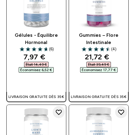
Gélules - Équilibre
Gummies – Flore
Hormonal
Intestinale
(6)
(4)
4.67 out of 5 stars
4.5 out of 5 stars
discounted price
discounted pri
7,97 €‎
21,72 €‎
Était 14,49 €‎
Était 39,49 €‎
Économisez 6,52 €‎
Économisez 17,77 €‎
APERÇU RAPIDE
APERÇU RAPIDE
LIVRAISON GRATUITE DÈS 35€
LIVRAISON GRATUITE DÈS 35€