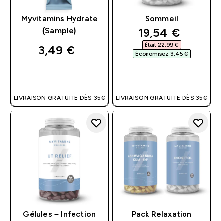
Myvitamins Hydrate
Sommeil
discounted pri
19,54 €‎
(Sample)
Était 22,99 €‎
3,49 €‎
Économisez 3,45 €‎
APERÇU RAPIDE
APERÇU RAPIDE
LIVRAISON GRATUITE DÈS 35€
LIVRAISON GRATUITE DÈS 35€
Gélules – Infection
Pack Relaxation