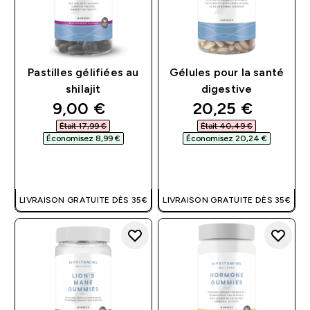
Pastilles gélifiées au
Gélules pour la santé
shilajit
digestive
discounted price
discounted pri
9,00 €‎
20,25 €‎
Était 17,99 €‎
Était 40,49 €‎
Économisez 8,99 €‎
Économisez 20,24 €‎
APERÇU RAPIDE
APERÇU RAPIDE
LIVRAISON GRATUITE DÈS 35€
LIVRAISON GRATUITE DÈS 35€