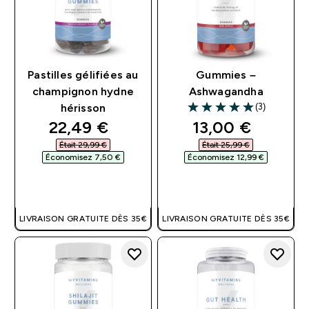
Pastilles gélifiées au
Gummies –
champignon hydne
Ashwagandha
(3)
hérisson
5 out of 5 stars
discounted price
discounted pri
22,49 €‎
13,00 €‎
Était 29,99 €‎
Était 25,99 €‎
Économisez 7,50 €‎
Économisez 12,99 €‎
APERÇU RAPIDE
APERÇU RAPIDE
LIVRAISON GRATUITE DÈS 35€
LIVRAISON GRATUITE DÈS 35€