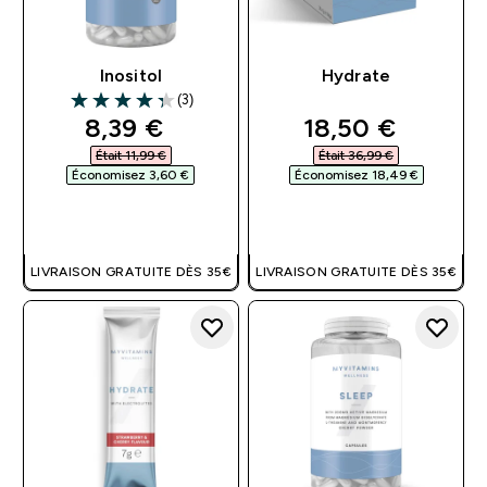
Inositol
Hydrate
(3)
4.33 out of 5 stars
discounted price
discounted pri
8,39 €‎
18,50 €‎
Était 11,99 €‎
Était 36,99 €‎
Économisez 3,60 €‎
Économisez 18,49 €‎
APERÇU RAPIDE
APERÇU RAPIDE
LIVRAISON GRATUITE DÈS 35€
LIVRAISON GRATUITE DÈS 35€