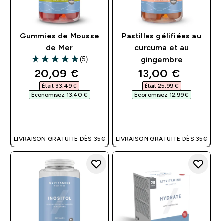
Gummies de Mousse
Pastilles gélifiées au
de Mer
curcuma et au
(5)
gingembre
5 out of 5 stars
discounted price
discounted pri
20,09 €‎
13,00 €‎
Était 33,49 €‎
Était 25,99 €‎
Économisez 13,40 €‎
Économisez 12,99 €‎
APERÇU RAPIDE
APERÇU RAPIDE
LIVRAISON GRATUITE DÈS 35€
LIVRAISON GRATUITE DÈS 35€