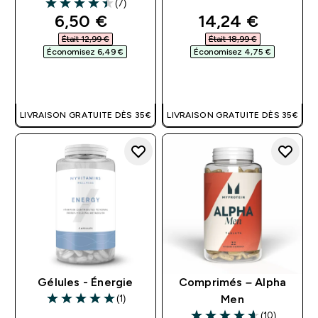
(7)
4.43 out of 5 stars
discounted price
discounted pri
6,50 €‎
14,24 €‎
Était 12,99 €‎
Était 18,99 €‎
Économisez 6,49 €‎
Économisez 4,75 €‎
APERÇU RAPIDE
APERÇU RAPIDE
LIVRAISON GRATUITE DÈS 35€
LIVRAISON GRATUITE DÈS 35€
Gélules - Énergie
Comprimés – Alpha
(1)
Men
5 out of 5 stars
(10)