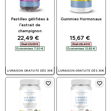
Pastilles gélifiées à
Gummies Hormonaux
l’extrait de
champignon
discounted price
discounted pri
22,49 €‎
15,67 €‎
Était 29,99 €‎
Était 28,49 €‎
Économisez 7,50 €‎
Économisez 12,82 €‎
APERÇU RAPIDE
APERÇU RAPIDE
LIVRAISON GRATUITE DÈS 35€
LIVRAISON GRATUITE DÈS 35€