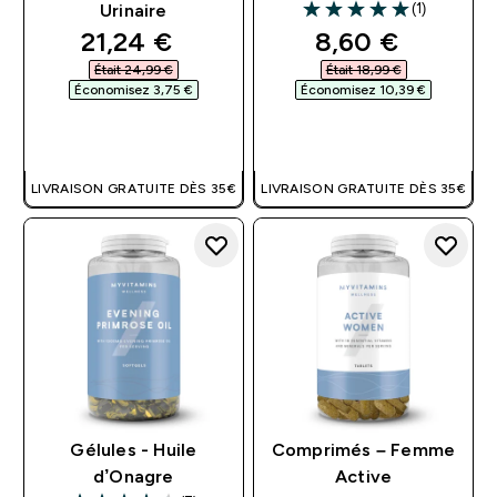
(1)
Urinaire
5 out of 5 stars
discounted price
discounted pri
21,24 €‎
8,60 €‎
Était 24,99 €‎
Était 18,99 €‎
Économisez 3,75 €‎
Économisez 10,39 €‎
APERÇU RAPIDE
APERÇU RAPIDE
LIVRAISON GRATUITE DÈS 35€
LIVRAISON GRATUITE DÈS 35€
Gélules - Huile
Comprimés – Femme
d’Onagre
Active