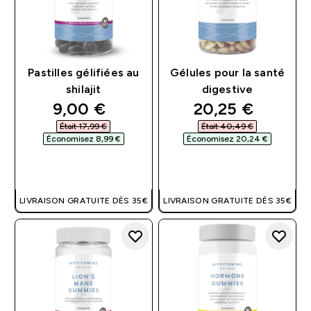
Pastilles gélifiées au
Gélules pour la santé
shilajit
digestive
discounted price
discounted pri
9,00 €‎
20,25 €‎
Était 17,99 €‎
Était 40,49 €‎
Économisez 8,99 €‎
Économisez 20,24 €‎
APERÇU RAPIDE
APERÇU RAPIDE
LIVRAISON GRATUITE DÈS 35€
LIVRAISON GRATUITE DÈS 35€