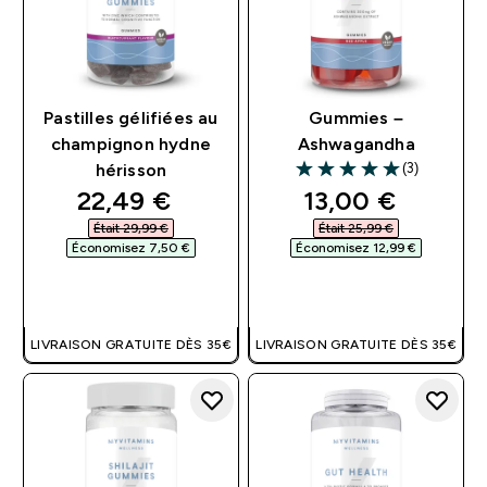
Pastilles gélifiées au
Gummies –
champignon hydne
Ashwagandha
(3)
hérisson
5 out of 5 stars
discounted price
discounted pri
22,49 €‎
13,00 €‎
Était 29,99 €‎
Était 25,99 €‎
Économisez 7,50 €‎
Économisez 12,99 €‎
APERÇU RAPIDE
APERÇU RAPIDE
LIVRAISON GRATUITE DÈS 35€
LIVRAISON GRATUITE DÈS 35€