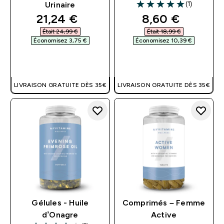
(1)
Urinaire
5 out of 5 stars
discounted price
discounted pri
21,24 €‎
8,60 €‎
Était 24,99 €‎
Était 18,99 €‎
Économisez 3,75 €‎
Économisez 10,39 €‎
APERÇU RAPIDE
APERÇU RAPIDE
LIVRAISON GRATUITE DÈS 35€
LIVRAISON GRATUITE DÈS 35€
Gélules - Huile
Comprimés – Femme
d’Onagre
Active