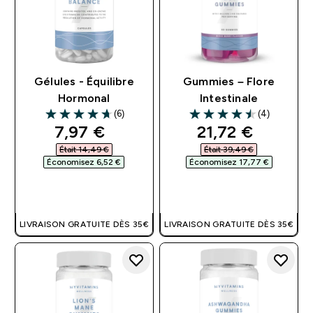
Gélules - Équilibre
Gummies – Flore
Hormonal
Intestinale
(6)
(4)
4.67 out of 5 stars
4.5 out of 5 stars
discounted price
discounted pri
7,97 €‎
21,72 €‎
Était 14,49 €‎
Était 39,49 €‎
Économisez 6,52 €‎
Économisez 17,77 €‎
APERÇU RAPIDE
APERÇU RAPIDE
LIVRAISON GRATUITE DÈS 35€
LIVRAISON GRATUITE DÈS 35€