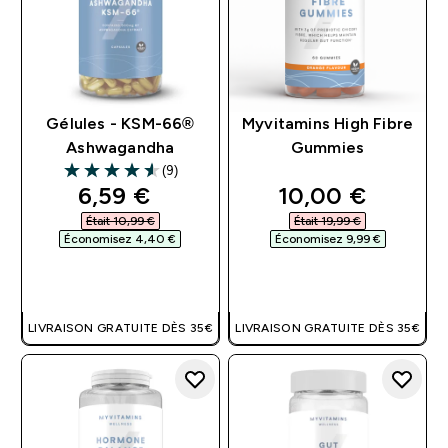
Gélules - KSM-66®
Myvitamins High Fibre
Ashwagandha
Gummies
(9)
4.56 out of 5 stars
discounted price
discounted pri
6,59 €‎
10,00 €‎
Était 10,99 €‎
Était 19,99 €‎
Économisez 4,40 €‎
Économisez 9,99 €‎
APERÇU RAPIDE
APERÇU RAPIDE
LIVRAISON GRATUITE DÈS 35€
LIVRAISON GRATUITE DÈS 35€