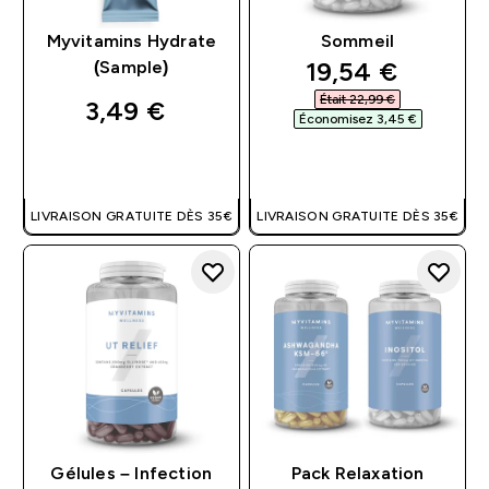
Myvitamins Hydrate
Sommeil
discounted pri
19,54 €‎
(Sample)
Était 22,99 €‎
3,49 €‎
Économisez 3,45 €‎
APERÇU RAPIDE
APERÇU RAPIDE
LIVRAISON GRATUITE DÈS 35€
LIVRAISON GRATUITE DÈS 35€
Gélules – Infection
Pack Relaxation