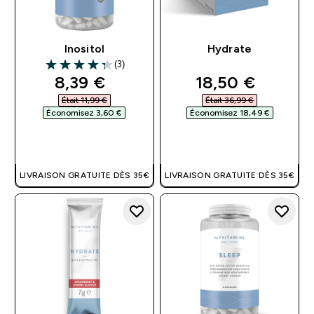
Inositol
Hydrate
(3)
4.33 out of 5 stars
discounted price
discounted pri
8,39 €‎
18,50 €‎
Était 11,99 €‎
Était 36,99 €‎
Économisez 3,60 €‎
Économisez 18,49 €‎
APERÇU RAPIDE
APERÇU RAPIDE
LIVRAISON GRATUITE DÈS 35€
LIVRAISON GRATUITE DÈS 35€