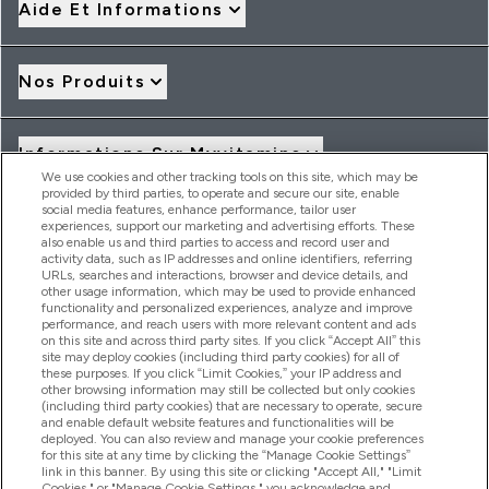
Aide Et Informations
Nos Produits
Informations Sur Myvitamins
We use cookies and other tracking tools on this site, which may be
provided by third parties, to operate and secure our site, enable
social media features, enhance performance, tailor user
Offres Et Réductions
experiences, support our marketing and advertising efforts. These
also enable us and third parties to access and record user and
activity data, such as IP addresses and online identifiers, referring
URLs, searches and interactions, browser and device details, and
other usage information, which may be used to provide enhanced
2026 THG Nutrition Limited (FRN: 1022962), trading as
functionality and personalized experiences, analyze and improve
MyVitamins.com is an Introducer Appointed Representative of
performance, and reach users with more relevant content and ads
Frasers Group Financial Services Limited (FRN: 311908) who are
on this site and across third party sites. If you click “Accept All” this
site may deploy cookies (including third party cookies) for all of
authorised and regulated by the Financial Conduct Authority as
these purposes. If you click “Limit Cookies,” your IP address and
a lender. Frasers Plus is a credit product provided by Frasers
other browsing information may still be collected but only cookies
Group Financial Services Limited (FRN: 311908) and is subject
(including third party cookies) that are necessary to operate, secure
to your financial circumstances. For regulated payment
and enable default website features and functionalities will be
services, Frasers Group Financial Services Limited is a payment
deployed. You can also review and manage your cookie preferences
agent of Transact Payments Limited, a company authorised
for this site at any time by clicking the “Manage Cookie Settings”
and regulated by the Gibraltar Financial Services Commission
link in this banner. By using this site or clicking "Accept All," "Limit
as an electronic money institution. Missed payments may
Cookies," or "Manage Cookie Settings," you acknowledge and