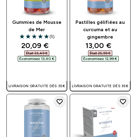
Gummies de Mousse
Pastilles gélifiées au
de Mer
curcuma et au
(5)
gingembre
5 out of 5 stars
discounted price
discounted pri
20,09 €‎
13,00 €‎
Était 33,49 €‎
Était 25,99 €‎
Économisez 13,40 €‎
Économisez 12,99 €‎
APERÇU RAPIDE
APERÇU RAPIDE
LIVRAISON GRATUITE DÈS 35€
LIVRAISON GRATUITE DÈS 35€