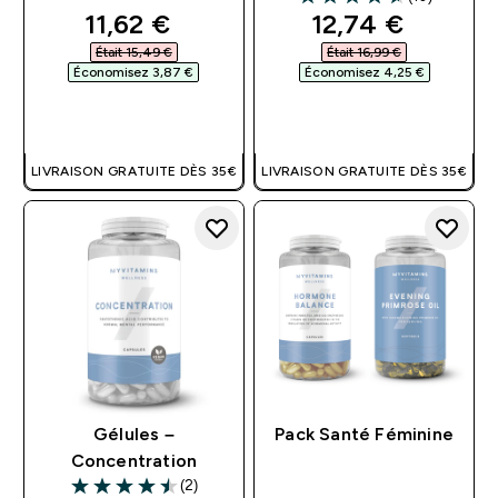
4.6 out of 5 stars
discounted price
discounted pri
11,62 €‎
12,74 €‎
Était 15,49 €‎
Était 16,99 €‎
Économisez 3,87 €‎
Économisez 4,25 €‎
APERÇU RAPIDE
APERÇU RAPIDE
LIVRAISON GRATUITE DÈS 35€
LIVRAISON GRATUITE DÈS 35€
Gélules –
Pack Santé Féminine
Concentration
(2)
4.5 out of 5 stars