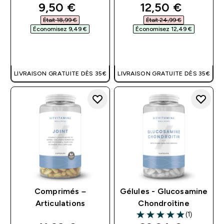
discounted price
discounted pri
9,50 €‎
12,50 €‎
Était 18,99 €‎
Était 24,99 €‎
Économisez 9,49 €‎
Économisez 12,49 €‎
APERÇU RAPIDE
APERÇU RAPIDE
LIVRAISON GRATUITE DÈS 35€
LIVRAISON GRATUITE DÈS 35€
Comprimés –
Gélules - Glucosamine
Articulations
Chondroïtine
(1)
5 out of 5 stars