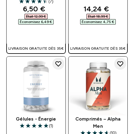
(7)
4.43 out of 5 stars
discounted price
discounted pri
6,50 €‎
14,24 €‎
Était 12,99 €‎
Était 18,99 €‎
Économisez 6,49 €‎
Économisez 4,75 €‎
APERÇU RAPIDE
APERÇU RAPIDE
LIVRAISON GRATUITE DÈS 35€
LIVRAISON GRATUITE DÈS 35€
Gélules - Énergie
Comprimés – Alpha
(1)
Men
5 out of 5 stars
(10)