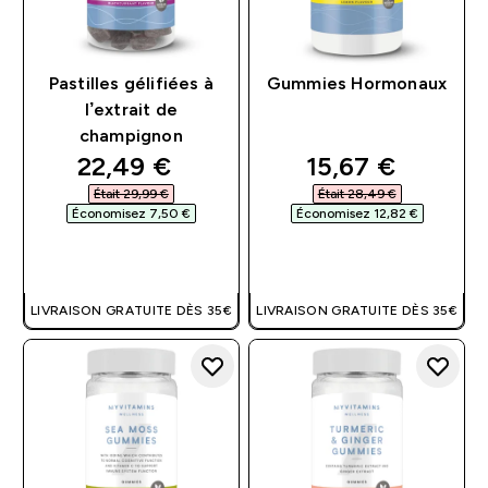
Pastilles gélifiées à
Gummies Hormonaux
l’extrait de
champignon
discounted price
discounted pri
22,49 €‎
15,67 €‎
Était 29,99 €‎
Était 28,49 €‎
Économisez 7,50 €‎
Économisez 12,82 €‎
APERÇU RAPIDE
APERÇU RAPIDE
LIVRAISON GRATUITE DÈS 35€
LIVRAISON GRATUITE DÈS 35€