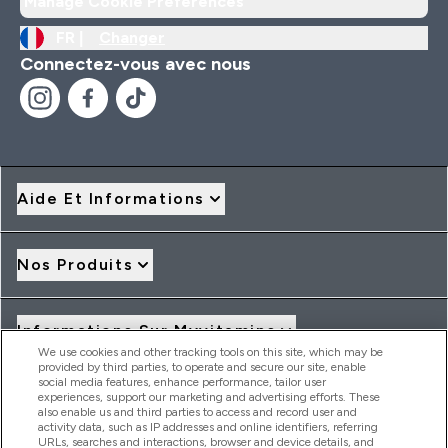
Manage Cookie Preferences
FR |
Changer
Connectez-vous avec nous
Aide Et Informations
Nos Produits
Informations Sur Myvitamins
We use cookies and other tracking tools on this site, which may be
provided by third parties, to operate and secure our site, enable
social media features, enhance performance, tailor user
Offres Et Réductions
experiences, support our marketing and advertising efforts. These
also enable us and third parties to access and record user and
activity data, such as IP addresses and online identifiers, referring
URLs, searches and interactions, browser and device details, and