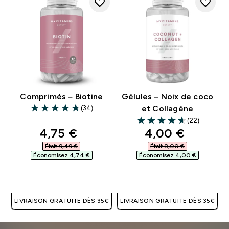
Comprimés – Biotine
Gélules – Noix de coco
(34)
et Collagène
4.82 out of 5 stars
(22)
4.64 out of 5 stars
discounted price
discounted pri
4,75 €‎
4,00 €‎
Était 9,49 €‎
Était 8,00 €‎
Économisez 4,74 €‎
Économisez 4,00 €‎
APERÇU RAPIDE
APERÇU RAPIDE
LIVRAISON GRATUITE DÈS 35€
LIVRAISON GRATUITE DÈS 35€