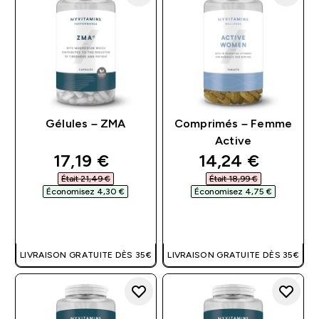
Gélules – ZMA
Comprimés – Femme
Active
discounted price
discounted pri
17,19 €‎
14,24 €‎
Était 21,49 €‎
Était 18,99 €‎
Économisez 4,30 €‎
Économisez 4,75 €‎
APERÇU RAPIDE
APERÇU RAPIDE
LIVRAISON GRATUITE DÈS 35€
LIVRAISON GRATUITE DÈS 35€