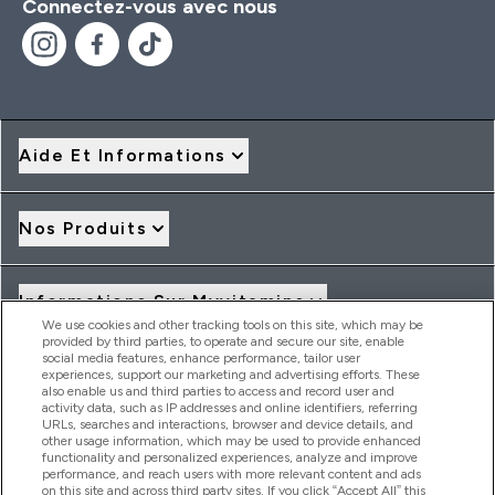
Connectez-vous avec nous
Aide Et Informations
Nos Produits
Informations Sur Myvitamins
We use cookies and other tracking tools on this site, which may be
provided by third parties, to operate and secure our site, enable
social media features, enhance performance, tailor user
Offres Et Réductions
experiences, support our marketing and advertising efforts. These
also enable us and third parties to access and record user and
activity data, such as IP addresses and online identifiers, referring
URLs, searches and interactions, browser and device details, and
other usage information, which may be used to provide enhanced
2026 THG Nutrition Limited (FRN: 1022962), trading as
functionality and personalized experiences, analyze and improve
MyVitamins.com is an Introducer Appointed Representative of
performance, and reach users with more relevant content and ads
Frasers Group Financial Services Limited (FRN: 311908) who are
on this site and across third party sites. If you click “Accept All” this