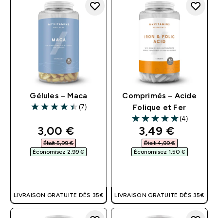
Gélules – Maca
Comprimés – Acide
(7)
Folique et Fer
4.43 out of 5 stars
(4)
5 out of 5 stars
discounted price
discounted pri
3,00 €‎
3,49 €‎
Était 5,99 €‎
Était 4,99 €‎
Économisez 2,99 €‎
Économisez 1,50 €‎
APERÇU RAPIDE
APERÇU RAPIDE
LIVRAISON GRATUITE DÈS 35€
LIVRAISON GRATUITE DÈS 35€