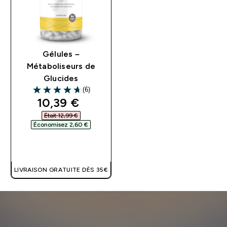
Gélules –
Métaboliseurs de
Glucides
(6)
4.67 out of 5 stars
discounted price
10,39 €‎
Était 12,99 €‎
Économisez 2,60 €‎
APERÇU RAPIDE
LIVRAISON GRATUITE DÈS 35€