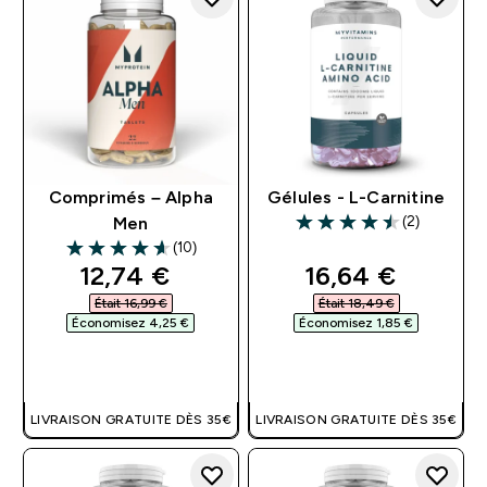
Comprimés – Alpha
Gélules - L-Carnitine
(2)
Men
4.5 out of 5 stars
(10)
4.6 out of 5 stars
discounted price
discounted pri
12,74 €‎
16,64 €‎
Était 16,99 €‎
Était 18,49 €‎
Économisez 4,25 €‎
Économisez 1,85 €‎
APERÇU RAPIDE
APERÇU RAPIDE
LIVRAISON GRATUITE DÈS 35€
LIVRAISON GRATUITE DÈS 35€