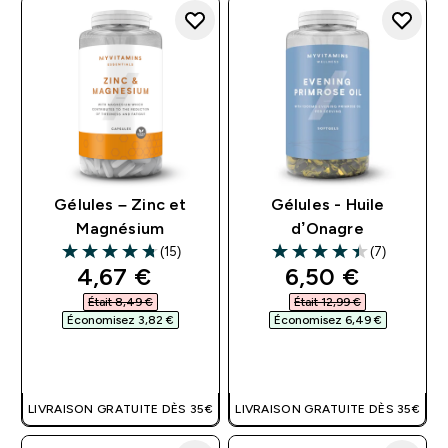
Gélules – Zinc et
Gélules - Huile
Magnésium
d’Onagre
(15)
(7)
4.73 out of 5 stars
4.43 out of 5 stars
discounted price
discounted pri
4,67 €‎
6,50 €‎
Était 8,49 €‎
Était 12,99 €‎
Économisez 3,82 €‎
Économisez 6,49 €‎
APERÇU RAPIDE
APERÇU RAPIDE
LIVRAISON GRATUITE DÈS 35€
LIVRAISON GRATUITE DÈS 35€