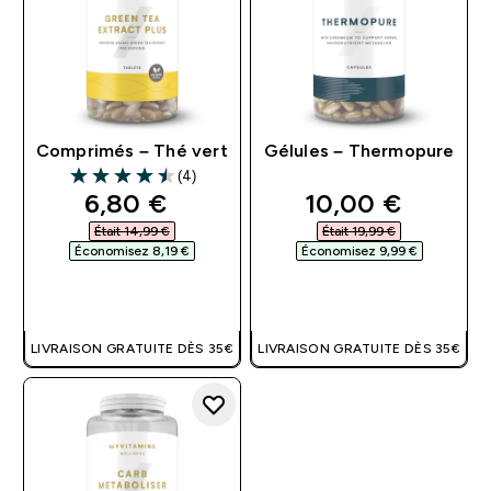
Comprimés – Thé vert
Gélules – Thermopure
(4)
4.5 out of 5 stars
discounted price
discounted pri
6,80 €‎
10,00 €‎
Était 14,99 €‎
Était 19,99 €‎
Économisez 8,19 €‎
Économisez 9,99 €‎
APERÇU RAPIDE
APERÇU RAPIDE
LIVRAISON GRATUITE DÈS 35€
LIVRAISON GRATUITE DÈS 35€