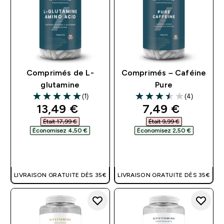
Comprimés de L-
Comprimés – Caféine
glutamine
Pure
(1)
(4)
5 out of 5 stars
3.5 out of 5 stars
discounted price
discounted pri
13,49 €‎
7,49 €‎
Était 17,99 €‎
Était 9,99 €‎
Économisez 4,50 €‎
Économisez 2,50 €‎
APERÇU RAPIDE
APERÇU RAPIDE
LIVRAISON GRATUITE DÈS 35€
LIVRAISON GRATUITE DÈS 35€