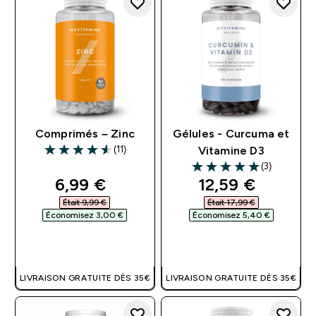
Comprimés – Zinc
Gélules - Curcuma et
(11)
Vitamine D3
4.55 out of 5 stars
(3)
5 out of 5 stars
discounted price
discounted pri
6,99 €‎
12,59 €‎
Était 9,99 €‎
Était 17,99 €‎
Économisez 3,00 €‎
Économisez 5,40 €‎
APERÇU RAPIDE
APERÇU RAPIDE
LIVRAISON GRATUITE DÈS 35€
LIVRAISON GRATUITE DÈS 35€