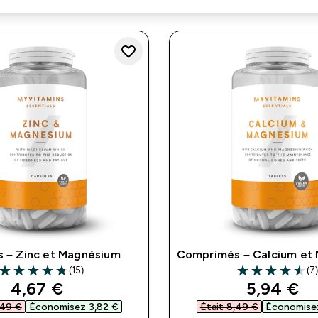
s – Zinc et Magnésium
Comprimés – Calcium et
(15)
(7
4.73 out of 5 stars
4.57 out of 5 st
discounted price
discount
4,67 €‎
5,94 €‎
49 €‎
Économisez 3,82 €‎
Était 8,49 €‎
Économisez