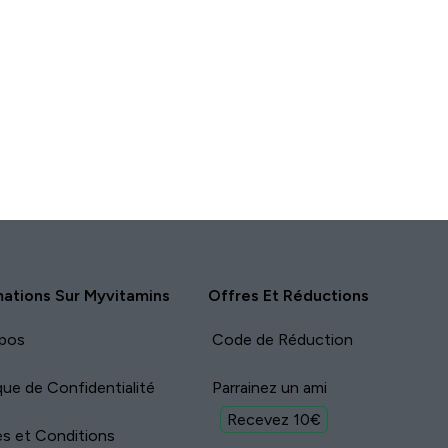
mations Sur Myvitamins
Offres Et Réductions
pos
Code de Réduction
ique de Confidentialité
Parrainez un ami
Recevez 10€
s et Conditions