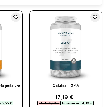
 Magnésium
Gélules – ZMA
)
ars
ed price
discounted price
17,19 €‎
 2,55 €‎
Était 21,49 €‎
Économisez 4,30 €‎