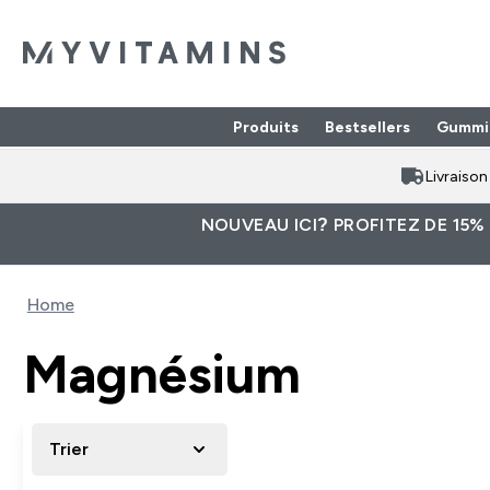
Produits
Bestsellers
Gummi
Enter Produits submenu
⌄
Livraiso
NOUVEAU ICI? PROFITEZ DE 15%
Home
Magnésium
Trier