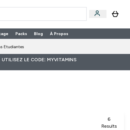
kage
Packs
Blog
À Propos
Enter Packs submenu
⌄
s Etudiantes
 UTILISEZ LE CODE: MYVITAMINS
6
Results