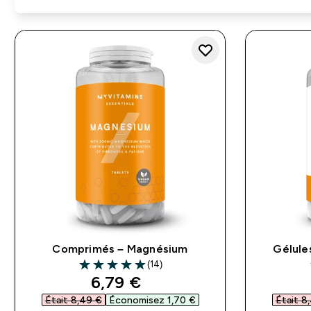
Comprimés – Magnésium
Gélule
(14)
4.93 out of 5 stars
discounted price
6,79 €‎
Était 8,49 €‎
Économisez 1,70 €‎
Était 8,