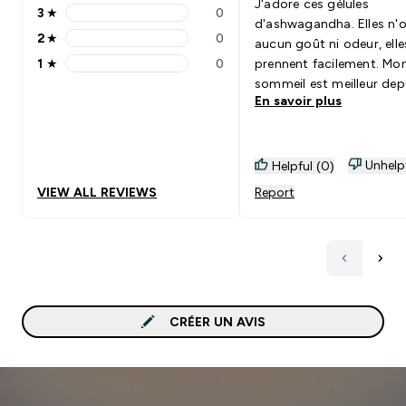
J'adore ces gélules
3
★
0
3 stars rating 0 reviews
d'ashwagandha. Elles n'
2
★
0
aucun goût ni odeur, elle
2 stars rating 0 reviews
1
★
0
prennent facilement. Mo
1 stars rating 0 reviews
sommeil est meilleur dep
En savoir plus
que je les utilise
Unhelp
Helpful (0)
VIEW ALL REVIEWS
Report
CRÉER UN AVIS