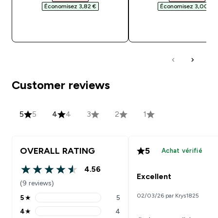
Économisez 3,82 €‎
Économisez 3,00 €‎
APERÇU RAPIDE
APERÇU RAPID
Customer reviews
5
5
4
4
3
2
1
OVERALL RATING
5
Achat vérifié
4.56
4.56 out of 5 stars
Excellent
(9 reviews)
02/03/26 par Krys1825
5
★
5
5 stars rating 5 reviews
4
★
4
4 stars rating 4 reviews