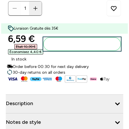
Livraison Gratuite dès 35€
discounted price
6,59 €‎
Ajouter au panier
Était 10,99 €‎
Économisez 4,40 €‎
In stock
Order before 00:30 for next day delivery
30-day returns on all orders
Description
Notes de style