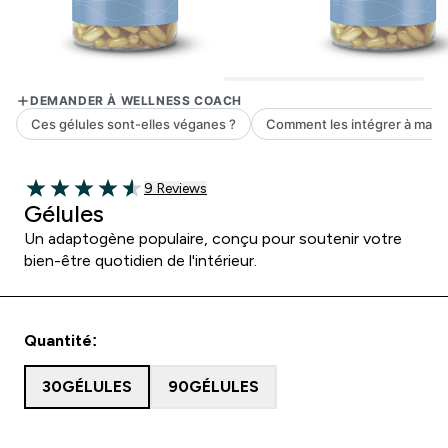
9 customer reviews
9 Reviews
4.56 out of 5 stars
Gélules
Un adaptogène populaire, conçu pour soutenir votre
bien-être quotidien de l'intérieur.
Quantité:
30GÉLULES
90GÉLULES