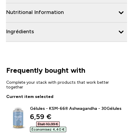
Nutritional Information
Ingrédients
Frequently bought with
Complete your stack with products that work better
together
Current item selected
Gélules - KSM-66® Ashwagandha - 30Gélules
discounted price
6,59 €‎
Était 10,99 €‎
Économisez 4,40 €‎