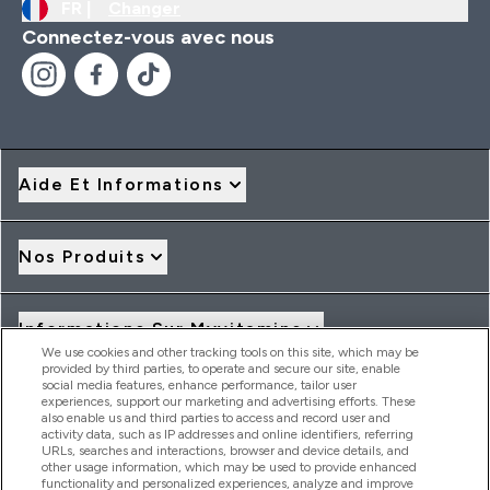
FR |
Changer
Connectez-vous avec nous
Aide Et Informations
Nos Produits
Informations Sur Myvitamins
We use cookies and other tracking tools on this site, which may be
provided by third parties, to operate and secure our site, enable
social media features, enhance performance, tailor user
Offres Et Réductions
experiences, support our marketing and advertising efforts. These
also enable us and third parties to access and record user and
activity data, such as IP addresses and online identifiers, referring
URLs, searches and interactions, browser and device details, and
other usage information, which may be used to provide enhanced
2026 THG Nutrition Limited (FRN: 1022962), trading as
functionality and personalized experiences, analyze and improve