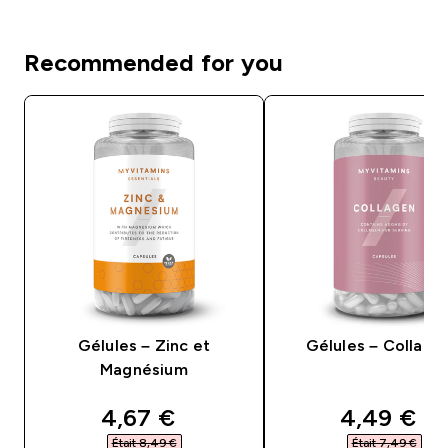
Recommended for you
Gélules – Zinc et
Gélules – Collagè
Magnésium
discounted price
discounte
4,67 €‎
4,49 €‎
Était 8,49 €‎
Était 7,49 €‎