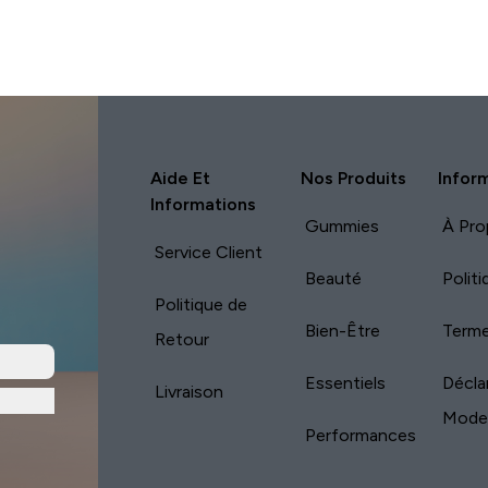
Aide Et
Nos Produits
Infor
Informations
Gummies
À Pro
Service Client
Beauté
Polit
Politique de
Bien-Être
Terme
Retour
Essentiels
Décla
Livraison
Mode
Performances