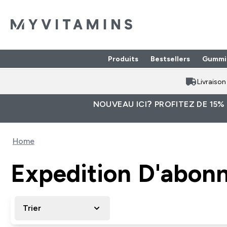
Produits
Bestsellers
Gummi
Enter Produits submenu
⌄
Livraiso
NOUVEAU ICI? PROFITEZ DE 15%
Home
Expedition D'abon
Trier