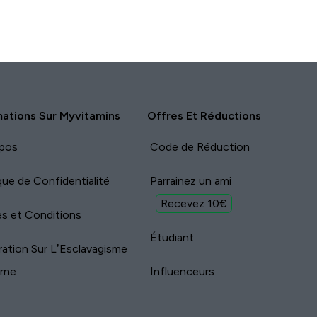
mations Sur Myvitamins
Offres Et Réductions
pos
Code de Réduction
ique de Confidentialité
Parrainez un ami
Recevez 10€
s et Conditions
Étudiant
ration Sur L’Esclavagisme
rne
Influenceurs