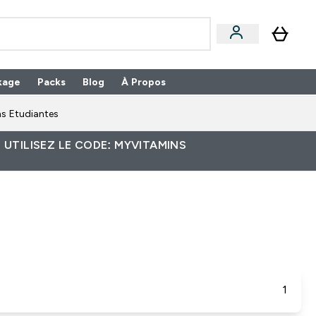
kage
Packs
Blog
À Propos
Enter Packs submenu
⌄
s Etudiantes
 UTILISEZ LE CODE: MYVITAMINS
1