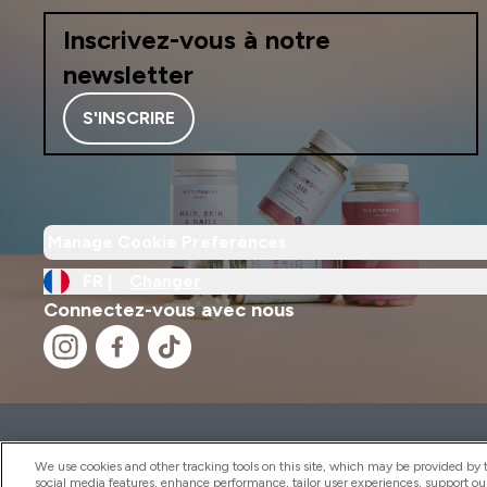
Inscrivez-vous à notre
newsletter
S'INSCRIRE
Manage Cookie Preferences
FR |
Changer
Connectez-vous avec nous
2026 THG Nutrition Limited (FRN: 1022962), trading as M
Representative of Frasers Group Financial Services Limite
We use cookies and other tracking tools on this site, which may be provided by th
by the Financial Conduct Authority as a lender. Frasers Plu
social media features, enhance performance, tailor user experiences, support ou