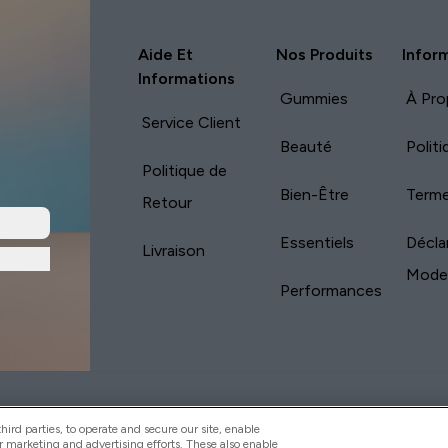
Aide Et
Nos Produits
Infor
Informations
Gummies
À Pro
Service Client
Beauté
Polit
Politique de
Bien-Être
Terme
Retour
Essentiels
Décla
Livraison
Mode
Performances
yVitamins.com is an Introducer Appointed
Pay with
d (FRN: 311908) who are authorised and regulated
ird parties, to operate and secure our site, enable
s is a credit product provided by Frasers Group
r marketing and advertising efforts. These also enable