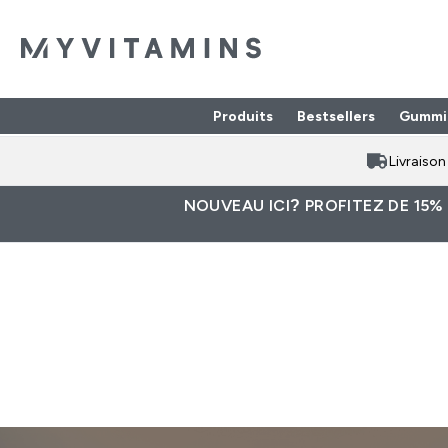
Produits
Bestsellers
Gummi
Enter Produits submenu
⌄
Livraiso
NOUVEAU ICI? PROFITEZ DE 15%