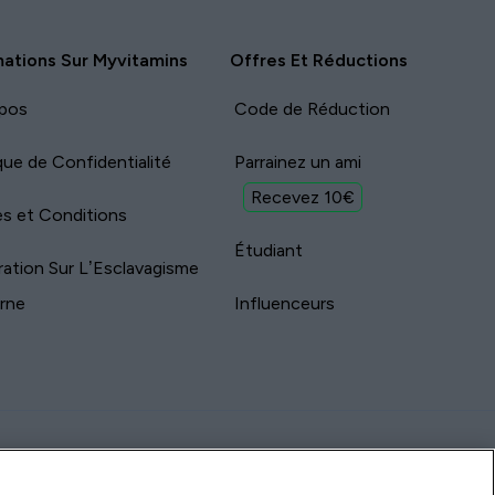
mations Sur Myvitamins
Offres Et Réductions
pos
Code de Réduction
ique de Confidentialité
Parrainez un ami
Recevez 10€
s et Conditions
Étudiant
ration Sur L’Esclavagisme
rne
Influenceurs