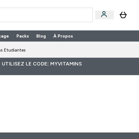
kage
Packs
Blog
À Propos
Enter Packs submenu
⌄
s Etudiantes
 UTILISEZ LE CODE: MYVITAMINS