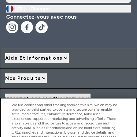
FR |
Changer
Connectez-vous avec nous
Aide Et Informations
Nos Produits
Informations Sur Myvitamins
We use cookies and other tracking tools on this site, which may be
provided by third parties, to operate and secure our site, enable
social media features, enhance performance, tailor user
Offres Et Réductions
experiences, support our marketing and advertising efforts. These
also enable us and third parties to access and record user and
activity data, such as IP addresses and online identifiers, referring
URLs, searches and interactions, browser and device details, and