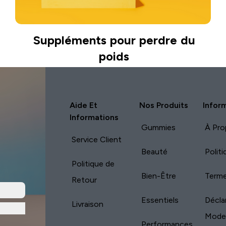
Suppléments pour perdre du
poids
Aide Et
Nos Produits
Infor
Informations
Gummies
À Pro
Service Client
Beauté
Polit
Politique de
Bien-Être
Terme
Retour
Essentiels
Décla
Livraison
Mode
Performances