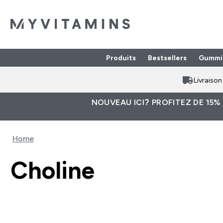
Produits
Bestsellers
Gummi
Enter Produits submenu
⌄
Livraiso
NOUVEAU ICI? PROFITEZ DE 15%
Home
Choline