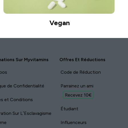
Vegan
mations Sur Myvitamins
Offres Et Réductions
pos
Code de Réduction
ique de Confidentialité
Parrainez un ami
Recevez 10€
s et Conditions
Étudiant
ration Sur L’Esclavagisme
rne
Influenceurs