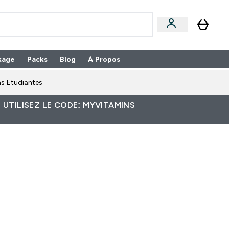
kage
Packs
Blog
À Propos
Enter Packs submenu
⌄
s Etudiantes
 UTILISEZ LE CODE: MYVITAMINS