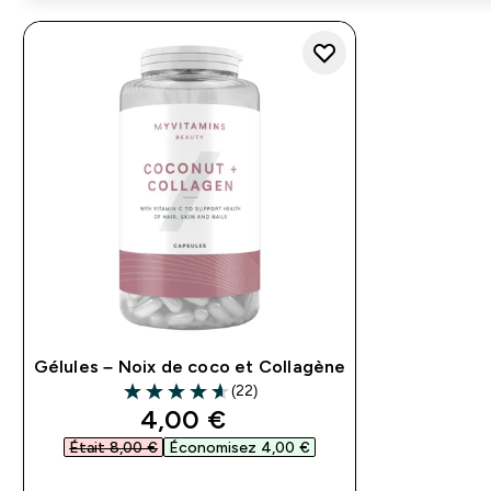
Gélules – Noix de coco et Collagène
(22)
4.64 out of 5 stars
discounted price
4,00 €‎
Était 8,00 €‎
Économisez 4,00 €‎