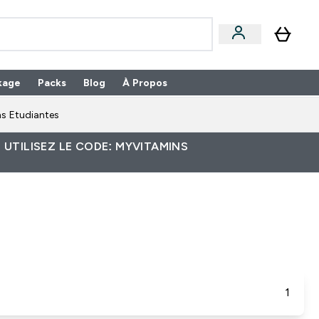
kage
Packs
Blog
À Propos
Enter Packs submenu
⌄
s Etudiantes
 UTILISEZ LE CODE: MYVITAMINS
1