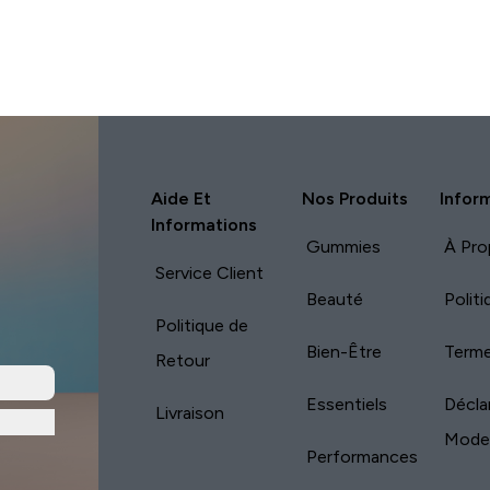
Aide Et
Nos Produits
Infor
Informations
Gummies
À Pro
Service Client
Beauté
Polit
Politique de
Bien-Être
Terme
Retour
Essentiels
Décla
Livraison
Mode
Performances