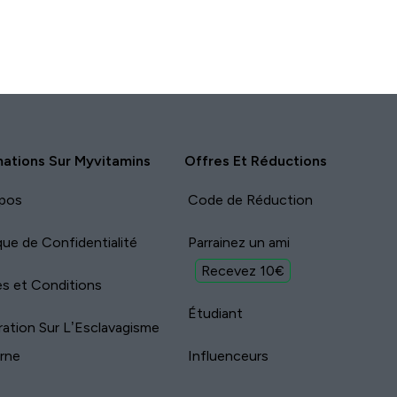
mations Sur Myvitamins
Offres Et Réductions
pos
Code de Réduction
ique de Confidentialité
Parrainez un ami
Recevez 10€
s et Conditions
Étudiant
ration Sur L’Esclavagisme
rne
Influenceurs