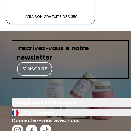
APERÇU RAPIDE
LIVRAISON GRATUITE DÈS 35€
Inscrivez-vous à notre
newsletter
S'INSCRIRE
Manage Cookie Preferences
FR |
Changer
Connectez-vous avec nous