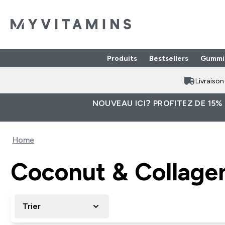
Produits
Bestsellers
Gummi
Enter Produits submenu
⌄
Livraiso
NOUVEAU ICI? PROFITEZ DE 15%
Home
Coconut & Collage
Trier