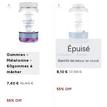
i
i
Épuisé
Gummies –
Gélules – Relax
Mélatonine -
- 60Gélules
Bientôt de retour en stock
60gommes à
mâcher
8,10 €‎
17,99 €‎
7,40 €‎
16,49 €‎
55% Off
55% Off