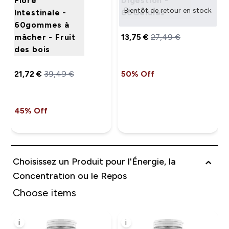
Flore
Digestion -
Bientôt de retour en stock
Intestinale -
60Gélules
60gommes à
mâcher - Fruit
13,75 €‎
27,49 €‎
des bois
21,72 €‎
39,49 €‎
50% Off
45% Off
Choisissez un Produit pour l'Énergie, la
Concentration ou le Repos
Choose items
i
i