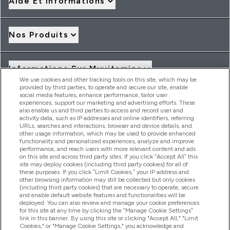
Aide Et Informations
Nos Produits
Informations Sur Myvitamins
We use cookies and other tracking tools on this site, which may be
provided by third parties, to operate and secure our site, enable
social media features, enhance performance, tailor user
Offres Et Réductions
experiences, support our marketing and advertising efforts. These
also enable us and third parties to access and record user and
activity data, such as IP addresses and online identifiers, referring
URLs, searches and interactions, browser and device details, and
other usage information, which may be used to provide enhanced
2026 THG Nutrition Limited (FRN: 1022962), trading as
functionality and personalized experiences, analyze and improve
MyVitamins.com is an Introducer Appointed Representative of
performance, and reach users with more relevant content and ads
Frasers Group Financial Services Limited (FRN: 311908) who are
on this site and across third party sites. If you click “Accept All” this
site may deploy cookies (including third party cookies) for all of
authorised and regulated by the Financial Conduct Authority as
these purposes. If you click “Limit Cookies,” your IP address and
a lender. Frasers Plus is a credit product provided by Frasers
other browsing information may still be collected but only cookies
Group Financial Services Limited (FRN: 311908) and is subject
(including third party cookies) that are necessary to operate, secure
to your financial circumstances. For regulated payment
and enable default website features and functionalities will be
services, Frasers Group Financial Services Limited is a payment
deployed. You can also review and manage your cookie preferences
agent of Transact Payments Limited, a company authorised
for this site at any time by clicking the “Manage Cookie Settings”
and regulated by the Gibraltar Financial Services Commission
link in this banner. By using this site or clicking "Accept All," "Limit
as an electronic money institution. Missed payments may
Cookies," or "Manage Cookie Settings," you acknowledge and