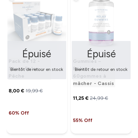
Épuisé
Épuisé
Pack de 12 -
Gummies –
Shots Relax -
Relax -
Bientôt de retour en stock
Bientôt de retour en stock
Pêche
60gommes à
mâcher - Cassis
8,00 €‎
19,99 €‎
11,25 €‎
24,99 €‎
60% Off
55% Off