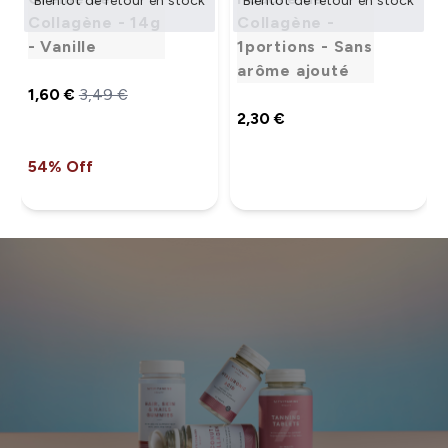
Bientôt de retour en stock
Bientôt de retour en stock
Collagène - 14g
Collagène -
- Vanille
1portions - Sans
arôme ajouté
1,60 €‎
3,49 €‎
2,30 €‎
54% Off