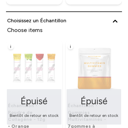
Choisissez un Échantillon
Choose items
i
i
Épuisé
Épuisé
Échantillon -
Échantillon -
Poudre de
Gummies
Bientôt de retour en stock
Bientôt de retour en stock
Collagène - 12g
Multivitaminés -
- Orange
7gommes à