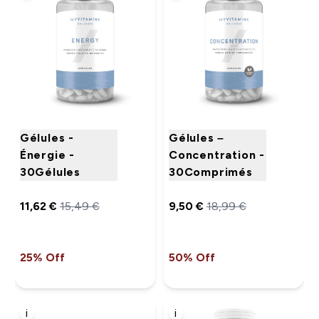
Gélules -
Gélules –
Énergie -
Concentration -
30Gélules
30Comprimés
11,62 €‎
15,49 €‎
9,50 €‎
18,99 €‎
25% Off
50% Off
i
i