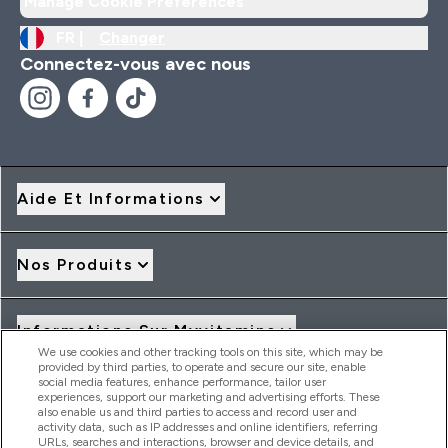
Manage Cookie Preferences
FR |
Changer
Connectez-vous avec nous
Aide Et Informations
Nos Produits
Informations Sur Myvitamins
We use cookies and other tracking tools on this site, which may be
provided by third parties, to operate and secure our site, enable
social media features, enhance performance, tailor user
Offres Et Réductions
experiences, support our marketing and advertising efforts. These
also enable us and third parties to access and record user and
activity data, such as IP addresses and online identifiers, referring
URLs, searches and interactions, browser and device details, and