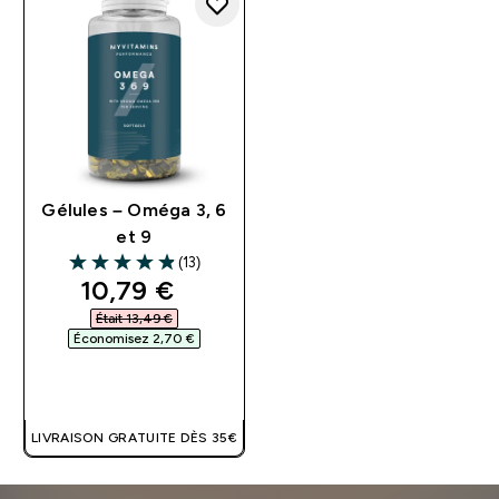
Gélules – Oméga 3, 6
et 9
(13)
4.85 out of 5 stars
discounted price
10,79 €‎
Était 13,49 €‎
Économisez 2,70 €‎
APERÇU RAPIDE
LIVRAISON GRATUITE DÈS 35€