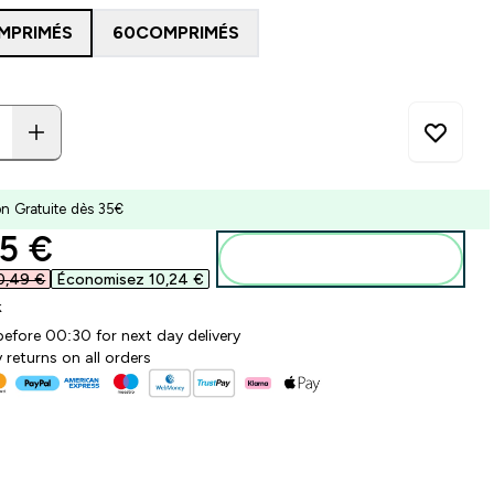
MPRIMÉS
60COMPRIMÉS
on Gratuite dès 35€
ounted price
5 €‎
Ajouter au panier
0,49 €‎
Économisez 10,24 €‎
k
before 00:30 for next day delivery
 returns on all orders