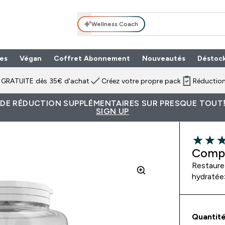
Wellness Coach
es
Végan
Coffret Abonnement
Nouveautés
Déstoc
n GRATUITE dès 35€ d'achat
Créez votre propre pack
Réduction
 DE RÉDUCTION SUPPLÉMENTAIRES SUR PRESQUE TOUT!
SIGN UP
4.67 out 
Compr
Restaure
hydratée»
Quantité