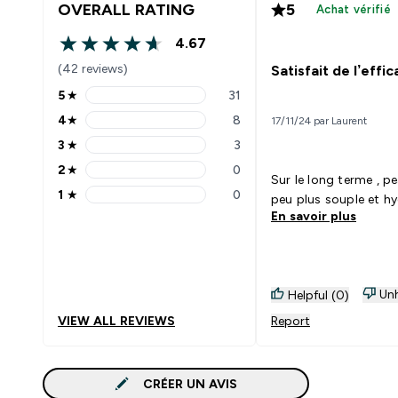
OVERALL RATING
5
Achat vérifié
4.67
4.67 out of 5 stars
(42 reviews)
Satisfait de l’effic
5
★
31
5 stars rating 31 reviews
4
★
8
17/11/24 par Laurent
4 stars rating 8 reviews
3
★
3
3 stars rating 3 reviews
2
★
0
2 stars rating 0 reviews
Sur le long terme , p
1
★
0
peu plus souple et hy
1 stars rating 0 reviews
En savoir plus
Unh
Helpful (0)
VIEW ALL REVIEWS
Report
CRÉER UN AVIS