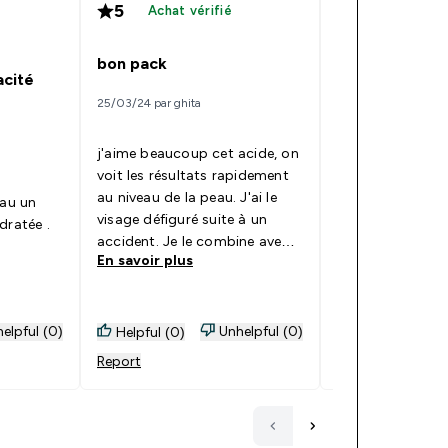
5
5
Achat vérifié
Achat vér
bon pack
Acide hyaluro
acité
25/03/24 par ghita
29/12/23 par Karine
j'aime beaucoup cet acide, on
Très bon achat l
voit les résultats rapidement
entretien bien 
au niveau de la peau. J'ai le
eau un
ans et est effic
visage défiguré suite à un
dratée .
devient plus nett
accident. Je le combine avec
En savoir plus
En savoir plus
collagène 20grammes, ça a
l'air d'aider le process de
cicatrisation
elpful (0)
Unhelpful (0)
Helpful (0)
Helpful (0)
Report
Report