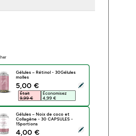
ther
Gélules – Rétinol - 30Gélules
molles
discounted price
5,00 €‎
ct this product - Gélules – Rétinol - 30Gélules molles
Était
Économisez
9,99 €‎
4,99 €‎
Gélules – Noix de coco et
Collagène - 30 CAPSULES -
15portions
ect this product - Gélules – Noix de coco et Collagène - 30 
discounted price
4,00 €‎