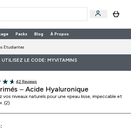
kage
Packs
Blog
À Propos
Enter Packs submenu
⌄
s Etudiantes
 UTILISEZ LE CODE: MYVITAMINS
42 customer reviews
42 Reviews
of 5 stars
imés – Acide Hyaluronique
z vos niveaux naturels pour une «peau lisse, impeccable et
. (2)
: