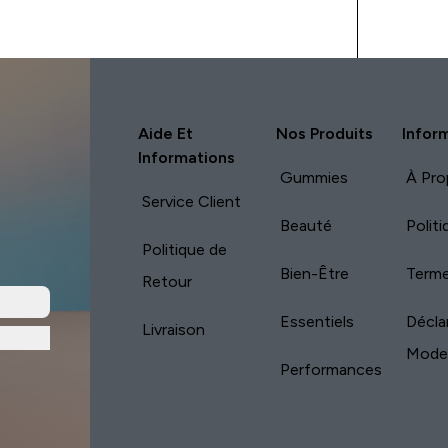
Aide Et
Nos Produits
Infor
Informations
Gummies
À Pro
Service Client
Beauté
Polit
Politique de
Bien-Être
Terme
Retour
Essentiels
Décla
Livraison
Mode
Performances