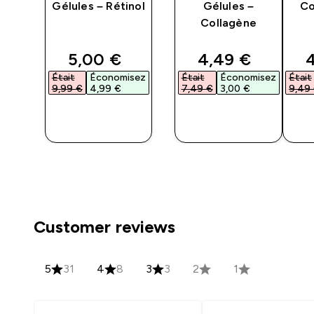
 la
Gélules – Rétinol
Gélules –
Co
Collagène
ted price
discounted price
discounted pri
d
5,00 €‎
4,49 €‎
4
isez
Était
Économisez
Était
Économisez
Était
9,99 €‎
4,99 €‎
7,49 €‎
3,00 €‎
9,49 
APERÇU
APERÇU
RAPIDE
RAPIDE
Customer reviews
5
31
4
8
3
3
2
1