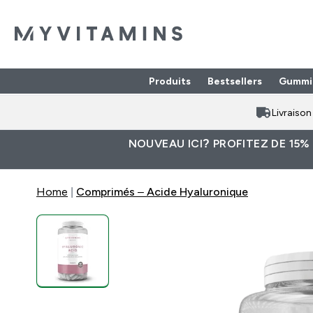
Produits
Bestsellers
Gummi
Enter Produits submenu
⌄
Livraiso
NOUVEAU ICI? PROFITEZ DE 15%
Home
Comprimés – Acide Hyaluronique