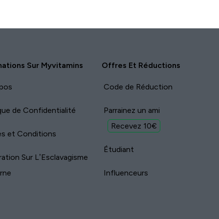
mations Sur Myvitamins
Offres Et Réductions
pos
Code de Réduction
ique de Confidentialité
Parrainez un ami
Recevez 10€
s et Conditions
Étudiant
ration Sur L’Esclavagisme
rne
Influenceurs