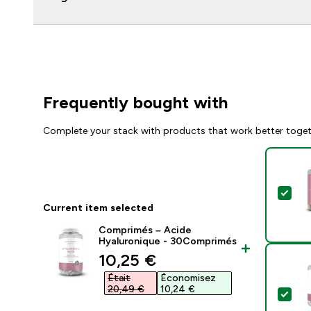
Frequently bought with
Complete your stack with products that work better toge
Sele
Current item selected
Comprimés – Acide
Hyaluronique - 30Comprimés
discounted price
10,25 €‎
Était
Économisez
20,49 €‎
10,24 €‎
Sel