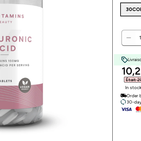
30CO
Livrais
disc
10,2
Était 2
In stoc
Order 
30-day