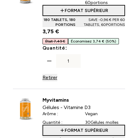
60portions
FORMAT SUPÉRIEUR
180 TABLETS, 180
SAVE -0,96 €‎ PER 60
PORTIONS
TABLETS, 60PORTIONS
3,75 €‎
Était 7,49 €
Économisez 3,74 €
(50%)
For Comprimés - Vitamine 
Quantité:
Retirer
Myvitamins
Gélules - Vitamine D3
Arôme :
Vegan
Quantité :
30Gélules molles
FORMAT SUPÉRIEUR