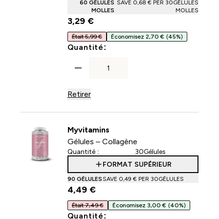
60 GÉLULES
SAVE 0,68 €‎ PER 30GÉLULES
MOLLES
MOLLES
3,29 €‎
Était 5,99 €
Économisez 2,70 €
(45%)
For Gélules - Vitamine D3
Quantité:
Retirer
Myvitamins
Gélules – Collagène
Quantité :
30Gélules
FORMAT SUPÉRIEUR
90 GÉLULES
SAVE 0,49 €‎ PER 30GÉLULES
4,49 €‎
Était 7,49 €
Économisez 3,00 €
(40%)
For Gélules – Collagène
Quantité: