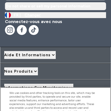
Do not share or sell my personal information
FR |
Changer
Connectez-vous avec nous
Aide Et Informations
Nos Produits
Informations Sur Myvitamins
We use cookies and other tracking tools on this site, which may be
provided by third parties, to operate and secure our site, enable
social media features, enhance performance, tailor user
Offres Et Réductions
experiences, support our marketing and advertising efforts. These
also enable us and third parties to access and record user and