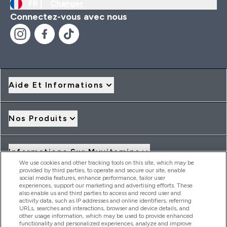
FR |
Changer
Connectez-vous avec nous
Aide Et Informations
Nos Produits
Informations Sur Myvitamins
We use cookies and other tracking tools on this site, which may be
provided by third parties, to operate and secure our site, enable
social media features, enhance performance, tailor user
Offres Et Réductions
experiences, support our marketing and advertising efforts. These
also enable us and third parties to access and record user and
activity data, such as IP addresses and online identifiers, referring
URLs, searches and interactions, browser and device details, and
other usage information, which may be used to provide enhanced
2026 THG Nutrition Limited (FRN: 1022962), trading as
functionality and personalized experiences, analyze and improve