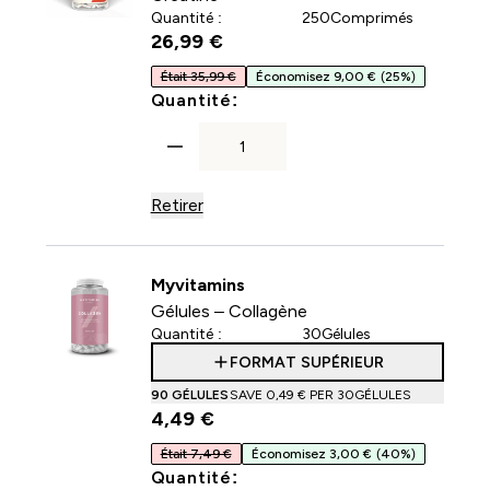
Quantité :
250Comprimés
26,99 €‎
Était 35,99 €
Économisez 9,00 €
(25%)
For Comprimés - Monohydra
Quantité:
Retirer
Myvitamins
Gélules – Collagène
Quantité :
30Gélules
FORMAT SUPÉRIEUR
90 GÉLULES
SAVE 0,49 €‎ PER 30GÉLULES
4,49 €‎
Était 7,49 €
Économisez 3,00 €
(40%)
For Gélules – Collagène
Quantité: