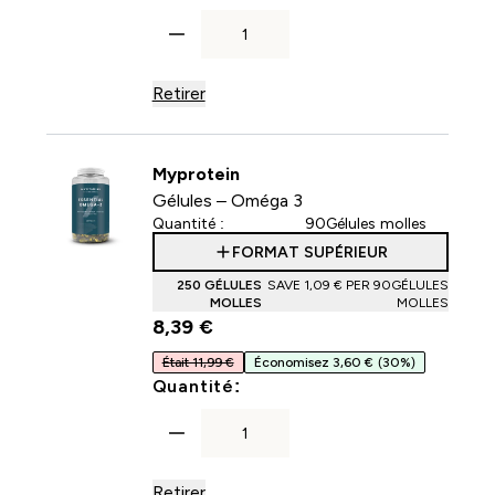
Retirer
Myprotein
Gélules – Oméga 3
Quantité :
90Gélules molles
FORMAT SUPÉRIEUR
250 GÉLULES
SAVE 1,09 €‎ PER 90GÉLULES
MOLLES
MOLLES
8,39 €‎
Était 11,99 €
Économisez 3,60 €
(30%)
For Gélules – Oméga 3
Quantité:
Retirer