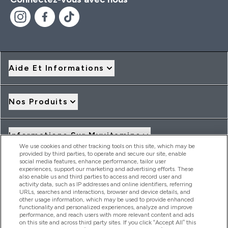
Aide Et Informations
Nos Produits
Informations Sur Myvitamins
We use cookies and other tracking tools on this site, which may be
provided by third parties, to operate and secure our site, enable
social media features, enhance performance, tailor user
Offres Et Réductions
experiences, support our marketing and advertising efforts. These
also enable us and third parties to access and record user and
activity data, such as IP addresses and online identifiers, referring
URLs, searches and interactions, browser and device details, and
other usage information, which may be used to provide enhanced
2026 THG Nutrition Limited (FRN: 1022962), trading as
functionality and personalized experiences, analyze and improve
MyVitamins.com is an Introducer Appointed Representative of
performance, and reach users with more relevant content and ads
Frasers Group Financial Services Limited (FRN: 311908) who are
on this site and across third party sites. If you click “Accept All” this