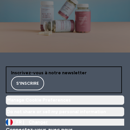
Inscrivez-vous à notre newsletter
S'INSCRIRE
Manage Cookie Preferences
Do not share or sell my personal information
FR |
Changer
Connectez-vous avec nous