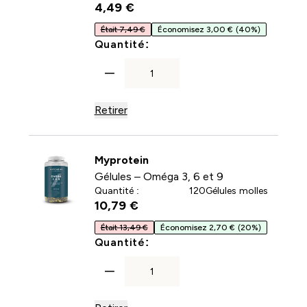
4,49 €‎
Était 7,49 €
Économisez 3,00 €
(40%)
For Gélules – Collagène
Quantité:
Retirer
Myprotein
Gélules – Oméga 3, 6 et 9
Quantité :
120Gélules molles
10,79 €‎
Était 13,49 €
Économisez 2,70 €
(20%)
For Gélules – Oméga 3, 6 e
Quantité: